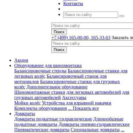
Контакты
+7 (499) 165-00-00, 165-33-63
Заказать з
Акции
Оборудование для шиномонтажа
Балансировочные стенды
Балансировочные станки для
легковых колёс
Балансировочный станок для
мотоциклов
Балансировочные станки для грузовых
колёс
Дополнительное обрудование
Шиномонтажные станки
для легковых автомобилей
для
грузовых автомобилей
Аксессуары
Мойки колёс
Устройства для взрывной накачки
Комплекты оборудования
... Показать все
Домкраты
Домкраты подкатные гидравлические
Длиннобазные
подкатные домкраты
Домкраты пневмо-гидравлические
Пневматические домкраты
Специальные домкраты
...