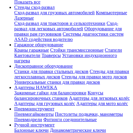
Показать все
Стенды сход-развал
Сход-развал для грузовых автомобилей
Компьютерные
Лазерные
Сход-развал для тракторов и сельхозтехники
Сход-
развал для легковых автомобилей
Оборудование для
правки рам грузовиков
Системы диагностики систем
ASAD содействия водителю
Гаражное оборудование
Краны гаражные
Стойки трансмиссионные
Стапели
Кантователи
Траверсы
Установки индукционного
нагрева
Дископравное оборудование
Станки для правки стальных дисков
Стенды для правки
легкосплавных дисков
Стенды для правки мото дисков
Универсальные станки для правки дисков
Адаптеры HAWEKA
Зажимные гайки для балансировки
Конусы
балансировочных станков
Адаптеры для легковых колёс
Адаптеры для грузовых колёс
Адаптеры для мото колёс
Пневмоинструмент
Пневмогайковерты
Пистолеты подкачки, манометры
Пневмодрели
Фитинги соединительные
Ручной инструмент
Балонные ключи
Динамометрические ключи