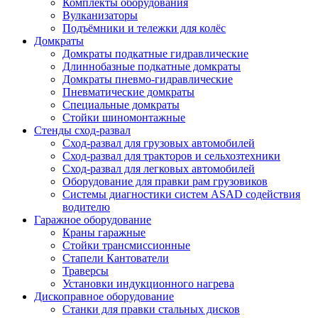
Комплекты оборудования
Вулканизаторы
Подъёмники и тележки для колёс
Домкраты
Домкраты подкатные гидравлические
Длиннобазные подкатные домкраты
Домкраты пневмо-гидравлические
Пневматические домкраты
Специальные домкраты
Стойки шиномонтажные
Стенды сход-развал
Сход-развал для грузовых автомобилей
Сход-развал для тракторов и сельхозтехники
Сход-развал для легковых автомобилей
Оборудование для правки рам грузовиков
Системы диагностики систем ASAD содействия
водителю
Гаражное оборудование
Краны гаражные
Стойки трансмиссионные
Стапели Кантователи
Траверсы
Установки индукционного нагрева
Дископравное оборудование
Станки для правки стальных дисков