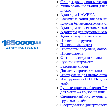
Стенды для правки мото ди
Универсальные станки для 
дисков
Адаптеры HAWEKA
Зажимные гайки для балан
Конусы балансировочных с
Адаптеры для легковых кол
Адаптеры для грузовых кол
Адаптеры для мото колёс
Пневмоинструмент
Пневмогайковерты
Пистолеты подкачки, мано
Пневмодрели
Фитинги соединительные
Ручной инструмент
Балонные ключи
Динамометрические ключи
Инструмент для шиномонт
Инструмент GAITHER для 
колёс
Ручные приспособления G
для монтажа грузовых шин
Специальный инструмент д
грузовых колёс
Оборудование для грузового