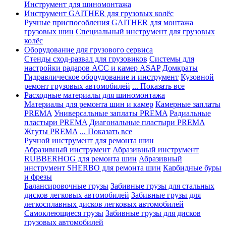
Инструмент для шиномонтажа
Инструмент GAITHER для грузовых колёс
Ручные приспособления GAITHER для монтажа
грузовых шин
Специальный инструмент для грузовых
колёс
Оборудование для грузового сервиса
Стенды сход-развал для грузовиков
Системы для
настройки радаров ACC и камер ASAP
Домкраты
Гидравлическое оборудование и инструмент
Кузовной
ремонт грузовых автомобилей
... Показать все
Расходные материалы для шиномонтажа
Материалы для ремонта шин и камер
Камерные заплаты
PREMA
Универсальные заплаты PREMA
Радиальные
пластыри PREMA
Диагональные пластыри PREMA
Жгуты PREMA
... Показать все
Ручной инструмент для ремонта шин
Абразивный инструмент
Абразивный инструмент
RUBBERHOG для ремонта шин
Абразивный
инструмент SHERBO для ремонта шин
Карбидные буры
и фрезы
Балансировочные грузы
Забивные грузы для стальных
дисков легковых автомобилей
Забивные грузы для
легкосплавных дисков легковых автомобилей
Самоклеющиеся грузы
Забивные грузы для дисков
грузовых автомобилей