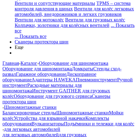
Вентили и сопутствующие материалы
TPMS – система
контроля давления в шинах
Вентили для колёс легковых
автомобилей, внедорожников и легких грузовиков
Вентили для мотоколёс
Вентили для грузовых колёс
Колпачки, золотники для колёсных вентилей
... Показать
все
... Показать все
Сканеры протектора шин
Еще
Главная
-
Каталог
-
Оборудование для шиномонтажа
Оборудование для шиномонтажа
Домкраты
Стенды сход-
развал
Гаражное оборудование
Дископравное
оборудование
Адаптеры HAWEKA
Пневмоинструмент
Ручной
инструмент
Расходные материалы для
шиномонтажа
Инструмент GAITHER для грузовых
колёс
Оборудование для грузового сервиса
Сканеры
протектора шин
-
Шиномонтажные станки
Балансировочные стенды
Шиномонтажные станки
Мойки
колёс
Устройства для взрывной накачки
Комплекты
оборудования
Вулканизаторы
Подъёмники и тележки для колёс
-
для легковых автомобилей
для легковых автомобилей
для грузовых