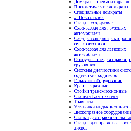
Домкраты пневмо-гидравли
Пневматические домкраты
Специальные домкраты
... Показать все
Стенды сход-развал
Сход-развал для грузовых
автомобилей
Сход-развал для тракторов 
сельхозтехники
Сход-развал для легковых
автомобилей
Оборудование для правки р
грузовиков
Системы диагностики сис
содействия водителю
Гаражное оборудование
Краны гаражные
Стойки трансмиссионные
Стапели Кантователи
Траверсы
Установки индукционного 
Дископравное оборудовани
Станки для правки стальны
Стенды для правки легкосп
дисков