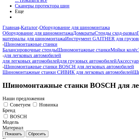
... Показать все
Сканеры протектора шин
Еще
Главная
-
Каталог
-
Оборудование для шиномонтажа
Оборудование для шиномонтажа
Домкраты
Стенды сход-развал
материалы для шиномонтажа
Инструмент GAITHER для грузов
-
Шиномонтажные станки
Балансировочные стенды
Шиномонтажные станки
Мойки колёс
-
для легковых автомобилей
для легковых автомобилей
для грузовых автомобилей
Аксессуа
-
Шиномонтажные станки BOSCH для легковых автомобилей
Шиномонтажные станки СИВИК для легковых автомобилей
Ши
Шиномонтажные станки BOSCH для ле
Наши предложения
Советуем
Новинка
Бренд
BOSCH
Модель
Материал