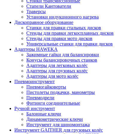
Стойки трансмиссионные
Стапели Кантователи
Траверсы
Установки индукционного нагрева
Дископравное оборудование
Станки для правки стальных дисков
Стенды для правки легкосплавных дисков
Стенды для правки мото дисков
Универсальные станки для правки дисков
Адаптеры HAWEKA
Зажимные гайки для балансировки
Конусы балансировочных станков
Адаптеры для легковых колёс
Адаптеры для грузовых колёс
Адаптеры для мото колёс
Пневмоинструмент
Пневмогайковерты
Пистолеты подкачки, манометры
Пневмодрели
Фитинги соединительные
Ручной инструмент
Балонные ключи
Динамометрические ключи
Инструмент для шиномонтажа
Инструмент GAITHER для грузовых колёс