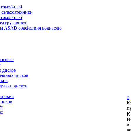
автомобилей
и сельхозтехники
автомобилей
ам грузовиков
ем ASAD содействия водителю
нагрева
е
х дисков
лавных дисков
сков
правки дисков
сировки
0
танков
К
ёс
п
ёс
К
И
в
к