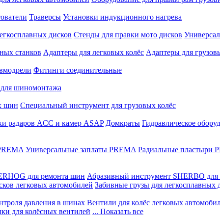
ователи
Траверсы
Установки индукционного нагрева
егкосплавных дисков
Стенды для правки мото дисков
Универсал
ных станков
Адаптеры для легковых колёс
Адаптеры для грузов
вмодрели
Фитинги соединительные
 для шиномонтажа
х шин
Специальный инструмент для грузовых колёс
ки радаров ACC и камер ASAP
Домкраты
Гидравлическое обору
 PREMA
Универсальные заплаты PREMA
Радиальные пластыри
ERHOG для ремонта шин
Абразивный инструмент SHERBO для 
сков легковых автомобилей
Забивные грузы для легкосплавных 
нтроля давления в шинах
Вентили для колёс легковых автомоби
ики для колёсных вентилей
... Показать все