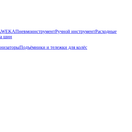
HAWEKA
Пневмоинструмент
Ручной инструмент
Расходные
ра шин
анизаторы
Подъёмники и тележки для колёс