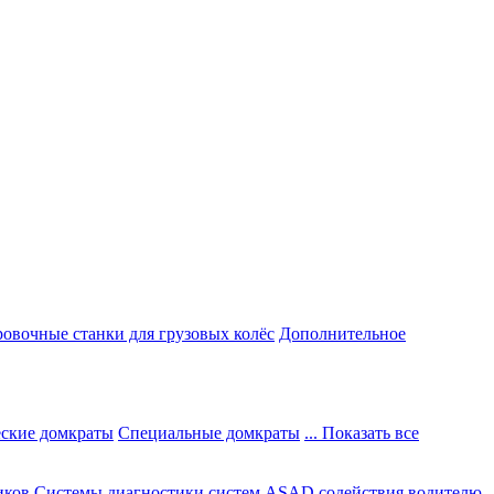
овочные станки для грузовых колёс
Дополнительное
ские домкраты
Специальные домкраты
... Показать все
иков
Системы диагностики систем ASAD содействия водителю