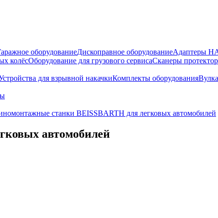
Гаражное оборудование
Дископравное оборудование
Адаптеры 
ых колёс
Оборудование для грузового сервиса
Сканеры протекто
Устройства для взрывной накачки
Комплекты оборудования
Вулк
ры
номонтажные станки BEISSBARTH для легковых автомобилей
гковых автомобилей