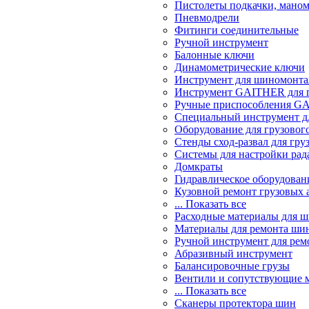
Пистолеты подкачки, мано
Пневмодрели
Фитинги соединительные
Ручной инструмент
Балонные ключи
Динамометрические ключи
Инструмент для шиномонт
Инструмент GAITHER для г
Ручные приспособления GA
Специальный инструмент дл
Оборудование для грузового
Стенды сход-развал для гру
Системы для настройки ра
Домкраты
Гидравлическое оборудован
Кузовной ремонт грузовых 
... Показать все
Расходные материалы для 
Материалы для ремонта шин
Ручной инструмент для рем
Абразивный инструмент
Балансировочные грузы
Вентили и сопутствующие 
... Показать все
Сканеры протектора шин