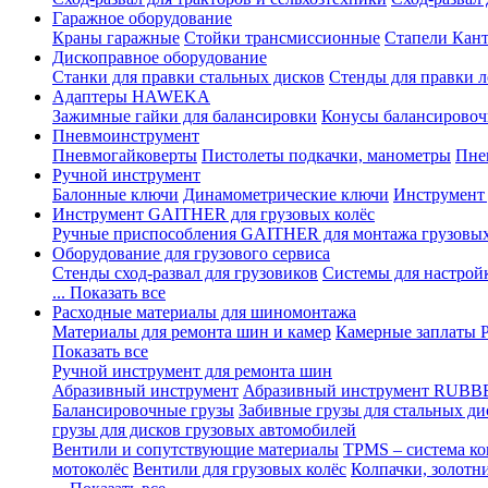
Гаражное оборудование
Краны гаражные
Стойки трансмиссионные
Стапели Кант
Дископравное оборудование
Станки для правки стальных дисков
Стенды для правки л
Адаптеры HAWEKA
Зажимные гайки для балансировки
Конусы балансировоч
Пневмоинструмент
Пневмогайковерты
Пистолеты подкачки, манометры
Пне
Ручной инструмент
Балонные ключи
Динамометрические ключи
Инструмент
Инструмент GAITHER для грузовых колёс
Ручные приспособления GAITHER для монтажа грузовы
Оборудование для грузового сервиса
Стенды сход-развал для грузовиков
Системы для настрой
... Показать все
Расходные материалы для шиномонтажа
Материалы для ремонта шин и камер
Камерные заплаты
Показать все
Ручной инструмент для ремонта шин
Абразивный инструмент
Абразивный инструмент RUBB
Балансировочные грузы
Забивные грузы для стальных ди
грузы для дисков грузовых автомобилей
Вентили и сопутствующие материалы
TPMS – система ко
мотоколёс
Вентили для грузовых колёс
Колпачки, золотн