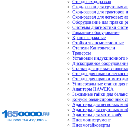
Стенды сход-развал
Сход-развал для грузовых 
Сход-развал для тракторов 
Сход-развал для легковых 
Оборудование для правки р
Системы диагностики сист
Гаражное оборудование
Краны гаражные
Стойки трансмиссионные
Стапели Кантователи
Траверсы
Установки индукционного 
Дископравное оборудовани
Станки для правки стальны
Стенды для правки легкосп
Стенды для правки мото ди
Универсальные станки для 
Адаптеры HAWEKA
Зажимные гайки для балан
Конусы балансировочных с
Адаптеры для легковых кол
Адаптеры для грузовых кол
Адаптеры для мото колёс
Пневмоинструмент
Пневмогайковерты