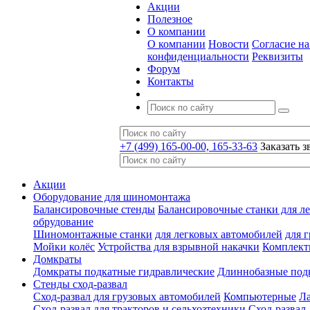
Акции
Полезное
О компании
О компании
Новости
Согласие н
конфиденциальности
Реквизиты
Форум
Контакты
+7 (499) 165-00-00, 165-33-63
Заказать з
Акции
Оборудование для шиномонтажа
Балансировочные стенды
Балансировочные станки для ле
обрудование
Шиномонтажные станки
для легковых автомобилей
для 
Мойки колёс
Устройства для взрывной накачки
Комплект
Домкраты
Домкраты подкатные гидравлические
Длиннобазные под
Стенды сход-развал
Сход-развал для грузовых автомобилей
Компьютерные
Л
Сход-развал для тракторов и сельхозтехники
Сход-развал