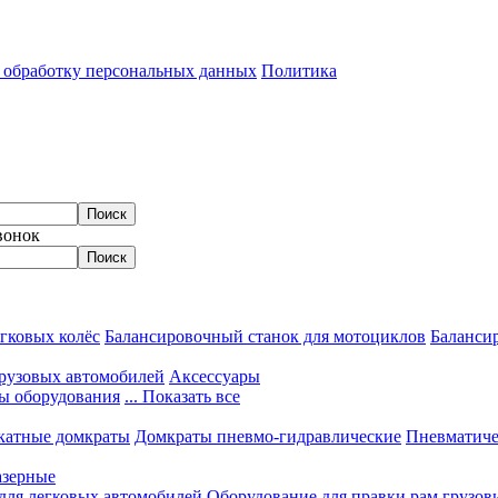
а обработку персональных данных
Политика
вонок
гковых колёс
Балансировочный станок для мотоциклов
Балансир
грузовых автомобилей
Аксессуары
ы оборудования
... Показать все
катные домкраты
Домкраты пневмо-гидравлические
Пневматиче
азерные
 для легковых автомобилей
Оборудование для правки рам грузов