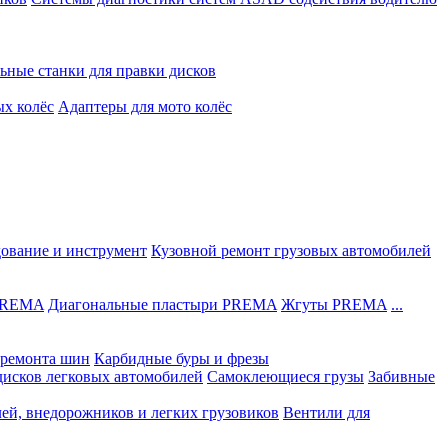
ьные станки для правки дисков
ых колёс
Адаптеры для мото колёс
дование и инструмент
Кузовной ремонт грузовых автомобилей
 PREMA
Диагональные пластыри PREMA
Жгуты PREMA
...
ремонта шин
Карбидные буры и фрезы
дисков легковых автомобилей
Самоклеющиеся грузы
Забивные
лей, внедорожников и легких грузовиков
Вентили для