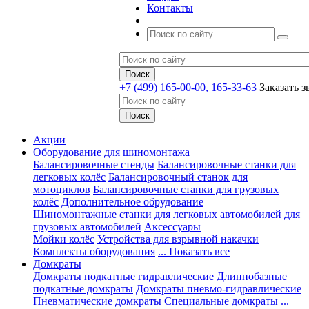
Контакты
+7 (499) 165-00-00, 165-33-63
Заказать з
Акции
Оборудование для шиномонтажа
Балансировочные стенды
Балансировочные станки для
легковых колёс
Балансировочный станок для
мотоциклов
Балансировочные станки для грузовых
колёс
Дополнительное обрудование
Шиномонтажные станки
для легковых автомобилей
для
грузовых автомобилей
Аксессуары
Мойки колёс
Устройства для взрывной накачки
Комплекты оборудования
... Показать все
Домкраты
Домкраты подкатные гидравлические
Длиннобазные
подкатные домкраты
Домкраты пневмо-гидравлические
Пневматические домкраты
Специальные домкраты
...