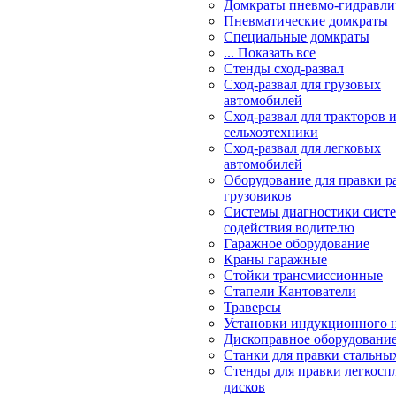
Домкраты пневмо-гидравли
Пневматические домкраты
Специальные домкраты
... Показать все
Стенды сход-развал
Сход-развал для грузовых
автомобилей
Сход-развал для тракторов 
сельхозтехники
Сход-развал для легковых
автомобилей
Оборудование для правки р
грузовиков
Системы диагностики сис
содействия водителю
Гаражное оборудование
Краны гаражные
Стойки трансмиссионные
Стапели Кантователи
Траверсы
Установки индукционного 
Дископравное оборудовани
Станки для правки стальны
Стенды для правки легкосп
дисков