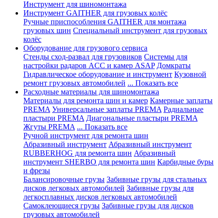
Инструмент для шиномонтажа
Инструмент GAITHER для грузовых колёс
Ручные приспособления GAITHER для монтажа
грузовых шин
Специальный инструмент для грузовых
колёс
Оборудование для грузового сервиса
Стенды сход-развал для грузовиков
Системы для
настройки радаров ACC и камер ASAP
Домкраты
Гидравлическое оборудование и инструмент
Кузовной
ремонт грузовых автомобилей
... Показать все
Расходные материалы для шиномонтажа
Материалы для ремонта шин и камер
Камерные заплаты
PREMA
Универсальные заплаты PREMA
Радиальные
пластыри PREMA
Диагональные пластыри PREMA
Жгуты PREMA
... Показать все
Ручной инструмент для ремонта шин
Абразивный инструмент
Абразивный инструмент
RUBBERHOG для ремонта шин
Абразивный
инструмент SHERBO для ремонта шин
Карбидные буры
и фрезы
Балансировочные грузы
Забивные грузы для стальных
дисков легковых автомобилей
Забивные грузы для
легкосплавных дисков легковых автомобилей
Самоклеющиеся грузы
Забивные грузы для дисков
грузовых автомобилей