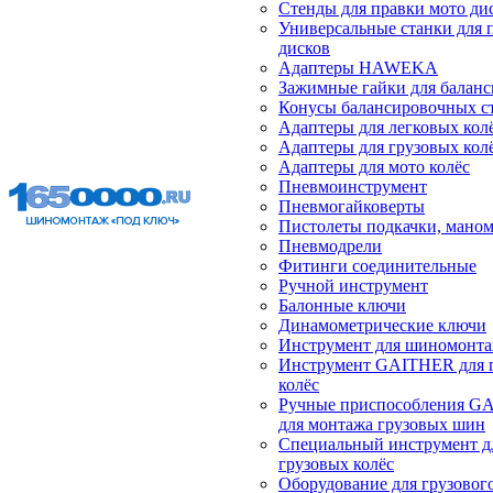
Стенды для правки мото ди
Универсальные станки для 
дисков
Адаптеры HAWEKA
Зажимные гайки для балан
Конусы балансировочных с
Адаптеры для легковых кол
Адаптеры для грузовых кол
Адаптеры для мото колёс
Пневмоинструмент
Пневмогайковерты
Пистолеты подкачки, мано
Пневмодрели
Фитинги соединительные
Ручной инструмент
Балонные ключи
Динамометрические ключи
Инструмент для шиномонт
Инструмент GAITHER для 
колёс
Ручные приспособления G
для монтажа грузовых шин
Специальный инструмент д
грузовых колёс
Оборудование для грузового