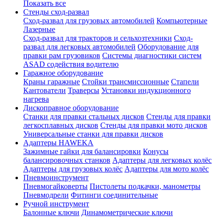
Показать все
Стенды сход-развал
Сход-развал для грузовых автомобилей
Компьютерные
Лазерные
Сход-развал для тракторов и сельхозтехники
Сход-
развал для легковых автомобилей
Оборудование для
правки рам грузовиков
Системы диагностики систем
ASAD содействия водителю
Гаражное оборудование
Краны гаражные
Стойки трансмиссионные
Стапели
Кантователи
Траверсы
Установки индукционного
нагрева
Дископравное оборудование
Станки для правки стальных дисков
Стенды для правки
легкосплавных дисков
Стенды для правки мото дисков
Универсальные станки для правки дисков
Адаптеры HAWEKA
Зажимные гайки для балансировки
Конусы
балансировочных станков
Адаптеры для легковых колёс
Адаптеры для грузовых колёс
Адаптеры для мото колёс
Пневмоинструмент
Пневмогайковерты
Пистолеты подкачки, манометры
Пневмодрели
Фитинги соединительные
Ручной инструмент
Балонные ключи
Динамометрические ключи