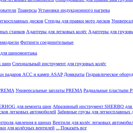
ователи
Траверсы
Установки индукционного нагрева
егкосплавных дисков
Стенды для правки мото дисков
Универсал
ных станков
Адаптеры для легковых колёс
Адаптеры для грузов
вмодрели
Фитинги соединительные
 для шиномонтажа
х шин
Специальный инструмент для грузовых колёс
ки радаров ACC и камер ASAP
Домкраты
Гидравлическое обору
 PREMA
Универсальные заплаты PREMA
Радиальные пластыри
ERHOG для ремонта шин
Абразивный инструмент SHERBO для 
сков легковых автомобилей
Забивные грузы для легкосплавных 
нтроля давления в шинах
Вентили для колёс легковых автомоби
ики для колёсных вентилей
... Показать все