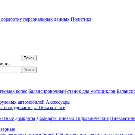
а обработку персональных данных
Политика
вонок
гковых колёс
Балансировочный станок для мотоциклов
Балансир
грузовых автомобилей
Аксессуары
ы оборудования
... Показать все
катные домкраты
Домкраты пневмо-гидравлические
Пневматиче
азерные
 для легковых автомобилей
Оборудование для правки рам грузов