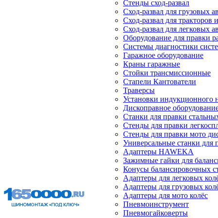
Стенды сход-развал
Сход-развал для грузовых 
Сход-развал для тракторов 
Сход-развал для легковых 
Оборудование для правки р
Системы диагностики сист
Гаражное оборудование
Краны гаражные
Стойки трансмиссионные
Стапели Кантователи
Траверсы
Установки индукционного 
Дископравное оборудовани
Станки для правки стальны
Стенды для правки легкосп
Стенды для правки мото ди
Универсальные станки для 
Адаптеры HAWEKA
Зажимные гайки для балан
Конусы балансировочных с
Адаптеры для легковых кол
Адаптеры для грузовых кол
Адаптеры для мото колёс
Пневмоинструмент
Пневмогайковерты