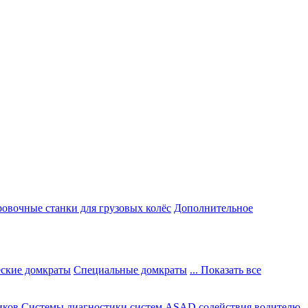
овочные станки для грузовых колёс
Дополнительное
ские домкраты
Специальные домкраты
... Показать все
иков
Системы диагностики систем ASAD содействия водителю