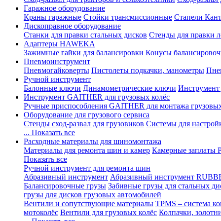
Гаражное оборудование
Краны гаражные
Стойки трансмиссионные
Стапели Кант
Дископравное оборудование
Станки для правки стальных дисков
Стенды для правки л
Адаптеры HAWEKA
Зажимные гайки для балансировки
Конусы балансировоч
Пневмоинструмент
Пневмогайковерты
Пистолеты подкачки, манометры
Пне
Ручной инструмент
Балонные ключи
Динамометрические ключи
Инструмент
Инструмент GAITHER для грузовых колёс
Ручные приспособления GAITHER для монтажа грузовы
Оборудование для грузового сервиса
Стенды сход-развал для грузовиков
Системы для настрой
... Показать все
Расходные материалы для шиномонтажа
Материалы для ремонта шин и камер
Камерные заплаты
Показать все
Ручной инструмент для ремонта шин
Абразивный инструмент
Абразивный инструмент RUBB
Балансировочные грузы
Забивные грузы для стальных ди
грузы для дисков грузовых автомобилей
Вентили и сопутствующие материалы
TPMS – система ко
мотоколёс
Вентили для грузовых колёс
Колпачки, золотн