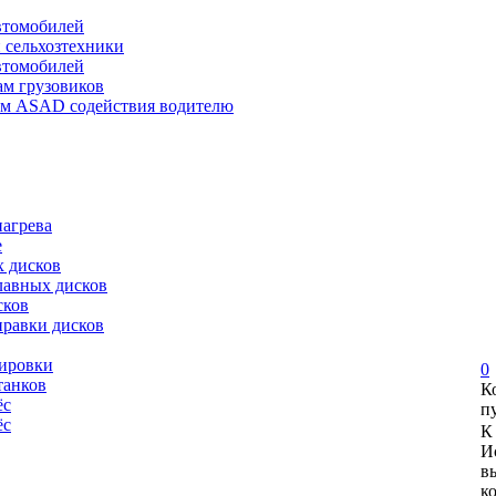
автомобилей
и сельхозтехники
автомобилей
ам грузовиков
ем ASAD содействия водителю
нагрева
е
х дисков
лавных дисков
сков
правки дисков
сировки
0
танков
К
ёс
п
ёс
К
И
в
к