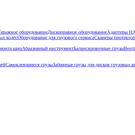
Гаражное оборудование
Дископравное оборудование
Адаптеры 
ых колёс
Оборудование для грузового сервиса
Сканеры протекто
емонта шин
Абразивный инструмент
Балансировочные грузы
Вент
лей
Самоклеющиеся грузы
Забивные грузы для дисков грузовых 