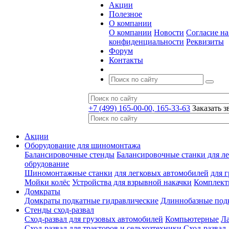
Акции
Полезное
О компании
О компании
Новости
Согласие н
конфиденциальности
Реквизиты
Форум
Контакты
+7 (499) 165-00-00, 165-33-63
Заказать з
Акции
Оборудование для шиномонтажа
Балансировочные стенды
Балансировочные станки для ле
обрудование
Шиномонтажные станки
для легковых автомобилей
для 
Мойки колёс
Устройства для взрывной накачки
Комплект
Домкраты
Домкраты подкатные гидравлические
Длиннобазные под
Стенды сход-развал
Сход-развал для грузовых автомобилей
Компьютерные
Л
Сход-развал для тракторов и сельхозтехники
Сход-развал