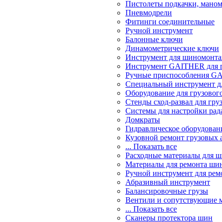
Пистолеты подкачки, мано
Пневмодрели
Фитинги соединительные
Ручной инструмент
Балонные ключи
Динамометрические ключи
Инструмент для шиномонт
Инструмент GAITHER для г
Ручные приспособления GA
Специальный инструмент дл
Оборудование для грузового
Стенды сход-развал для гру
Системы для настройки ра
Домкраты
Гидравлическое оборудован
Кузовной ремонт грузовых 
... Показать все
Расходные материалы для 
Материалы для ремонта шин
Ручной инструмент для рем
Абразивный инструмент
Балансировочные грузы
Вентили и сопутствующие 
... Показать все
Сканеры протектора шин