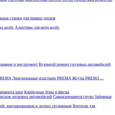
ьные станки для правки дисков
ых колёс
Адаптеры для мото колёс
дование и инструмент
Кузовной ремонт грузовых автомобилей
 PREMA
Диагональные пластыри PREMA
Жгуты PREMA
...
ремонта шин
Карбидные буры и фрезы
дисков легковых автомобилей
Самоклеющиеся грузы
Забивные
лей, внедорожников и легких грузовиков
Вентили для