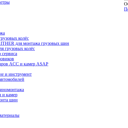
метры
О
П
ажа
рузовых колёс
ITHER для монтажа грузовых шин
я грузовых колёс
 сервиса
зовиков
даров ACC и камер ASAP
ие и инструмент
автомобилей
шиномонтажа
 и камер
онта шин
материалы