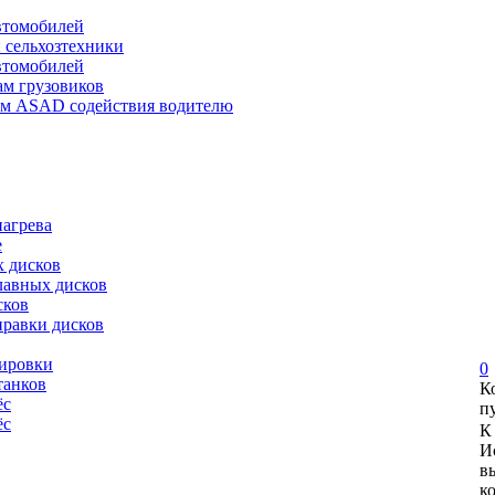
автомобилей
и сельхозтехники
автомобилей
ам грузовиков
ем ASAD содействия водителю
нагрева
е
х дисков
лавных дисков
сков
правки дисков
сировки
0
танков
К
ёс
п
ёс
К
И
в
к