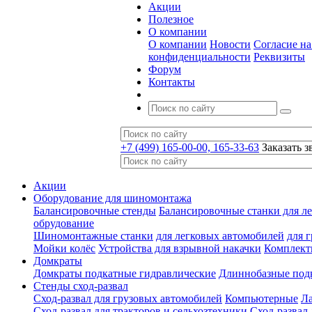
Акции
Полезное
О компании
О компании
Новости
Согласие н
конфиденциальности
Реквизиты
Форум
Контакты
+7 (499) 165-00-00, 165-33-63
Заказать з
Акции
Оборудование для шиномонтажа
Балансировочные стенды
Балансировочные станки для ле
обрудование
Шиномонтажные станки
для легковых автомобилей
для 
Мойки колёс
Устройства для взрывной накачки
Комплект
Домкраты
Домкраты подкатные гидравлические
Длиннобазные под
Стенды сход-развал
Сход-развал для грузовых автомобилей
Компьютерные
Л
Сход-развал для тракторов и сельхозтехники
Сход-развал