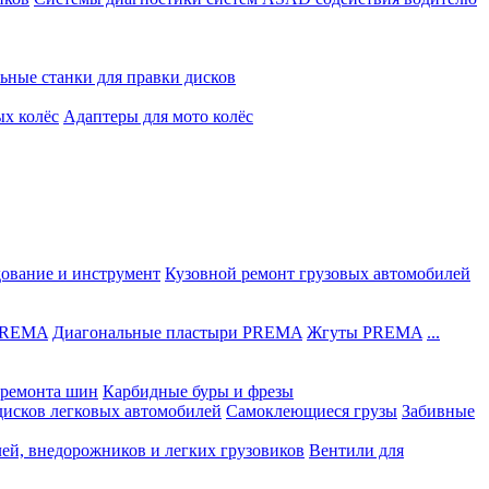
ьные станки для правки дисков
ых колёс
Адаптеры для мото колёс
дование и инструмент
Кузовной ремонт грузовых автомобилей
 PREMA
Диагональные пластыри PREMA
Жгуты PREMA
...
ремонта шин
Карбидные буры и фрезы
дисков легковых автомобилей
Самоклеющиеся грузы
Забивные
лей, внедорожников и легких грузовиков
Вентили для