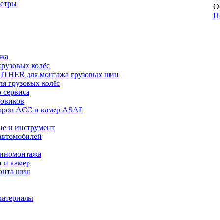
метры
О
П
ажа
рузовых колёс
ITHER для монтажа грузовых шин
я грузовых колёс
 сервиса
зовиков
даров ACC и камер ASAP
ие и инструмент
автомобилей
шиномонтажа
 и камер
онта шин
материалы