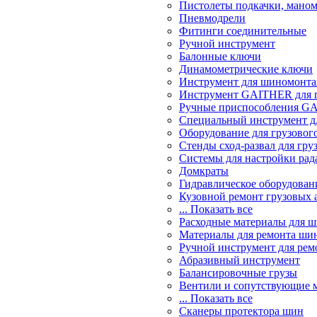
Пистолеты подкачки, мано
Пневмодрели
Фитинги соединительные
Ручной инструмент
Балонные ключи
Динамометрические ключи
Инструмент для шиномонт
Инструмент GAITHER для г
Ручные приспособления GA
Специальный инструмент дл
Оборудование для грузового
Стенды сход-развал для гру
Системы для настройки ра
Домкраты
Гидравлическое оборудован
Кузовной ремонт грузовых 
... Показать все
Расходные материалы для 
Материалы для ремонта шин
Ручной инструмент для рем
Абразивный инструмент
Балансировочные грузы
Вентили и сопутствующие 
... Показать все
Сканеры протектора шин