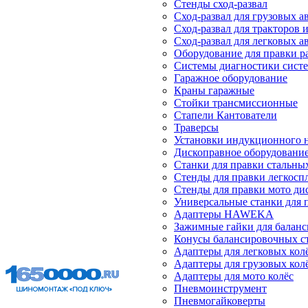
Стенды сход-развал
Сход-развал для грузовых 
Сход-развал для тракторов 
Сход-развал для легковых 
Оборудование для правки р
Системы диагностики сист
Гаражное оборудование
Краны гаражные
Стойки трансмиссионные
Стапели Кантователи
Траверсы
Установки индукционного 
Дископравное оборудовани
Станки для правки стальны
Стенды для правки легкосп
Стенды для правки мото ди
Универсальные станки для 
Адаптеры HAWEKA
Зажимные гайки для балан
Конусы балансировочных с
Адаптеры для легковых кол
Адаптеры для грузовых кол
Адаптеры для мото колёс
Пневмоинструмент
Пневмогайковерты