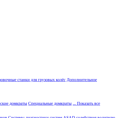
овочные станки для грузовых колёс
Дополнительное
ские домкраты
Специальные домкраты
... Показать все
иков
Системы диагностики систем ASAD содействия водителю