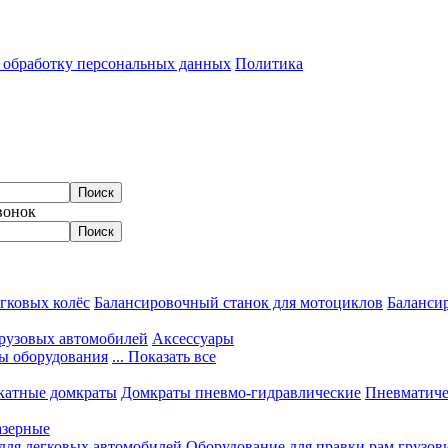
а обработку персональных данных
Политика
вонок
гковых колёс
Балансировочный станок для мотоциклов
Балансир
грузовых автомобилей
Аксессуары
ы оборудования
... Показать все
катные домкраты
Домкраты пневмо-гидравлические
Пневматиче
азерные
 для легковых автомобилей
Оборудование для правки рам грузов