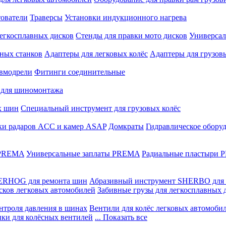
ователи
Траверсы
Установки индукционного нагрева
егкосплавных дисков
Стенды для правки мото дисков
Универсал
ных станков
Адаптеры для легковых колёс
Адаптеры для грузов
вмодрели
Фитинги соединительные
 для шиномонтажа
х шин
Специальный инструмент для грузовых колёс
ки радаров ACC и камер ASAP
Домкраты
Гидравлическое обору
 PREMA
Универсальные заплаты PREMA
Радиальные пластыри
ERHOG для ремонта шин
Абразивный инструмент SHERBO для 
сков легковых автомобилей
Забивные грузы для легкосплавных 
нтроля давления в шинах
Вентили для колёс легковых автомоби
ики для колёсных вентилей
... Показать все