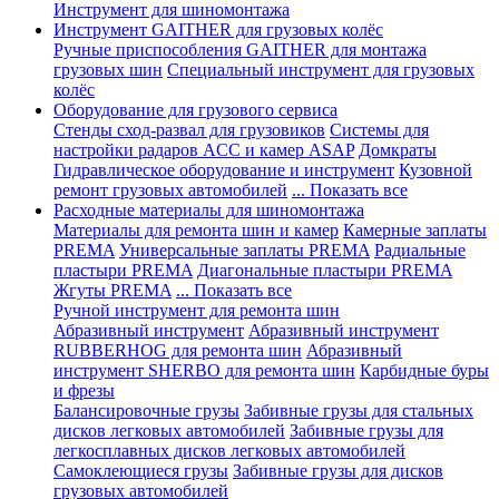
Инструмент для шиномонтажа
Инструмент GAITHER для грузовых колёс
Ручные приспособления GAITHER для монтажа
грузовых шин
Специальный инструмент для грузовых
колёс
Оборудование для грузового сервиса
Стенды сход-развал для грузовиков
Системы для
настройки радаров ACC и камер ASAP
Домкраты
Гидравлическое оборудование и инструмент
Кузовной
ремонт грузовых автомобилей
... Показать все
Расходные материалы для шиномонтажа
Материалы для ремонта шин и камер
Камерные заплаты
PREMA
Универсальные заплаты PREMA
Радиальные
пластыри PREMA
Диагональные пластыри PREMA
Жгуты PREMA
... Показать все
Ручной инструмент для ремонта шин
Абразивный инструмент
Абразивный инструмент
RUBBERHOG для ремонта шин
Абразивный
инструмент SHERBO для ремонта шин
Карбидные буры
и фрезы
Балансировочные грузы
Забивные грузы для стальных
дисков легковых автомобилей
Забивные грузы для
легкосплавных дисков легковых автомобилей
Самоклеющиеся грузы
Забивные грузы для дисков
грузовых автомобилей