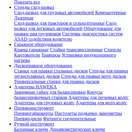
Показать все
Стенды сход-развал
Сход-развал для грузовых автомобилей
Компьютерные
Лазерные
Сход-развал для тракторов и сельхозтехники
Сход-
развал для легковых автомобилей
Оборудование для
правки рам грузовиков
Системы диагностики систем
ASAD содействия водителю
Гаражное оборудование
Краны гаражные
Стойки трансмиссионные
Стапели
Кантователи
Траверсы
Установки индукционного
нагрева
Дископравное оборудование
Станки для правки стальных дисков
Стенды для правки
легкосплавных дисков
Стенды для правки мото дисков
Универсальные станки для правки дисков
Адаптеры HAWEKA
Зажимные гайки для балансировки
Конусы
балансировочных станков
Адаптеры для легковых колёс
Адаптеры для грузовых колёс
Адаптеры для мото колёс
Пневмоинструмент
Пневмогайковерты
Пистолеты подкачки, манометры
Пневмодрели
Фитинги соединительные
Ручной инструмент
Балонные ключи
Динамометрические ключи