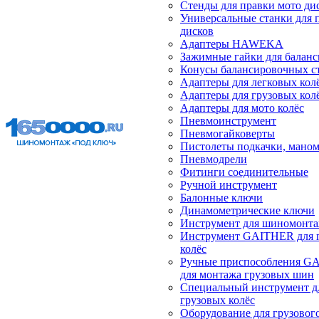
Стенды для правки мото ди
Универсальные станки для 
дисков
Адаптеры HAWEKA
Зажимные гайки для балан
Конусы балансировочных с
Адаптеры для легковых кол
Адаптеры для грузовых кол
Адаптеры для мото колёс
Пневмоинструмент
Пневмогайковерты
Пистолеты подкачки, мано
Пневмодрели
Фитинги соединительные
Ручной инструмент
Балонные ключи
Динамометрические ключи
Инструмент для шиномонт
Инструмент GAITHER для 
колёс
Ручные приспособления G
для монтажа грузовых шин
Специальный инструмент д
грузовых колёс
Оборудование для грузового