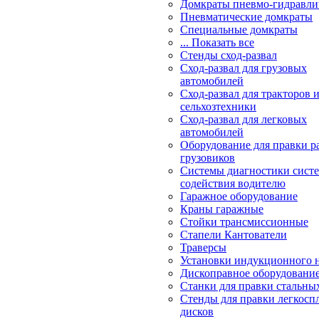
Домкраты пневмо-гидравли
Пневматические домкраты
Специальные домкраты
... Показать все
Стенды сход-развал
Сход-развал для грузовых
автомобилей
Сход-развал для тракторов 
сельхозтехники
Сход-развал для легковых
автомобилей
Оборудование для правки р
грузовиков
Системы диагностики сис
содействия водителю
Гаражное оборудование
Краны гаражные
Стойки трансмиссионные
Стапели Кантователи
Траверсы
Установки индукционного 
Дископравное оборудовани
Станки для правки стальны
Стенды для правки легкосп
дисков