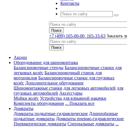
Контакты
+7 (499) 165-00-00, 165-33-63
Заказать з
Акции
Оборудование для шиномонтажа
Балансировочные стенды
Балансировочные станки для
легковых колёс
Балансировочный станок для
мотоциклов
Балансировочные станки для грузовых
колёс
Дополнительное обрудование
Шиномонтажные станки
для легковых автомобилей
для
грузовых автомобилей
Аксессуары
Мойки колёс
Устройства для взрывной накачки
Комплекты оборудования
... Показать все
Домкраты
Домкраты подкатные гидравлические
Длиннобазные
подкатные домкраты
Домкраты пневмо-гидравлические
Пневматические домкраты
Специальные домкраты
...