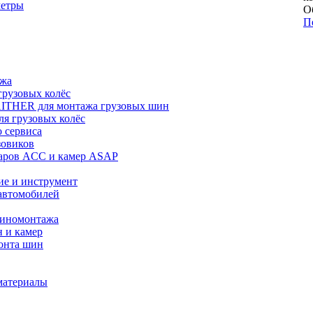
метры
О
П
ажа
рузовых колёс
ITHER для монтажа грузовых шин
я грузовых колёс
 сервиса
зовиков
даров ACC и камер ASAP
ие и инструмент
автомобилей
шиномонтажа
 и камер
онта шин
материалы