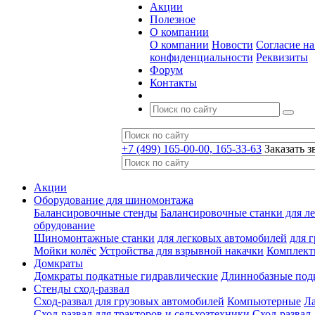
Акции
Полезное
О компании
О компании
Новости
Согласие н
конфиденциальности
Реквизиты
Форум
Контакты
+7 (499) 165-00-00, 165-33-63
Заказать з
Акции
Оборудование для шиномонтажа
Балансировочные стенды
Балансировочные станки для ле
обрудование
Шиномонтажные станки
для легковых автомобилей
для 
Мойки колёс
Устройства для взрывной накачки
Комплект
Домкраты
Домкраты подкатные гидравлические
Длиннобазные под
Стенды сход-развал
Сход-развал для грузовых автомобилей
Компьютерные
Л
Сход-развал для тракторов и сельхозтехники
Сход-развал