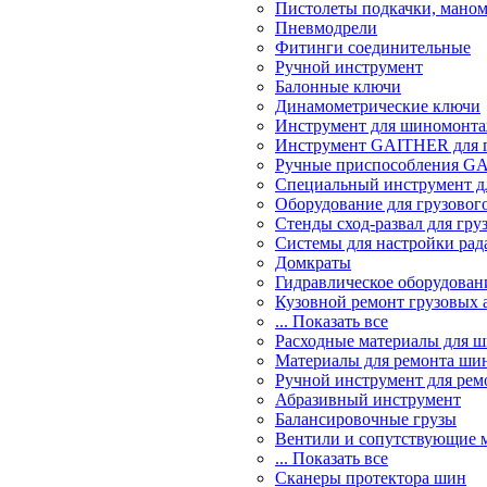
Пистолеты подкачки, мано
Пневмодрели
Фитинги соединительные
Ручной инструмент
Балонные ключи
Динамометрические ключи
Инструмент для шиномонт
Инструмент GAITHER для г
Ручные приспособления GA
Специальный инструмент дл
Оборудование для грузового
Стенды сход-развал для гру
Системы для настройки ра
Домкраты
Гидравлическое оборудован
Кузовной ремонт грузовых 
... Показать все
Расходные материалы для 
Материалы для ремонта шин
Ручной инструмент для рем
Абразивный инструмент
Балансировочные грузы
Вентили и сопутствующие 
... Показать все
Сканеры протектора шин