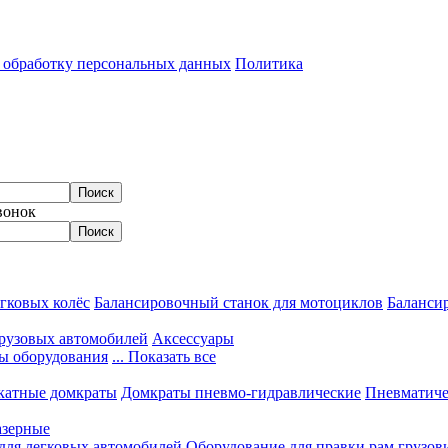
а обработку персональных данных
Политика
вонок
гковых колёс
Балансировочный станок для мотоциклов
Балансир
грузовых автомобилей
Аксессуары
ы оборудования
... Показать все
катные домкраты
Домкраты пневмо-гидравлические
Пневматиче
азерные
 для легковых автомобилей
Оборудование для правки рам грузов