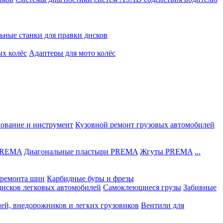
ьные станки для правки дисков
ых колёс
Адаптеры для мото колёс
дование и инструмент
Кузовной ремонт грузовых автомобилей
 PREMA
Диагональные пластыри PREMA
Жгуты PREMA
...
ремонта шин
Карбидные буры и фрезы
дисков легковых автомобилей
Самоклеющиеся грузы
Забивные
лей, внедорожников и легких грузовиков
Вентили для