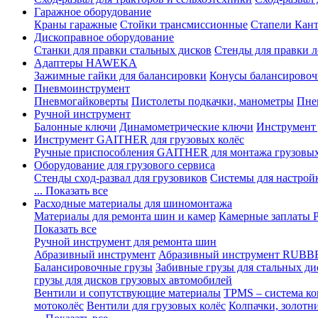
Гаражное оборудование
Краны гаражные
Стойки трансмиссионные
Стапели Кант
Дископравное оборудование
Станки для правки стальных дисков
Стенды для правки л
Адаптеры HAWEKA
Зажимные гайки для балансировки
Конусы балансировоч
Пневмоинструмент
Пневмогайковерты
Пистолеты подкачки, манометры
Пне
Ручной инструмент
Балонные ключи
Динамометрические ключи
Инструмент
Инструмент GAITHER для грузовых колёс
Ручные приспособления GAITHER для монтажа грузовы
Оборудование для грузового сервиса
Стенды сход-развал для грузовиков
Системы для настрой
... Показать все
Расходные материалы для шиномонтажа
Материалы для ремонта шин и камер
Камерные заплаты
Показать все
Ручной инструмент для ремонта шин
Абразивный инструмент
Абразивный инструмент RUBB
Балансировочные грузы
Забивные грузы для стальных ди
грузы для дисков грузовых автомобилей
Вентили и сопутствующие материалы
TPMS – система ко
мотоколёс
Вентили для грузовых колёс
Колпачки, золотн