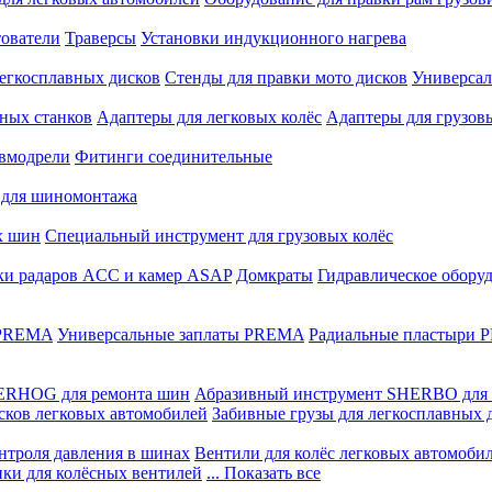
ователи
Траверсы
Установки индукционного нагрева
егкосплавных дисков
Стенды для правки мото дисков
Универсал
ных станков
Адаптеры для легковых колёс
Адаптеры для грузов
вмодрели
Фитинги соединительные
 для шиномонтажа
х шин
Специальный инструмент для грузовых колёс
ки радаров ACC и камер ASAP
Домкраты
Гидравлическое обору
 PREMA
Универсальные заплаты PREMA
Радиальные пластыри
ERHOG для ремонта шин
Абразивный инструмент SHERBO для 
сков легковых автомобилей
Забивные грузы для легкосплавных 
нтроля давления в шинах
Вентили для колёс легковых автомоби
ики для колёсных вентилей
... Показать все