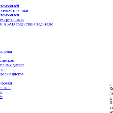
автомобилей
и сельхозтехники
автомобилей
ам грузовиков
ем ASAD содействия водителю
нагрева
е
х дисков
лавных дисков
сков
правки дисков
сировки
0
танков
К
ёс
п
ёс
К
И
в
к