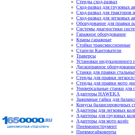
Стенды сход-развал
Сход-развал для грузовых 
Сход-развал для тракторов 
Сход-развал для легковых 
Оборудование для правки р
Системы диагностики сист
Гаражное оборудование
Краны гаражные
Стойки трансмиссионные
Стапели Кантователи
Траверсы
Установки индукционного 
Дископравное оборудовани
Станки для правки стальны
Стенды для правки легкосп
Стенды для правки мото ди
Универсальные станки для 
Адаптеры HAWEKA
Зажимные гайки для балан
Конусы балансировочных с
Адаптеры для легковых кол
Адаптеры для грузовых кол
Адаптеры для мото колёс
Пневмоинструмент
Пневмогайковерты