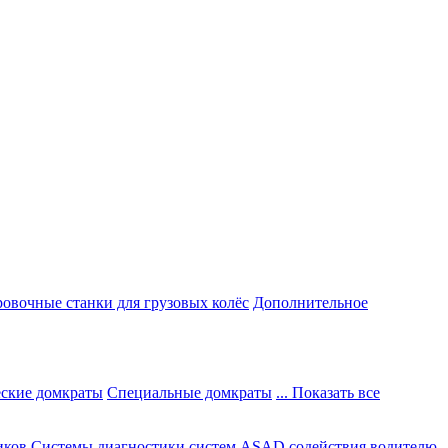
овочные станки для грузовых колёс
Дополнительное
ские домкраты
Специальные домкраты
... Показать все
иков
Системы диагностики систем ASAD содействия водителю