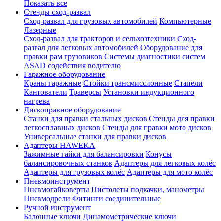
Показать все
Стенды сход-развал
Сход-развал для грузовых автомобилей
Компьютерные
Лазерные
Сход-развал для тракторов и сельхозтехники
Сход-
развал для легковых автомобилей
Оборудование для
правки рам грузовиков
Системы диагностики систем
ASAD содействия водителю
Гаражное оборудование
Краны гаражные
Стойки трансмиссионные
Стапели
Кантователи
Траверсы
Установки индукционного
нагрева
Дископравное оборудование
Станки для правки стальных дисков
Стенды для правки
легкосплавных дисков
Стенды для правки мото дисков
Универсальные станки для правки дисков
Адаптеры HAWEKA
Зажимные гайки для балансировки
Конусы
балансировочных станков
Адаптеры для легковых колёс
Адаптеры для грузовых колёс
Адаптеры для мото колёс
Пневмоинструмент
Пневмогайковерты
Пистолеты подкачки, манометры
Пневмодрели
Фитинги соединительные
Ручной инструмент
Балонные ключи
Динамометрические ключи