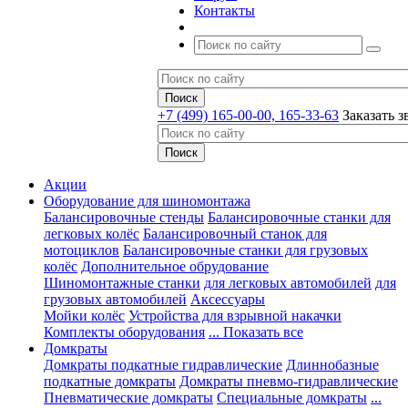
Контакты
+7 (499) 165-00-00, 165-33-63
Заказать з
Акции
Оборудование для шиномонтажа
Балансировочные стенды
Балансировочные станки для
легковых колёс
Балансировочный станок для
мотоциклов
Балансировочные станки для грузовых
колёс
Дополнительное обрудование
Шиномонтажные станки
для легковых автомобилей
для
грузовых автомобилей
Аксессуары
Мойки колёс
Устройства для взрывной накачки
Комплекты оборудования
... Показать все
Домкраты
Домкраты подкатные гидравлические
Длиннобазные
подкатные домкраты
Домкраты пневмо-гидравлические
Пневматические домкраты
Специальные домкраты
...