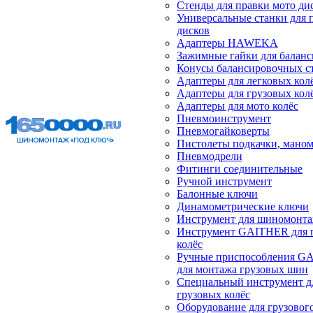
Стенды для правки мото ди
Универсальные станки для 
дисков
Адаптеры HAWEKA
Зажимные гайки для балан
Конусы балансировочных с
Адаптеры для легковых кол
Адаптеры для грузовых кол
Адаптеры для мото колёс
Пневмоинструмент
Пневмогайковерты
Пистолеты подкачки, мано
Пневмодрели
Фитинги соединительные
Ручной инструмент
Балонные ключи
Динамометрические ключи
Инструмент для шиномонт
Инструмент GAITHER для 
колёс
Ручные приспособления G
для монтажа грузовых шин
Специальный инструмент д
грузовых колёс
Оборудование для грузового