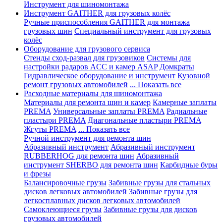
Инструмент для шиномонтажа
Инструмент GAITHER для грузовых колёс
Ручные приспособления GAITHER для монтажа
грузовых шин
Специальный инструмент для грузовых
колёс
Оборудование для грузового сервиса
Стенды сход-развал для грузовиков
Системы для
настройки радаров ACC и камер ASAP
Домкраты
Гидравлическое оборудование и инструмент
Кузовной
ремонт грузовых автомобилей
... Показать все
Расходные материалы для шиномонтажа
Материалы для ремонта шин и камер
Камерные заплаты
PREMA
Универсальные заплаты PREMA
Радиальные
пластыри PREMA
Диагональные пластыри PREMA
Жгуты PREMA
... Показать все
Ручной инструмент для ремонта шин
Абразивный инструмент
Абразивный инструмент
RUBBERHOG для ремонта шин
Абразивный
инструмент SHERBO для ремонта шин
Карбидные буры
и фрезы
Балансировочные грузы
Забивные грузы для стальных
дисков легковых автомобилей
Забивные грузы для
легкосплавных дисков легковых автомобилей
Самоклеющиеся грузы
Забивные грузы для дисков
грузовых автомобилей