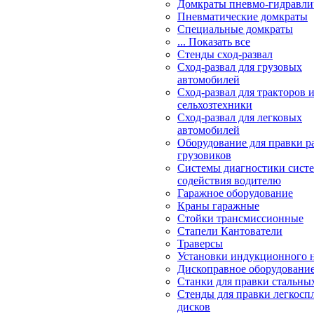
Домкраты пневмо-гидравли
Пневматические домкраты
Специальные домкраты
... Показать все
Стенды сход-развал
Сход-развал для грузовых
автомобилей
Сход-развал для тракторов 
сельхозтехники
Сход-развал для легковых
автомобилей
Оборудование для правки р
грузовиков
Системы диагностики сис
содействия водителю
Гаражное оборудование
Краны гаражные
Стойки трансмиссионные
Стапели Кантователи
Траверсы
Установки индукционного 
Дископравное оборудовани
Станки для правки стальны
Стенды для правки легкосп
дисков