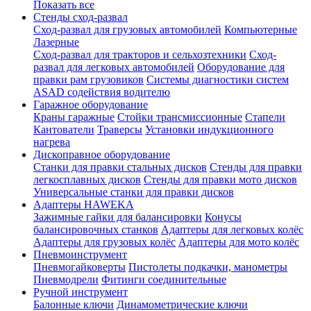
Показать все
Стенды сход-развал
Сход-развал для грузовых автомобилей
Компьютерные
Лазерные
Сход-развал для тракторов и сельхозтехники
Сход-
развал для легковых автомобилей
Оборудование для
правки рам грузовиков
Системы диагностики систем
ASAD содействия водителю
Гаражное оборудование
Краны гаражные
Стойки трансмиссионные
Стапели
Кантователи
Траверсы
Установки индукционного
нагрева
Дископравное оборудование
Станки для правки стальных дисков
Стенды для правки
легкосплавных дисков
Стенды для правки мото дисков
Универсальные станки для правки дисков
Адаптеры HAWEKA
Зажимные гайки для балансировки
Конусы
балансировочных станков
Адаптеры для легковых колёс
Адаптеры для грузовых колёс
Адаптеры для мото колёс
Пневмоинструмент
Пневмогайковерты
Пистолеты подкачки, манометры
Пневмодрели
Фитинги соединительные
Ручной инструмент
Балонные ключи
Динамометрические ключи