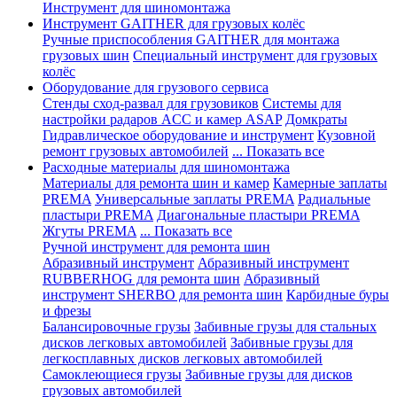
Инструмент для шиномонтажа
Инструмент GAITHER для грузовых колёс
Ручные приспособления GAITHER для монтажа
грузовых шин
Специальный инструмент для грузовых
колёс
Оборудование для грузового сервиса
Стенды сход-развал для грузовиков
Системы для
настройки радаров ACC и камер ASAP
Домкраты
Гидравлическое оборудование и инструмент
Кузовной
ремонт грузовых автомобилей
... Показать все
Расходные материалы для шиномонтажа
Материалы для ремонта шин и камер
Камерные заплаты
PREMA
Универсальные заплаты PREMA
Радиальные
пластыри PREMA
Диагональные пластыри PREMA
Жгуты PREMA
... Показать все
Ручной инструмент для ремонта шин
Абразивный инструмент
Абразивный инструмент
RUBBERHOG для ремонта шин
Абразивный
инструмент SHERBO для ремонта шин
Карбидные буры
и фрезы
Балансировочные грузы
Забивные грузы для стальных
дисков легковых автомобилей
Забивные грузы для
легкосплавных дисков легковых автомобилей
Самоклеющиеся грузы
Забивные грузы для дисков
грузовых автомобилей