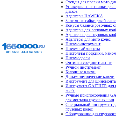
Стенды для правки мото ди
Универсальные станки для 
дисков
Адаптеры HAWEKA
Зажимные гайки для балан
Конусы балансировочных с
Адаптеры для легковых кол
Адаптеры для грузовых кол
Адаптеры для мото колёс
Пневмоинструмент
Пневмогайковерты
Пистолеты подкачки, мано
Пневмодрели
Фитинги соединительные
Ручной инструмент
Балонные ключи
Динамометрические ключи
Инструмент для шиномонт
Инструмент GAITHER для 
колёс
Ручные приспособления G
для монтажа грузовых шин
Специальный инструмент д
грузовых колёс
Оборудование для грузового