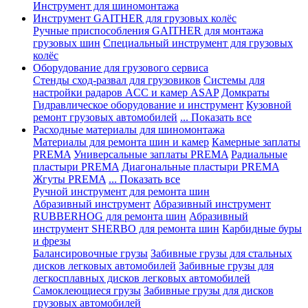
Инструмент для шиномонтажа
Инструмент GAITHER для грузовых колёс
Ручные приспособления GAITHER для монтажа
грузовых шин
Специальный инструмент для грузовых
колёс
Оборудование для грузового сервиса
Стенды сход-развал для грузовиков
Системы для
настройки радаров ACC и камер ASAP
Домкраты
Гидравлическое оборудование и инструмент
Кузовной
ремонт грузовых автомобилей
... Показать все
Расходные материалы для шиномонтажа
Материалы для ремонта шин и камер
Камерные заплаты
PREMA
Универсальные заплаты PREMA
Радиальные
пластыри PREMA
Диагональные пластыри PREMA
Жгуты PREMA
... Показать все
Ручной инструмент для ремонта шин
Абразивный инструмент
Абразивный инструмент
RUBBERHOG для ремонта шин
Абразивный
инструмент SHERBO для ремонта шин
Карбидные буры
и фрезы
Балансировочные грузы
Забивные грузы для стальных
дисков легковых автомобилей
Забивные грузы для
легкосплавных дисков легковых автомобилей
Самоклеющиеся грузы
Забивные грузы для дисков
грузовых автомобилей