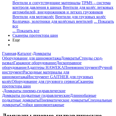
Вентили и сопутствующие материалы
TPMS – система
контроля давления в шинах
Вентили для колёс легковых
автомобилей, внедорожников и легких грузовиков
Вентили для мотоколёс
Вентили для грузовых колёс
Колпачки, золотники для колёсных вентилей
... Показать
все
... Показать все
Сканеры протектора шин
Еще
Главная
-
Каталог
-
Домкраты
Оборудование для шиномонтажа
Домкраты
Стенды сход-
развал
Гаражное оборудование
Дископравное
оборудование
Адаптеры HAWEKA
Пневмоинструмент
Ручной
инструмент
Расходные материалы для
шиномонтажа
Инструмент GAITHER для грузовых
колёс
Оборудование для грузового сервиса
Сканеры
протектора шин
-
Домкраты пневмо-гидравлические
Домкраты подкатные гидравлические
Длиннобазные
подкатные домкраты
Пневматические домкраты
Специальные
домкраты
Стойки шиномонтажные
Домкраты пневмо-гидравлические