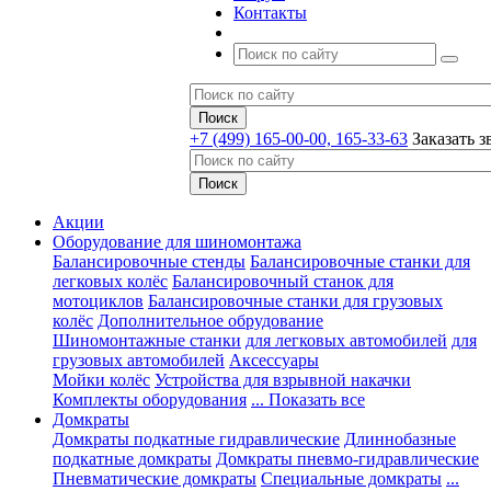
Контакты
+7 (499) 165-00-00, 165-33-63
Заказать з
Акции
Оборудование для шиномонтажа
Балансировочные стенды
Балансировочные станки для
легковых колёс
Балансировочный станок для
мотоциклов
Балансировочные станки для грузовых
колёс
Дополнительное обрудование
Шиномонтажные станки
для легковых автомобилей
для
грузовых автомобилей
Аксессуары
Мойки колёс
Устройства для взрывной накачки
Комплекты оборудования
... Показать все
Домкраты
Домкраты подкатные гидравлические
Длиннобазные
подкатные домкраты
Домкраты пневмо-гидравлические
Пневматические домкраты
Специальные домкраты
...