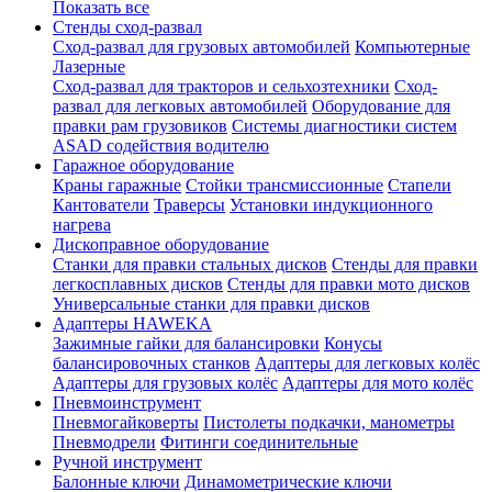
Показать все
Стенды сход-развал
Сход-развал для грузовых автомобилей
Компьютерные
Лазерные
Сход-развал для тракторов и сельхозтехники
Сход-
развал для легковых автомобилей
Оборудование для
правки рам грузовиков
Системы диагностики систем
ASAD содействия водителю
Гаражное оборудование
Краны гаражные
Стойки трансмиссионные
Стапели
Кантователи
Траверсы
Установки индукционного
нагрева
Дископравное оборудование
Станки для правки стальных дисков
Стенды для правки
легкосплавных дисков
Стенды для правки мото дисков
Универсальные станки для правки дисков
Адаптеры HAWEKA
Зажимные гайки для балансировки
Конусы
балансировочных станков
Адаптеры для легковых колёс
Адаптеры для грузовых колёс
Адаптеры для мото колёс
Пневмоинструмент
Пневмогайковерты
Пистолеты подкачки, манометры
Пневмодрели
Фитинги соединительные
Ручной инструмент
Балонные ключи
Динамометрические ключи