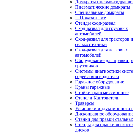
Домкраты пневмо-гидравли
Пневматические домкраты
Специальные домкраты
... Показать все
Стенды сход-развал
Сход-развал для грузовых
автомобилей
Сход-развал для тракторов 
сельхозтехники
Сход-развал для легковых
автомобилей
Оборудование для правки р
грузовиков
Системы диагностики сис
содействия водителю
Гаражное оборудование
Краны гаражные
Стойки трансмиссионные
Стапели Кантователи
Траверсы
Установки индукционного 
Дископравное оборудовани
Станки для правки стальны
Стенды для правки легкосп
дисков