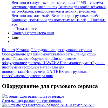
Вентили и сопутствующие материалы
TPMS – система
контроля давления в шинах
Вентили для колёс легковых
автомобилей, внедорожников и легких грузовиков
Вентили для мотоколёс
Вентили для грузовых колёс
Колпачки, золотники для колёсных вентилей
... Показать
все
... Показать все
Сканеры протектора шин
Еще
Главная
-
Каталог
-
Оборудование для грузового сервиса
Оборудование для шиномонтажа
Домкраты
Стенды сход-
развал
Гаражное оборудование
Дископравное
оборудование
Адаптеры HAWEKA
Пневмоинструмент
Ручной
инструмент
Расходные материалы для
шиномонтажа
Инструмент GAITHER для грузовых
колёс
Сканеры протектора шин
Оборудование для грузового сервиса
Стенды сход-развал для грузовиков