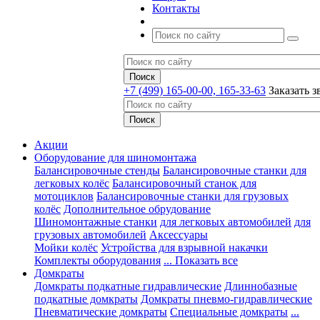
Контакты
+7 (499) 165-00-00, 165-33-63
Заказать з
Акции
Оборудование для шиномонтажа
Балансировочные стенды
Балансировочные станки для
легковых колёс
Балансировочный станок для
мотоциклов
Балансировочные станки для грузовых
колёс
Дополнительное обрудование
Шиномонтажные станки
для легковых автомобилей
для
грузовых автомобилей
Аксессуары
Мойки колёс
Устройства для взрывной накачки
Комплекты оборудования
... Показать все
Домкраты
Домкраты подкатные гидравлические
Длиннобазные
подкатные домкраты
Домкраты пневмо-гидравлические
Пневматические домкраты
Специальные домкраты
...