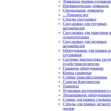
Домкраты пневмо-гидравли
Пневматические домкраты
Специальные домкраты
... Показать все
Стенды сход-развал
Сход-развал для грузовых
автомобилей
Сход-развал для тракторов 
сельхозтехники
Сход-развал для легковых
автомобилей
Оборудование для правки р
грузовиков
Системы диагностики сис
содействия водителю
Гаражное оборудование
Краны гаражные
Стойки трансмиссионные
Стапели Кантователи
Траверсы
Установки индукционного 
Дископравное оборудовани
Станки для правки стальны
Стенды для правки легкосп
дисков