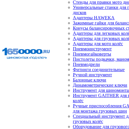
Стенды для правки мото ди
Универсальные станки для 
дисков
Адаптеры HAWEKA
Зажимные гайки для балан
Конусы балансировочных с
Адаптеры для легковых кол
Адаптеры для грузовых кол
Адаптеры для мото колёс
Пневмоинструмент
Пневмогайковерты
Пистолеты подкачки, мано
Пневмодрели
Фитинги соединительные
Ручной инструмент
Балонные ключи
Динамометрические ключи
Инструмент для шиномонт
Инструмент GAITHER для 
колёс
Ручные приспособления G
для монтажа грузовых шин
Специальный инструмент д
грузовых колёс
Оборудование для грузового