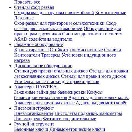
Показать все
Стенды сход-развал
Сход-развал для грузовых автомобилей
Компьютерные
Лазерные
Сход-развал для тракторов и сельхозтехники
Сход-
развал для легковых автомобилей
Оборудование для
правки рам грузовиков
Системы диагностики систем
ASAD содействия водителю
Гаражное оборудование
Краны гаражные
Стойки трансмиссионные
Стапели
Кантователи
Траверсы
Установки индукционного
нагрева
Дископравное оборудование
Станки для правки стальных дисков
Стенды для правки
легкосплавных дисков
Стенды для правки мото дисков
Универсальные станки для правки дисков
Адаптеры HAWEKA
Зажимные гайки для балансировки
Конусы
балансировочных станков
Адаптеры для легковых колёс
Адаптеры для грузовых колёс
Адаптеры для мото колёс
Пневмоинструмент
Пневмогайковерты
Пистолеты подкачки, манометры
Пневмодрели
Фитинги соединительные
Ручной инструмент
Балонные ключи
Динамометрические ключи