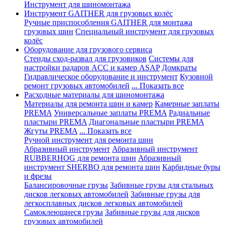
Инструмент для шиномонтажа
Инструмент GAITHER для грузовых колёс
Ручные приспособления GAITHER для монтажа
грузовых шин
Специальный инструмент для грузовых
колёс
Оборудование для грузового сервиса
Стенды сход-развал для грузовиков
Системы для
настройки радаров ACC и камер ASAP
Домкраты
Гидравлическое оборудование и инструмент
Кузовной
ремонт грузовых автомобилей
... Показать все
Расходные материалы для шиномонтажа
Материалы для ремонта шин и камер
Камерные заплаты
PREMA
Универсальные заплаты PREMA
Радиальные
пластыри PREMA
Диагональные пластыри PREMA
Жгуты PREMA
... Показать все
Ручной инструмент для ремонта шин
Абразивный инструмент
Абразивный инструмент
RUBBERHOG для ремонта шин
Абразивный
инструмент SHERBO для ремонта шин
Карбидные буры
и фрезы
Балансировочные грузы
Забивные грузы для стальных
дисков легковых автомобилей
Забивные грузы для
легкосплавных дисков легковых автомобилей
Самоклеющиеся грузы
Забивные грузы для дисков
грузовых автомобилей