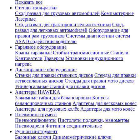
Показать все
Стенды сход-развал
Сход-развал для грузовых автомобилей
Компьютерные
Лазерные
Сход-развал для тракторов и сельхозтехники
Сход-
развал для легковых автомобилей
Оборудование для
правки рам грузовиков
Системы диагностики систем
ASAD содействия водителю
Гаражное оборудование
Краны гаражные
Стойки трансмиссионные
Стапели
Кантователи
Траверсы
Установки индукционного
нагрева
Дископравное оборудование
Станки для правки стальных дисков
Стенды для правки
легкосплавных дисков
Стенды для правки мото дисков
Универсальные станки для правки дисков
Адаптеры HAWEKA
Зажимные гайки для балансировки
Конусы
балансировочных станков
Адаптеры для легковых колёс
Адаптеры для грузовых колёс
Адаптеры для мото колёс
Пневмоинструмент
Пневмогайковерты
Пистолеты подкачки, манометры
Пневмодрели
Фитинги соединительные
Ручной инструмент
Балонные ключи
Динамометрические ключи