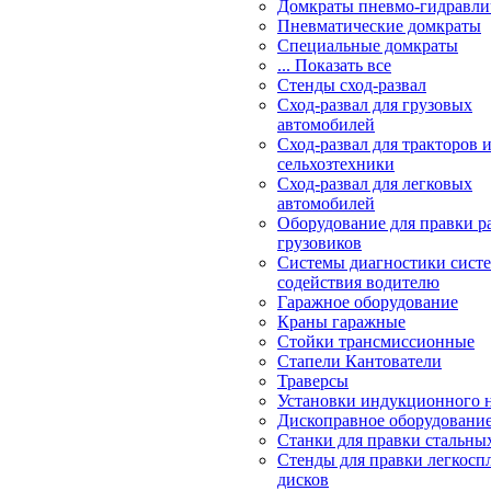
Домкраты пневмо-гидравли
Пневматические домкраты
Специальные домкраты
... Показать все
Стенды сход-развал
Сход-развал для грузовых
автомобилей
Сход-развал для тракторов 
сельхозтехники
Сход-развал для легковых
автомобилей
Оборудование для правки р
грузовиков
Системы диагностики сис
содействия водителю
Гаражное оборудование
Краны гаражные
Стойки трансмиссионные
Стапели Кантователи
Траверсы
Установки индукционного 
Дископравное оборудовани
Станки для правки стальны
Стенды для правки легкосп
дисков