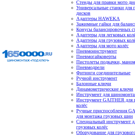
Стенды для правки мото ди
Универсальные станки для 
дисков
Адаптеры HAWEKA
Зажимные гайки для балан
Конусы балансировочных с
Адаптеры для легковых кол
Адаптеры для грузовых кол
Адаптеры для мото колёс
Пневмоинструмент
Пневмогайковерты
Пистолеты подкачки, мано
Пневмодрели
Фитинги соединительные
Ручной инструмент
Балонные ключи
Динамометрические ключи
Инструмент для шиномонт
Инструмент GAITHER для 
колёс
Ручные приспособления G
для монтажа грузовых шин
Специальный инструмент д
грузовых колёс
Оборудование для грузового