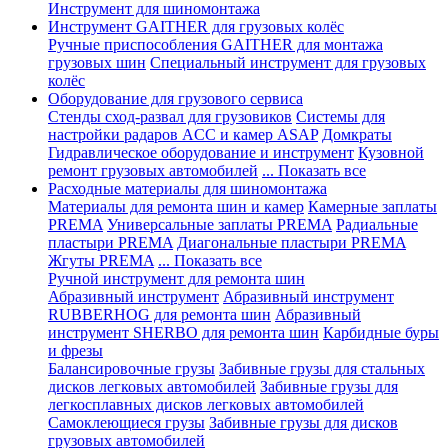
Инструмент для шиномонтажа
Инструмент GAITHER для грузовых колёс
Ручные приспособления GAITHER для монтажа
грузовых шин
Специальный инструмент для грузовых
колёс
Оборудование для грузового сервиса
Стенды сход-развал для грузовиков
Системы для
настройки радаров ACC и камер ASAP
Домкраты
Гидравлическое оборудование и инструмент
Кузовной
ремонт грузовых автомобилей
... Показать все
Расходные материалы для шиномонтажа
Материалы для ремонта шин и камер
Камерные заплаты
PREMA
Универсальные заплаты PREMA
Радиальные
пластыри PREMA
Диагональные пластыри PREMA
Жгуты PREMA
... Показать все
Ручной инструмент для ремонта шин
Абразивный инструмент
Абразивный инструмент
RUBBERHOG для ремонта шин
Абразивный
инструмент SHERBO для ремонта шин
Карбидные буры
и фрезы
Балансировочные грузы
Забивные грузы для стальных
дисков легковых автомобилей
Забивные грузы для
легкосплавных дисков легковых автомобилей
Самоклеющиеся грузы
Забивные грузы для дисков
грузовых автомобилей