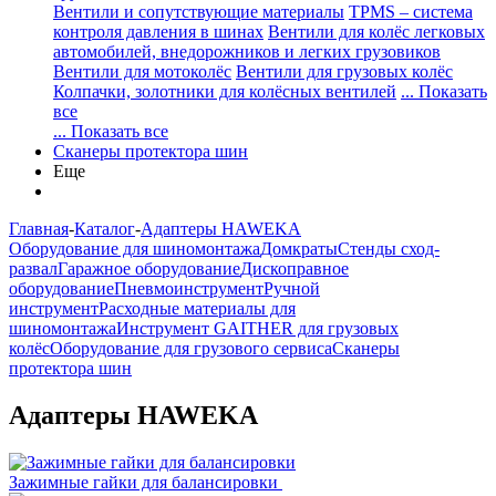
Вентили и сопутствующие материалы
TPMS – система
контроля давления в шинах
Вентили для колёс легковых
автомобилей, внедорожников и легких грузовиков
Вентили для мотоколёс
Вентили для грузовых колёс
Колпачки, золотники для колёсных вентилей
... Показать
все
... Показать все
Сканеры протектора шин
Еще
Главная
-
Каталог
-
Адаптеры HAWEKA
Оборудование для шиномонтажа
Домкраты
Стенды сход-
развал
Гаражное оборудование
Дископравное
оборудование
Пневмоинструмент
Ручной
инструмент
Расходные материалы для
шиномонтажа
Инструмент GAITHER для грузовых
колёс
Оборудование для грузового сервиса
Сканеры
протектора шин
Адаптеры HAWEKA
Зажимные гайки для балансировки