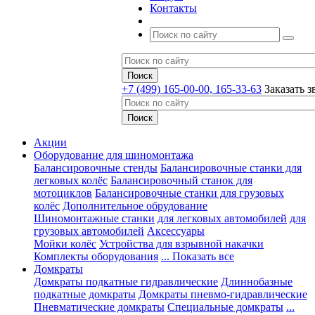
Контакты
+7 (499) 165-00-00, 165-33-63
Заказать з
Акции
Оборудование для шиномонтажа
Балансировочные стенды
Балансировочные станки для
легковых колёс
Балансировочный станок для
мотоциклов
Балансировочные станки для грузовых
колёс
Дополнительное обрудование
Шиномонтажные станки
для легковых автомобилей
для
грузовых автомобилей
Аксессуары
Мойки колёс
Устройства для взрывной накачки
Комплекты оборудования
... Показать все
Домкраты
Домкраты подкатные гидравлические
Длиннобазные
подкатные домкраты
Домкраты пневмо-гидравлические
Пневматические домкраты
Специальные домкраты
...