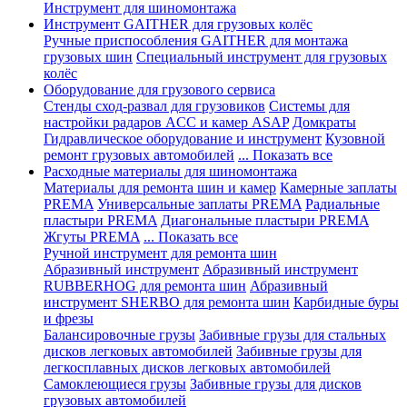
Инструмент для шиномонтажа
Инструмент GAITHER для грузовых колёс
Ручные приспособления GAITHER для монтажа
грузовых шин
Специальный инструмент для грузовых
колёс
Оборудование для грузового сервиса
Стенды сход-развал для грузовиков
Системы для
настройки радаров ACC и камер ASAP
Домкраты
Гидравлическое оборудование и инструмент
Кузовной
ремонт грузовых автомобилей
... Показать все
Расходные материалы для шиномонтажа
Материалы для ремонта шин и камер
Камерные заплаты
PREMA
Универсальные заплаты PREMA
Радиальные
пластыри PREMA
Диагональные пластыри PREMA
Жгуты PREMA
... Показать все
Ручной инструмент для ремонта шин
Абразивный инструмент
Абразивный инструмент
RUBBERHOG для ремонта шин
Абразивный
инструмент SHERBO для ремонта шин
Карбидные буры
и фрезы
Балансировочные грузы
Забивные грузы для стальных
дисков легковых автомобилей
Забивные грузы для
легкосплавных дисков легковых автомобилей
Самоклеющиеся грузы
Забивные грузы для дисков
грузовых автомобилей