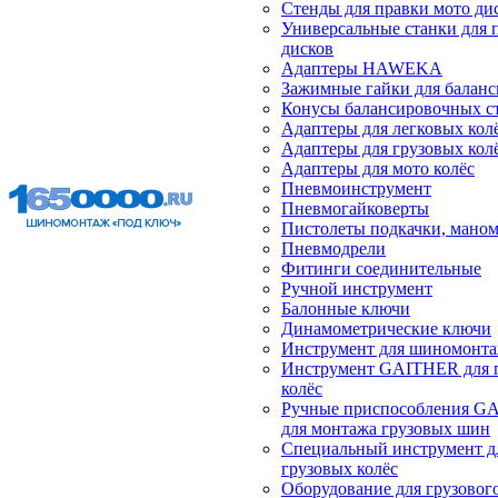
Стенды для правки мото ди
Универсальные станки для 
дисков
Адаптеры HAWEKA
Зажимные гайки для балан
Конусы балансировочных с
Адаптеры для легковых кол
Адаптеры для грузовых кол
Адаптеры для мото колёс
Пневмоинструмент
Пневмогайковерты
Пистолеты подкачки, мано
Пневмодрели
Фитинги соединительные
Ручной инструмент
Балонные ключи
Динамометрические ключи
Инструмент для шиномонт
Инструмент GAITHER для 
колёс
Ручные приспособления G
для монтажа грузовых шин
Специальный инструмент д
грузовых колёс
Оборудование для грузового