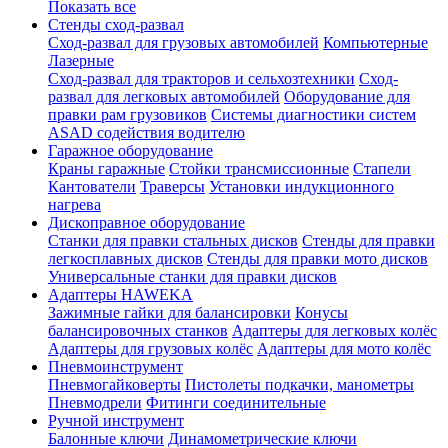
Показать все
Стенды сход-развал
Сход-развал для грузовых автомобилей
Компьютерные
Лазерные
Сход-развал для тракторов и сельхозтехники
Сход-
развал для легковых автомобилей
Оборудование для
правки рам грузовиков
Системы диагностики систем
ASAD содействия водителю
Гаражное оборудование
Краны гаражные
Стойки трансмиссионные
Стапели
Кантователи
Траверсы
Установки индукционного
нагрева
Дископравное оборудование
Станки для правки стальных дисков
Стенды для правки
легкосплавных дисков
Стенды для правки мото дисков
Универсальные станки для правки дисков
Адаптеры HAWEKA
Зажимные гайки для балансировки
Конусы
балансировочных станков
Адаптеры для легковых колёс
Адаптеры для грузовых колёс
Адаптеры для мото колёс
Пневмоинструмент
Пневмогайковерты
Пистолеты подкачки, манометры
Пневмодрели
Фитинги соединительные
Ручной инструмент
Балонные ключи
Динамометрические ключи