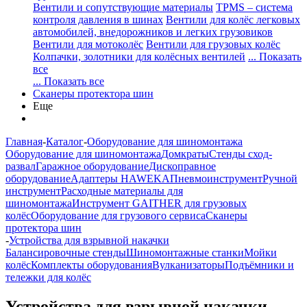
Вентили и сопутствующие материалы
TPMS – система
контроля давления в шинах
Вентили для колёс легковых
автомобилей, внедорожников и легких грузовиков
Вентили для мотоколёс
Вентили для грузовых колёс
Колпачки, золотники для колёсных вентилей
... Показать
все
... Показать все
Сканеры протектора шин
Еще
Главная
-
Каталог
-
Оборудование для шиномонтажа
Оборудование для шиномонтажа
Домкраты
Стенды сход-
развал
Гаражное оборудование
Дископравное
оборудование
Адаптеры HAWEKA
Пневмоинструмент
Ручной
инструмент
Расходные материалы для
шиномонтажа
Инструмент GAITHER для грузовых
колёс
Оборудование для грузового сервиса
Сканеры
протектора шин
-
Устройства для взрывной накачки
Балансировочные стенды
Шиномонтажные станки
Мойки
колёс
Комплекты оборудования
Вулканизаторы
Подъёмники и
тележки для колёс
Устройства для взрывной накачки