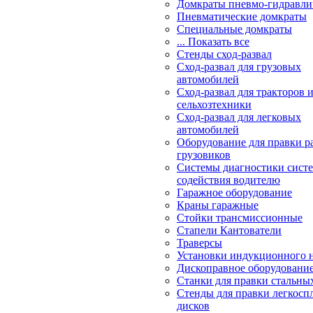
Домкраты пневмо-гидравли
Пневматические домкраты
Специальные домкраты
... Показать все
Стенды сход-развал
Сход-развал для грузовых
автомобилей
Сход-развал для тракторов 
сельхозтехники
Сход-развал для легковых
автомобилей
Оборудование для правки р
грузовиков
Системы диагностики сис
содействия водителю
Гаражное оборудование
Краны гаражные
Стойки трансмиссионные
Стапели Кантователи
Траверсы
Установки индукционного 
Дископравное оборудовани
Станки для правки стальны
Стенды для правки легкосп
дисков