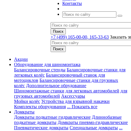
Контакты
+7 (499) 165-00-00, 165-33-63
Заказать з
Акции
Оборудование для шиномонтажа
Балансировочные стенды
Балансировочные станки для
легковых колёс
Балансировочный станок для
мотоциклов
Балансировочные станки для грузовых
колёс
Дополнительное обрудование
Шиномонтажные станки
для легковых автомобилей
для
грузовых автомобилей
Аксессуары
Мойки колёс
Устройства для взрывной накачки
Комплекты оборудования
... Показать все
Домкраты
Домкраты подкатные гидравлические
Длиннобазные
подкатные домкраты
Домкраты пневмо-гидравлические
Пневматические домкраты
Специальные домкраты
...