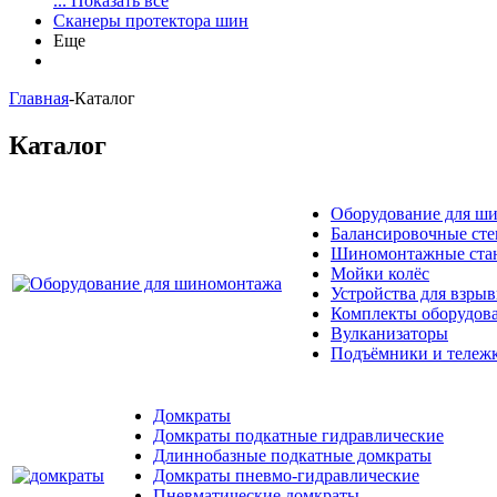
... Показать все
Сканеры протектора шин
Еще
Главная
-
Каталог
Каталог
Оборудование для ш
Балансировочные ст
Шиномонтажные ста
Мойки колёс
Устройства для взры
Комплекты оборудов
Вулканизаторы
Подъёмники и тележк
Домкраты
Домкраты подкатные гидравлические
Длиннобазные подкатные домкраты
Домкраты пневмо-гидравлические
Пневматические домкраты