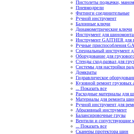
Пистолеты подкачки, мано
Пневмодрели
Фитинги соединительные
Ручной инструмент
Балонные ключи
Динамометрические ключи
Инструмент для шиномонт
Инструмент GAITHER для г
Ручные приспособления GA
Специальный инструмент дл
Оборудование для грузового
Стенды сход-развал для гру
Системы для настройки ра
Домкраты
Гидравлическое оборудован
Кузовной ремонт грузовых 
... Показать все
Расходные материалы для 
Материалы для ремонта шин
Ручной инструмент для рем
Абразивный инструмент
Балансировочные грузы
Вентили и сопутствующие 
... Показать все
Сканеры протектора шин