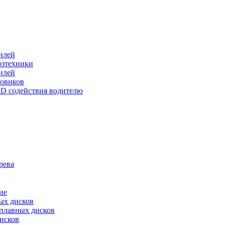
илей
хозтехники
илей
зовиков
D содействия водителю
рева
ие
ых дисков
сплавных дисков
исков