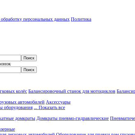
а обработку персональных данных
Политика
вонок
гковых колёс
Балансировочный станок для мотоциклов
Балансир
грузовых автомобилей
Аксессуары
ы оборудования
... Показать все
катные домкраты
Домкраты пневмо-гидравлические
Пневматиче
азерные
 для легковых автомобилей
Оборудование для правки рам грузов