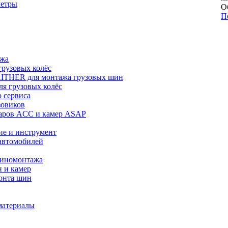
метры
О
П
ажа
рузовых колёс
ITHER для монтажа грузовых шин
я грузовых колёс
 сервиса
зовиков
даров ACC и камер ASAP
ие и инструмент
автомобилей
шиномонтажа
 и камер
онта шин
материалы