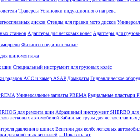
ователи
Траверсы
Установки индукционного нагрева
егкосплавных дисков
Стенды для правки мото дисков
Универсал
ных станков
Адаптеры для легковых колёс
Адаптеры для грузов
вмодрели
Фитинги соединительные
 для шиномонтажа
х шин
Специальный инструмент для грузовых колёс
ки радаров ACC и камер ASAP
Домкраты
Гидравлическое обору
 PREMA
Универсальные заплаты PREMA
Радиальные пластыри
ERHOG для ремонта шин
Абразивный инструмент SHERBO для 
сков легковых автомобилей
Забивные грузы для легкосплавных 
нтроля давления в шинах
Вентили для колёс легковых автомоби
ики для колёсных вентилей
... Показать все