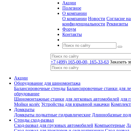
Акции
Полезное
О компании
О компании
Новости
Согласие н
конфиденциальности
Реквизиты
Форум
Контакты
+7 (499) 165-00-00, 165-33-63
Заказать з
Акции
Оборудование для шиномонтажа
Балансировочные стенды
Балансировочные станки для ле
обрудование
Шиномонтажные станки
для легковых автомобилей
для 
Мойки колёс
Устройства для взрывной накачки
Комплект
Домкраты
Домкраты подкатные гидравлические
Длиннобазные под
Стенды сход-развал
Сход-развал для грузовых автомобилей
Компьютерные
Л
Сход-развал для тракторов и сельхозтехники
Сход-развал