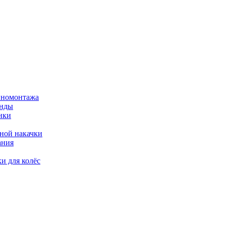
иномонтажа
енды
нки
вной накачки
ания
и для колёс