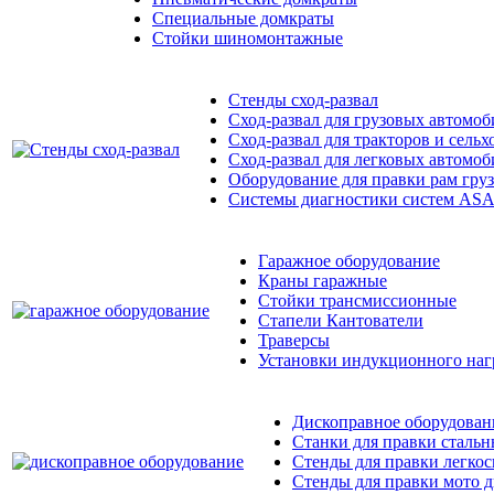
Специальные домкраты
Стойки шиномонтажные
Стенды сход-развал
Сход-развал для грузовых автомоб
Сход-развал для тракторов и сель
Сход-развал для легковых автомоб
Оборудование для правки рам гру
Системы диагностики систем ASA
Гаражное оборудование
Краны гаражные
Стойки трансмиссионные
Стапели Кантователи
Траверсы
Установки индукционного наг
Дископравное оборудован
Станки для правки стальн
Стенды для правки легко
Стенды для правки мото д