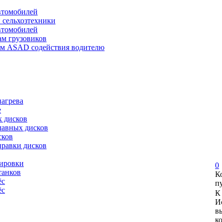
автомобилей
и сельхозтехники
автомобилей
ам грузовиков
ем ASAD содействия водителю
нагрева
е
х дисков
лавных дисков
сков
правки дисков
сировки
0
танков
К
ёс
п
ёс
К
И
в
к