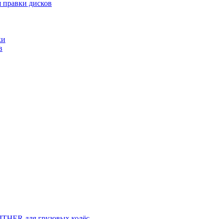
 правки дисков
ки
в
THER для грузовых колёс