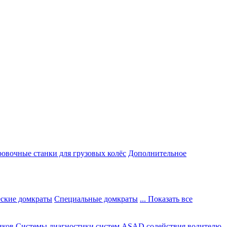
овочные станки для грузовых колёс
Дополнительное
ские домкраты
Специальные домкраты
... Показать все
иков
Системы диагностики систем ASAD содействия водителю