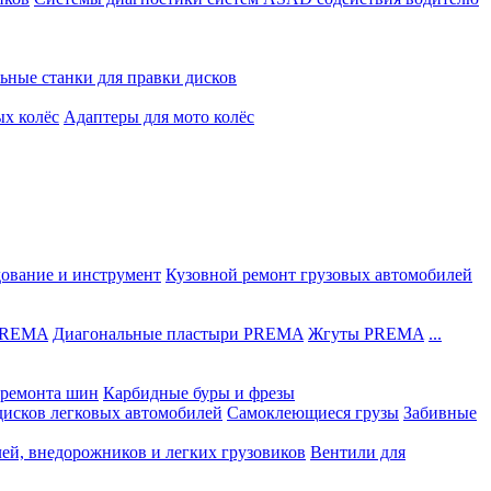
ьные станки для правки дисков
ых колёс
Адаптеры для мото колёс
дование и инструмент
Кузовной ремонт грузовых автомобилей
 PREMA
Диагональные пластыри PREMA
Жгуты PREMA
...
ремонта шин
Карбидные буры и фрезы
дисков легковых автомобилей
Самоклеющиеся грузы
Забивные
лей, внедорожников и легких грузовиков
Вентили для