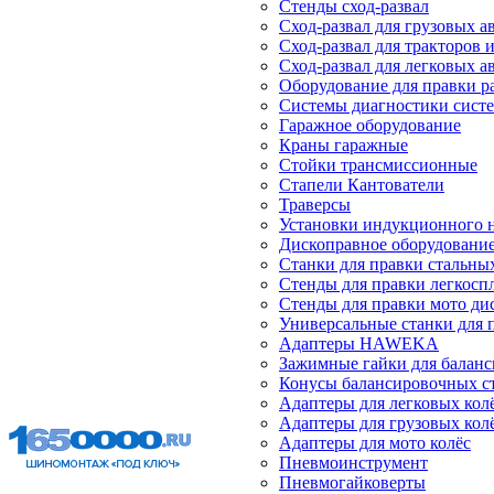
Стенды сход-развал
Сход-развал для грузовых 
Сход-развал для тракторов 
Сход-развал для легковых 
Оборудование для правки р
Системы диагностики сист
Гаражное оборудование
Краны гаражные
Стойки трансмиссионные
Стапели Кантователи
Траверсы
Установки индукционного 
Дископравное оборудовани
Станки для правки стальны
Стенды для правки легкосп
Стенды для правки мото ди
Универсальные станки для 
Адаптеры HAWEKA
Зажимные гайки для балан
Конусы балансировочных с
Адаптеры для легковых кол
Адаптеры для грузовых кол
Адаптеры для мото колёс
Пневмоинструмент
Пневмогайковерты