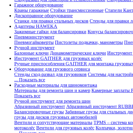
Гаражное оборудование
Краны гаражные
Стойки трансмиссионные
Стапели Кант
Дископравное оборудование
Станки для правки стальных дисков
Стенды для правки л
Адаптеры HAWEKA
Зажимные гайки для балансировки
Конусы балансировоч
Пневмоинструмент
Пневмогайковерты
Пистолеты подкачки, манометры
Пне
Ручной инструмент
Балонные ключи
Динамометрические ключи
Инструмент
Инструмент GAITHER для грузовых колёс
Ручные приспособления GAITHER для монтажа грузовы
Оборудование для грузового сервиса
Стенды сход-развал для грузовиков
Системы для настрой
... Показать все
Расходные материалы для шиномонтажа
Материалы для ремонта шин и камер
Камерные заплаты
Показать все
Ручной инструмент для ремонта шин
Абразивный инструмент
Абразивный инструмент RUBB
Балансировочные грузы
Забивные грузы для стальных ди
грузы для дисков грузовых автомобилей
Вентили и сопутствующие материалы
TPMS – система ко
мотоколёс
Вентили для грузовых колёс
Колпачки, золотн