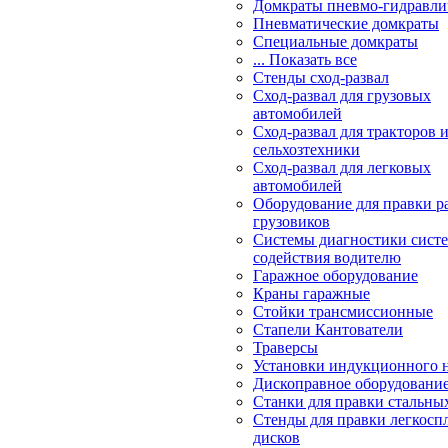
Домкраты пневмо-гидравли
Пневматические домкраты
Специальные домкраты
... Показать все
Стенды сход-развал
Сход-развал для грузовых
автомобилей
Сход-развал для тракторов 
сельхозтехники
Сход-развал для легковых
автомобилей
Оборудование для правки р
грузовиков
Системы диагностики сис
содействия водителю
Гаражное оборудование
Краны гаражные
Стойки трансмиссионные
Стапели Кантователи
Траверсы
Установки индукционного 
Дископравное оборудовани
Станки для правки стальны
Стенды для правки легкосп
дисков