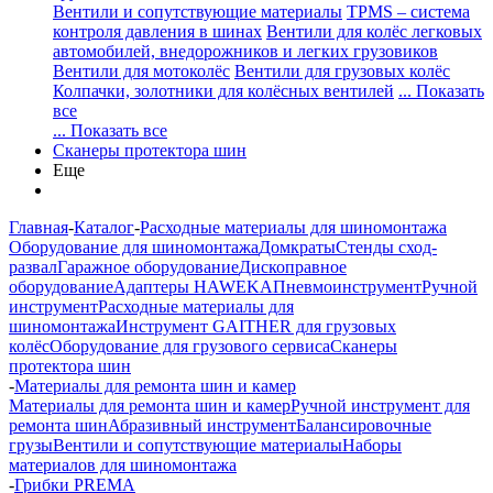
Вентили и сопутствующие материалы
TPMS – система
контроля давления в шинах
Вентили для колёс легковых
автомобилей, внедорожников и легких грузовиков
Вентили для мотоколёс
Вентили для грузовых колёс
Колпачки, золотники для колёсных вентилей
... Показать
все
... Показать все
Сканеры протектора шин
Еще
Главная
-
Каталог
-
Расходные материалы для шиномонтажа
Оборудование для шиномонтажа
Домкраты
Стенды сход-
развал
Гаражное оборудование
Дископравное
оборудование
Адаптеры HAWEKA
Пневмоинструмент
Ручной
инструмент
Расходные материалы для
шиномонтажа
Инструмент GAITHER для грузовых
колёс
Оборудование для грузового сервиса
Сканеры
протектора шин
-
Материалы для ремонта шин и камер
Материалы для ремонта шин и камер
Ручной инструмент для
ремонта шин
Абразивный инструмент
Балансировочные
грузы
Вентили и сопутствующие материалы
Наборы
материалов для шиномонтажа
-
Грибки PREMA