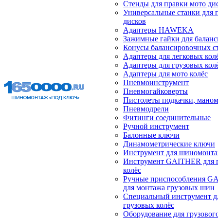
Стенды для правки мото ди
Универсальные станки для 
дисков
Адаптеры HAWEKA
Зажимные гайки для балан
Конусы балансировочных с
Адаптеры для легковых кол
Адаптеры для грузовых кол
Адаптеры для мото колёс
Пневмоинструмент
Пневмогайковерты
Пистолеты подкачки, мано
Пневмодрели
Фитинги соединительные
Ручной инструмент
Балонные ключи
Динамометрические ключи
Инструмент для шиномонт
Инструмент GAITHER для 
колёс
Ручные приспособления G
для монтажа грузовых шин
Специальный инструмент д
грузовых колёс
Оборудование для грузового