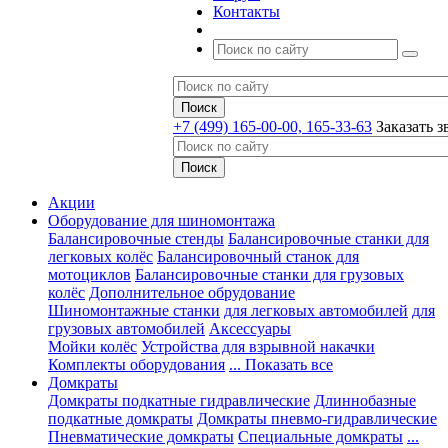
Контакты
+7 (499) 165-00-00, 165-33-63
Заказать з
Акции
Оборудование для шиномонтажа
Балансировочные стенды
Балансировочные станки для
легковых колёс
Балансировочный станок для
мотоциклов
Балансировочные станки для грузовых
колёс
Дополнительное обрудование
Шиномонтажные станки
для легковых автомобилей
для
грузовых автомобилей
Аксессуары
Мойки колёс
Устройства для взрывной накачки
Комплекты оборудования
... Показать все
Домкраты
Домкраты подкатные гидравлические
Длиннобазные
подкатные домкраты
Домкраты пневмо-гидравлические
Пневматические домкраты
Специальные домкраты
...