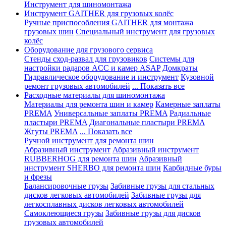
Инструмент для шиномонтажа
Инструмент GAITHER для грузовых колёс
Ручные приспособления GAITHER для монтажа
грузовых шин
Специальный инструмент для грузовых
колёс
Оборудование для грузового сервиса
Стенды сход-развал для грузовиков
Системы для
настройки радаров ACC и камер ASAP
Домкраты
Гидравлическое оборудование и инструмент
Кузовной
ремонт грузовых автомобилей
... Показать все
Расходные материалы для шиномонтажа
Материалы для ремонта шин и камер
Камерные заплаты
PREMA
Универсальные заплаты PREMA
Радиальные
пластыри PREMA
Диагональные пластыри PREMA
Жгуты PREMA
... Показать все
Ручной инструмент для ремонта шин
Абразивный инструмент
Абразивный инструмент
RUBBERHOG для ремонта шин
Абразивный
инструмент SHERBO для ремонта шин
Карбидные буры
и фрезы
Балансировочные грузы
Забивные грузы для стальных
дисков легковых автомобилей
Забивные грузы для
легкосплавных дисков легковых автомобилей
Самоклеющиеся грузы
Забивные грузы для дисков
грузовых автомобилей