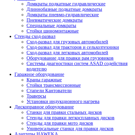
Домкраты подкатные гидравлические
Длиннобазные подкатные домкраты
Домкраты пневмо-гидравлические
Пневматические домкраты
Специальные домкраты
Стойки шиномонтажные
Стенды сход-развал
Сход-развал для грузовых автомобилей
Сход-развал для тракторов и сельхозтехники
Сход-развал для легковых автомобилей
Оборудование для правки рам грузовиков
Системы диагностики систем ASAD содействия
водителю
Гаражное оборудование
Краны гаражные
Стойки трансмиссионные
Стапели Кантователи
Траверсы
Установки индукционного нагрева
Дископравное оборудование
Станки для правки стальных дисков
Стенды для правки легкосплавных дисков
Стенды для правки мото дисков
Универсальные станки для правки дисков
Адаптеры HAWEKA