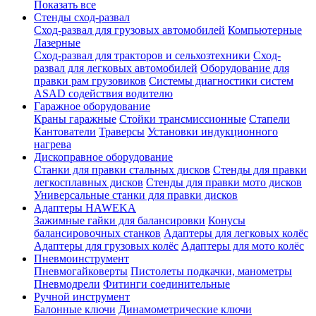
Показать все
Стенды сход-развал
Сход-развал для грузовых автомобилей
Компьютерные
Лазерные
Сход-развал для тракторов и сельхозтехники
Сход-
развал для легковых автомобилей
Оборудование для
правки рам грузовиков
Системы диагностики систем
ASAD содействия водителю
Гаражное оборудование
Краны гаражные
Стойки трансмиссионные
Стапели
Кантователи
Траверсы
Установки индукционного
нагрева
Дископравное оборудование
Станки для правки стальных дисков
Стенды для правки
легкосплавных дисков
Стенды для правки мото дисков
Универсальные станки для правки дисков
Адаптеры HAWEKA
Зажимные гайки для балансировки
Конусы
балансировочных станков
Адаптеры для легковых колёс
Адаптеры для грузовых колёс
Адаптеры для мото колёс
Пневмоинструмент
Пневмогайковерты
Пистолеты подкачки, манометры
Пневмодрели
Фитинги соединительные
Ручной инструмент
Балонные ключи
Динамометрические ключи