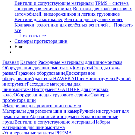
Вентили и сопутствующие материалы
TPMS – система
контроля давления в шинах
Вентили для колёс легковых
автомобилей, внедорожников и легких грузовиков
Вентили для мотоколёс
Вентили для грузовых колёс
Колпачки, золотники для колёсных вентилей
... Показать
все
... Показать все
Сканеры протектора шин
Еще
Главная
-
Каталог
-
Расходные материалы для шиномонтажа
Оборудование для шиномонтажа
Домкраты
Стенды сход-
развал
Гаражное оборудование
Дископравное
оборудование
Адаптеры HAWEKA
Пневмоинструмент
Ручной
инструмент
Расходные материалы для
шиномонтажа
Инструмент GAITHER для грузовых
колёс
Оборудование для грузового сервиса
Сканеры
протектора шин
-
Материалы для ремонта шин и камер
Материалы для ремонта шин и камер
Ручной инструмент для
ремонта шин
Абразивный инструмент
Балансировочные
грузы
Вентили и сопутствующие материалы
Наборы
материалов для шиномонтажа
-
Универсальные заплаты PREMA