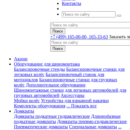
Контакты
+7 (499) 165-00-00, 165-33-63
Заказать з
Акции
Оборудование для шиномонтажа
Балансировочные стенды
Балансировочные станки для
легковых колёс
Балансировочный станок для
мотоциклов
Балансировочные станки для грузовых
колёс
Дополнительное обрудование
Шиномонтажные станки
для легковых автомобилей
для
грузовых автомобилей
Аксессуары
Мойки колёс
Устройства для взрывной накачки
Комплекты оборудования
... Показать все
Домкраты
Домкраты подкатные гидравлические
Длиннобазные
подкатные домкраты
Домкраты пневмо-гидравлические
Пневматические домкраты
Специальные домкраты
...