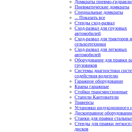
Домкраты пневмо-гидравли
Пневматические домкраты
Специальные домкраты
... Показать все
Стенды сход-развал
Сход-развал для грузовых
автомобилей
Сход-развал для тракторов 
сельхозтехники
Сход-развал для легковых
автомобилей
Оборудование для правки р
грузовиков
Системы диагностики сис
содействия водителю
Гаражное оборудование
Краны гаражные
Стойки трансмиссионные
Стапели Кантователи
Траверсы
Установки индукционного 
Дископравное оборудовани
Станки для правки стальны
Стенды для правки легкосп
дисков