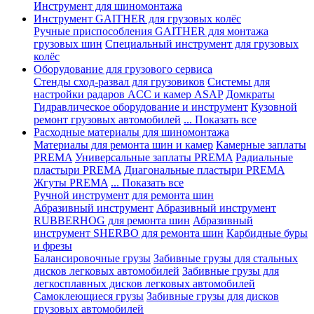
Инструмент для шиномонтажа
Инструмент GAITHER для грузовых колёс
Ручные приспособления GAITHER для монтажа
грузовых шин
Специальный инструмент для грузовых
колёс
Оборудование для грузового сервиса
Стенды сход-развал для грузовиков
Системы для
настройки радаров ACC и камер ASAP
Домкраты
Гидравлическое оборудование и инструмент
Кузовной
ремонт грузовых автомобилей
... Показать все
Расходные материалы для шиномонтажа
Материалы для ремонта шин и камер
Камерные заплаты
PREMA
Универсальные заплаты PREMA
Радиальные
пластыри PREMA
Диагональные пластыри PREMA
Жгуты PREMA
... Показать все
Ручной инструмент для ремонта шин
Абразивный инструмент
Абразивный инструмент
RUBBERHOG для ремонта шин
Абразивный
инструмент SHERBO для ремонта шин
Карбидные буры
и фрезы
Балансировочные грузы
Забивные грузы для стальных
дисков легковых автомобилей
Забивные грузы для
легкосплавных дисков легковых автомобилей
Самоклеющиеся грузы
Забивные грузы для дисков
грузовых автомобилей