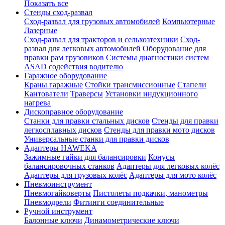
Показать все
Стенды сход-развал
Сход-развал для грузовых автомобилей
Компьютерные
Лазерные
Сход-развал для тракторов и сельхозтехники
Сход-
развал для легковых автомобилей
Оборудование для
правки рам грузовиков
Системы диагностики систем
ASAD содействия водителю
Гаражное оборудование
Краны гаражные
Стойки трансмиссионные
Стапели
Кантователи
Траверсы
Установки индукционного
нагрева
Дископравное оборудование
Станки для правки стальных дисков
Стенды для правки
легкосплавных дисков
Стенды для правки мото дисков
Универсальные станки для правки дисков
Адаптеры HAWEKA
Зажимные гайки для балансировки
Конусы
балансировочных станков
Адаптеры для легковых колёс
Адаптеры для грузовых колёс
Адаптеры для мото колёс
Пневмоинструмент
Пневмогайковерты
Пистолеты подкачки, манометры
Пневмодрели
Фитинги соединительные
Ручной инструмент
Балонные ключи
Динамометрические ключи