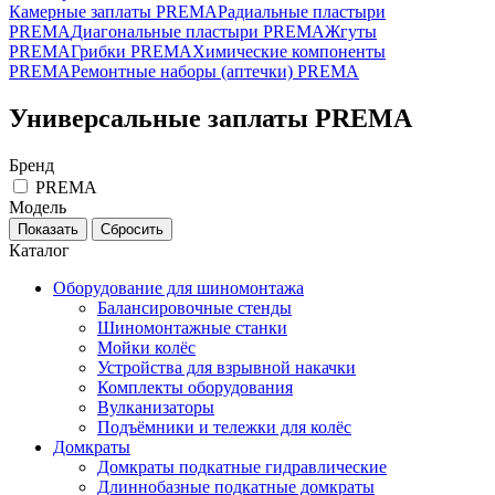
Камерные заплаты PREMA
Радиальные пластыри
PREMA
Диагональные пластыри PREMA
Жгуты
PREMA
Грибки PREMA
Химические компоненты
PREMA
Ремонтные наборы (аптечки) PREMA
Универсальные заплаты PREMA
Бренд
PREMA
Модель
Каталог
Оборудование для шиномонтажа
Балансировочные стенды
Шиномонтажные станки
Мойки колёс
Устройства для взрывной накачки
Комплекты оборудования
Вулканизаторы
Подъёмники и тележки для колёс
Домкраты
Домкраты подкатные гидравлические
Длиннобазные подкатные домкраты