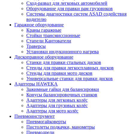
Сход-развал для легковых автомобилей
Оборудование для правки рам грузовиков
Системы диагностики систем ASAD содействия
водителю
Гаражное оборудование
Краны гаражные
Стойки трансмиссионные
Стапели Кантователи
Траверсы
Установки индукционного нагрева
Дископравное оборудование
Станки для правки стальных дисков
Стенды для правки легкосплавных дисков
Стенды для правки мото дисков
Универсальные станки для правки дисков
Адаптеры HAWEKA
Зажимные гайки для балансировки
Конусы балансировочных станков
Адаптеры для легковых колёс
Адаптеры для грузовых колёс
Адаптеры для мото колёс
Пневмоинструмент
Пневмогайковерты
Пистолеты подкачки, манометры
Пневмодрели