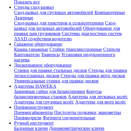
Показать все
Стенды сход-развал
Сход-развал для грузовых автомобилей
Компьютерные
Лазерные
Сход-развал для тракторов и сельхозтехники
Сход-
развал для легковых автомобилей
Оборудование для
правки рам грузовиков
Системы диагностики систем
ASAD содействия водителю
Гаражное оборудование
Краны гаражные
Стойки трансмиссионные
Стапели
Кантователи
Траверсы
Установки индукционного
нагрева
Дископравное оборудование
Станки для правки стальных дисков
Стенды для правки
легкосплавных дисков
Стенды для правки мото дисков
Универсальные станки для правки дисков
Адаптеры HAWEKA
Зажимные гайки для балансировки
Конусы
балансировочных станков
Адаптеры для легковых колёс
Адаптеры для грузовых колёс
Адаптеры для мото колёс
Пневмоинструмент
Пневмогайковерты
Пистолеты подкачки, манометры
Пневмодрели
Фитинги соединительные
Ручной инструмент
Балонные ключи
Динамометрические ключи