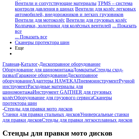
Вентили и сопутствующие материалы
TPMS – система
контроля давления в шинах
Вентили для колёс легковых
автомобилей, внедорожников и легких грузовиков
Вентили для мотоколёс
Вентили для грузовых колёс
Колпачки, золотники для колёсных вентилей
... Показать
все
... Показать все
Сканеры протектора шин
Еще
Главная
-
Каталог
-
Дископравное оборудование
Оборудование для шиномонтажа
Домкраты
Стенды сход-
развал
Гаражное оборудование
Дископравное
оборудование
Адаптеры HAWEKA
Пневмоинструмент
Ручной
инструмент
Расходные материалы для
шиномонтажа
Инструмент GAITHER для грузовых
колёс
Оборудование для грузового сервиса
Сканеры
протектора шин
-
Стенды для правки мото дисков
Станки для правки стальных дисков
Универсальные станки
для правки дисков
Стенды для правки легкосплавных дисков
Стенды для правки мото дисков