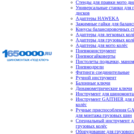
Стенды для правки мото ди
Универсальные станки для 
дисков
Адаптеры HAWEKA
Зажимные гайки для балан
Конусы балансировочных с
Адаптеры для легковых кол
Адаптеры для грузовых кол
Адаптеры для мото колёс
Пневмоинструмент
Пневмогайковерты
Пистолеты подкачки, мано
Пневмодрели
Фитинги соединительные
Ручной инструмент
Балонные ключи
Динамометрические ключи
Инструмент для шиномонт
Инструмент GAITHER для 
колёс
Ручные приспособления G
для монтажа грузовых шин
Специальный инструмент д
грузовых колёс
Оборудование для грузового