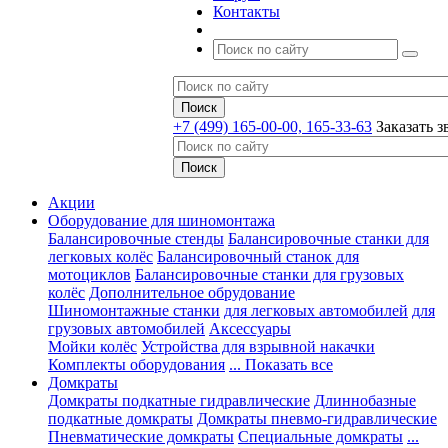
Контакты
+7 (499) 165-00-00, 165-33-63
Заказать з
Акции
Оборудование для шиномонтажа
Балансировочные стенды
Балансировочные станки для
легковых колёс
Балансировочный станок для
мотоциклов
Балансировочные станки для грузовых
колёс
Дополнительное обрудование
Шиномонтажные станки
для легковых автомобилей
для
грузовых автомобилей
Аксессуары
Мойки колёс
Устройства для взрывной накачки
Комплекты оборудования
... Показать все
Домкраты
Домкраты подкатные гидравлические
Длиннобазные
подкатные домкраты
Домкраты пневмо-гидравлические
Пневматические домкраты
Специальные домкраты
...