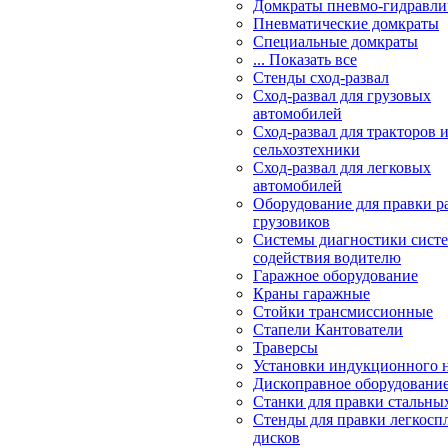
Домкраты пневмо-гидравли
Пневматические домкраты
Специальные домкраты
... Показать все
Стенды сход-развал
Сход-развал для грузовых
автомобилей
Сход-развал для тракторов 
сельхозтехники
Сход-развал для легковых
автомобилей
Оборудование для правки р
грузовиков
Системы диагностики сис
содействия водителю
Гаражное оборудование
Краны гаражные
Стойки трансмиссионные
Стапели Кантователи
Траверсы
Установки индукционного 
Дископравное оборудовани
Станки для правки стальны
Стенды для правки легкосп
дисков