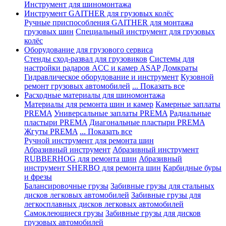
Инструмент для шиномонтажа
Инструмент GAITHER для грузовых колёс
Ручные приспособления GAITHER для монтажа
грузовых шин
Специальный инструмент для грузовых
колёс
Оборудование для грузового сервиса
Стенды сход-развал для грузовиков
Системы для
настройки радаров ACC и камер ASAP
Домкраты
Гидравлическое оборудование и инструмент
Кузовной
ремонт грузовых автомобилей
... Показать все
Расходные материалы для шиномонтажа
Материалы для ремонта шин и камер
Камерные заплаты
PREMA
Универсальные заплаты PREMA
Радиальные
пластыри PREMA
Диагональные пластыри PREMA
Жгуты PREMA
... Показать все
Ручной инструмент для ремонта шин
Абразивный инструмент
Абразивный инструмент
RUBBERHOG для ремонта шин
Абразивный
инструмент SHERBO для ремонта шин
Карбидные буры
и фрезы
Балансировочные грузы
Забивные грузы для стальных
дисков легковых автомобилей
Забивные грузы для
легкосплавных дисков легковых автомобилей
Самоклеющиеся грузы
Забивные грузы для дисков
грузовых автомобилей