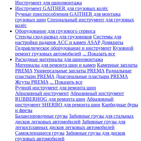
Инструмент для шиномонтажа
Инструмент GAITHER для грузовых колёс
Ручные приспособления GAITHER для монтажа
грузовых шин
Специальный инструмент для грузовых
колёс
Оборудование для грузового сервиса
Стенды сход-развал для грузовиков
Системы для
настройки радаров ACC и камер ASAP
Домкраты
Гидравлическое оборудование и инструмент
Кузовной
ремонт грузовых автомобилей
... Показать все
Расходные материалы для шиномонтажа
Материалы для ремонта шин и камер
Камерные заплаты
PREMA
Универсальные заплаты PREMA
Радиальные
пластыри PREMA
Диагональные пластыри PREMA
Жгуты PREMA
... Показать все
Ручной инструмент для ремонта шин
Абразивный инструмент
Абразивный инструмент
RUBBERHOG для ремонта шин
Абразивный
инструмент SHERBO для ремонта шин
Карбидные буры
и фрезы
Балансировочные грузы
Забивные грузы для стальных
дисков легковых автомобилей
Забивные грузы для
легкосплавных дисков легковых автомобилей
Самоклеющиеся грузы
Забивные грузы для дисков
грузовых автомобилей