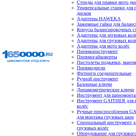
Стенды для правки мото ди
Универсальные станки для 
дисков
Адаптеры HAWEKA
Зажимные гайки для балан
Конусы балансировочных с
Адаптеры для легковых кол
Адаптеры для грузовых кол
Адаптеры для мото колёс
Пневмоинструмент
Пневмогайковерты
Пистолеты подкачки, мано
Пневмодрели
Фитинги соединительные
Ручной инструмент
Балонные ключи
Динамометрические ключи
Инструмент для шиномонт
Инструмент GAITHER для 
колёс
Ручные приспособления G
для монтажа грузовых шин
Специальный инструмент д
грузовых колёс
Оборудование для грузового