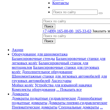
Контакты
+7 (499) 165-00-00, 165-33-63
Заказать з
Акции
Оборудование для шиномонтажа
Балансировочные стенды
Балансировочные станки для
легковых колёс
Балансировочный станок для
мотоциклов
Балансировочные станки для грузовых
колёс
Дополнительное обрудование
Шиномонтажные станки
для легковых автомобилей
для
грузовых автомобилей
Аксессуары
Мойки колёс
Устройства для взрывной накачки
Комплекты оборудования
... Показать все
Домкраты
Домкраты подкатные гидравлические
Длиннобазные
подкатные домкраты
Домкраты пневмо-гидравлические
Пневматические домкраты
Специальные домкраты
...