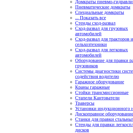
Домкраты пневмо-гидравли
Пневматические домкраты
Специальные домкраты
... Показать все
Стенды сход-развал
Сход-развал для грузовых
автомобилей
Сход-развал для тракторов 
сельхозтехники
Сход-развал для легковых
автомобилей
Оборудование для правки р
грузовиков
Системы диагностики сис
содействия водителю
Гаражное оборудование
Краны гаражные
Стойки трансмиссионные
Стапели Кантователи
Траверсы
Установки индукционного 
Дископравное оборудовани
Станки для правки стальны
Стенды для правки легкосп
дисков