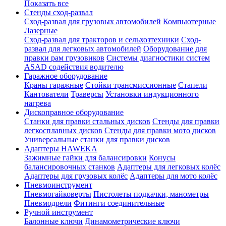
Показать все
Стенды сход-развал
Сход-развал для грузовых автомобилей
Компьютерные
Лазерные
Сход-развал для тракторов и сельхозтехники
Сход-
развал для легковых автомобилей
Оборудование для
правки рам грузовиков
Системы диагностики систем
ASAD содействия водителю
Гаражное оборудование
Краны гаражные
Стойки трансмиссионные
Стапели
Кантователи
Траверсы
Установки индукционного
нагрева
Дископравное оборудование
Станки для правки стальных дисков
Стенды для правки
легкосплавных дисков
Стенды для правки мото дисков
Универсальные станки для правки дисков
Адаптеры HAWEKA
Зажимные гайки для балансировки
Конусы
балансировочных станков
Адаптеры для легковых колёс
Адаптеры для грузовых колёс
Адаптеры для мото колёс
Пневмоинструмент
Пневмогайковерты
Пистолеты подкачки, манометры
Пневмодрели
Фитинги соединительные
Ручной инструмент
Балонные ключи
Динамометрические ключи