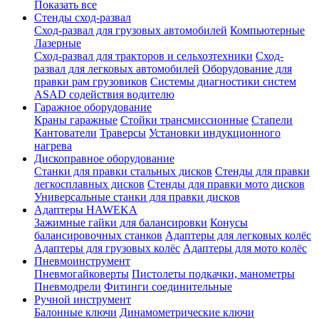
Показать все
Стенды сход-развал
Сход-развал для грузовых автомобилей
Компьютерные
Лазерные
Сход-развал для тракторов и сельхозтехники
Сход-
развал для легковых автомобилей
Оборудование для
правки рам грузовиков
Системы диагностики систем
ASAD содействия водителю
Гаражное оборудование
Краны гаражные
Стойки трансмиссионные
Стапели
Кантователи
Траверсы
Установки индукционного
нагрева
Дископравное оборудование
Станки для правки стальных дисков
Стенды для правки
легкосплавных дисков
Стенды для правки мото дисков
Универсальные станки для правки дисков
Адаптеры HAWEKA
Зажимные гайки для балансировки
Конусы
балансировочных станков
Адаптеры для легковых колёс
Адаптеры для грузовых колёс
Адаптеры для мото колёс
Пневмоинструмент
Пневмогайковерты
Пистолеты подкачки, манометры
Пневмодрели
Фитинги соединительные
Ручной инструмент
Балонные ключи
Динамометрические ключи