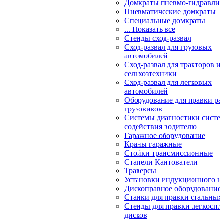
Домкраты пневмо-гидравли
Пневматические домкраты
Специальные домкраты
... Показать все
Стенды сход-развал
Сход-развал для грузовых
автомобилей
Сход-развал для тракторов 
сельхозтехники
Сход-развал для легковых
автомобилей
Оборудование для правки р
грузовиков
Системы диагностики сис
содействия водителю
Гаражное оборудование
Краны гаражные
Стойки трансмиссионные
Стапели Кантователи
Траверсы
Установки индукционного 
Дископравное оборудовани
Станки для правки стальны
Стенды для правки легкосп
дисков