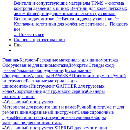
Вентили и сопутствующие материалы
TPMS – система
контроля давления в шинах
Вентили для колёс легковых
автомобилей, внедорожников и легких грузовиков
Вентили для мотоколёс
Вентили для грузовых колёс
Колпачки, золотники для колёсных вентилей
... Показать
все
... Показать все
Сканеры протектора шин
Еще
Главная
-
Каталог
-
Расходные материалы для шиномонтажа
Оборудование для шиномонтажа
Домкраты
Стенды сход-
развал
Гаражное оборудование
Дископравное
оборудование
Адаптеры HAWEKA
Пневмоинструмент
Ручной
инструмент
Расходные материалы для
шиномонтажа
Инструмент GAITHER для грузовых
колёс
Оборудование для грузового сервиса
Сканеры
протектора шин
-
Абразивный инструмент
Материалы для ремонта шин и камер
Ручной инструмент для
ремонта шин
Абразивный инструмент
Балансировочные
грузы
Вентили и сопутствующие материалы
Наборы
материалов для шиномонтажа
-
Абразивный инструмент SHERBO для ремонта шин