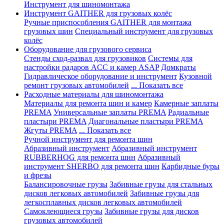
Инструмент для шиномонтажа
Инструмент GAITHER для грузовых колёс
Ручные приспособления GAITHER для монтажа
грузовых шин
Специальный инструмент для грузовых
колёс
Оборудование для грузового сервиса
Стенды сход-развал для грузовиков
Системы для
настройки радаров ACC и камер ASAP
Домкраты
Гидравлическое оборудование и инструмент
Кузовной
ремонт грузовых автомобилей
... Показать все
Расходные материалы для шиномонтажа
Материалы для ремонта шин и камер
Камерные заплаты
PREMA
Универсальные заплаты PREMA
Радиальные
пластыри PREMA
Диагональные пластыри PREMA
Жгуты PREMA
... Показать все
Ручной инструмент для ремонта шин
Абразивный инструмент
Абразивный инструмент
RUBBERHOG для ремонта шин
Абразивный
инструмент SHERBO для ремонта шин
Карбидные буры
и фрезы
Балансировочные грузы
Забивные грузы для стальных
дисков легковых автомобилей
Забивные грузы для
легкосплавных дисков легковых автомобилей
Самоклеющиеся грузы
Забивные грузы для дисков
грузовых автомобилей