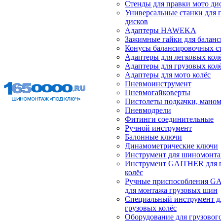
Стенды для правки мото ди
Универсальные станки для 
дисков
Адаптеры HAWEKA
Зажимные гайки для балан
Конусы балансировочных с
Адаптеры для легковых кол
Адаптеры для грузовых кол
Адаптеры для мото колёс
Пневмоинструмент
Пневмогайковерты
Пистолеты подкачки, мано
Пневмодрели
Фитинги соединительные
Ручной инструмент
Балонные ключи
Динамометрические ключи
Инструмент для шиномонт
Инструмент GAITHER для 
колёс
Ручные приспособления G
для монтажа грузовых шин
Специальный инструмент д
грузовых колёс
Оборудование для грузового