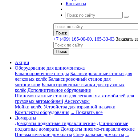
Контакты
+7 (499) 165-00-00, 165-33-63
Заказать з
Акции
Оборудование для шиномонтажа
Балансировочные стенды
Балансировочные станки для
легковых колёс
Балансировочный станок для
мотоциклов
Балансировочные станки для грузовых
колёс
Дополнительное обрудование
Шиномонтажные станки
для легковых автомобилей
для
грузовых автомобилей
Аксессуары
Мойки колёс
Устройства для взрывной накачки
Комплекты оборудования
... Показать все
Домкраты
Домкраты подкатные гидравлические
Длиннобазные
подкатные домкраты
Домкраты пневмо-гидравлические
Пневматические домкраты
Специальные домкраты
...