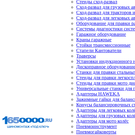
Стенды сход-развал
Сход-развал для грузовых 
Сход-развал для тракторов 
Сход-развал для легковых 
Оборудование для правки р
Системы диагностики сист
Гаражное оборудование
Краны гаражные
Стойки трансмиссионные
Стапели Кантователи
Траверсы
Установки индукционного 
Дископравное оборудовани
Станки для правки стальны
Стенды для правки легкосп
Стенды для правки мото ди
Универсальные станки для 
Адаптеры HAWEKA
Зажимные гайки для балан
Конусы балансировочных с
Адаптеры для легковых кол
Адаптеры для грузовых кол
Адаптеры для мото колёс
Пневмоинструмент
Пневмогайковерты