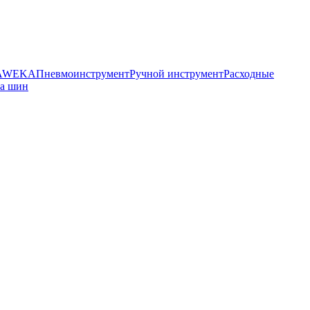
HAWEKA
Пневмоинструмент
Ручной инструмент
Расходные
ра шин