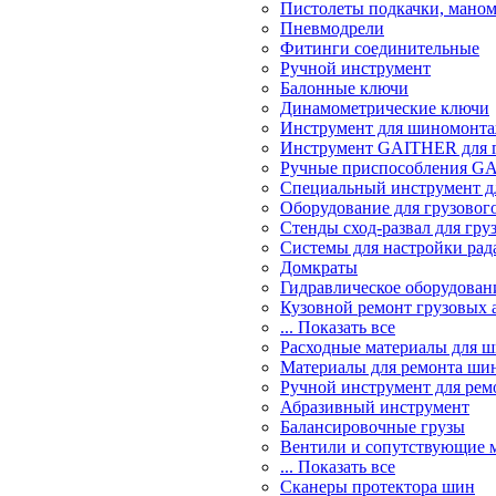
Пистолеты подкачки, мано
Пневмодрели
Фитинги соединительные
Ручной инструмент
Балонные ключи
Динамометрические ключи
Инструмент для шиномонт
Инструмент GAITHER для г
Ручные приспособления GA
Специальный инструмент дл
Оборудование для грузового
Стенды сход-развал для гру
Системы для настройки ра
Домкраты
Гидравлическое оборудован
Кузовной ремонт грузовых 
... Показать все
Расходные материалы для 
Материалы для ремонта шин
Ручной инструмент для рем
Абразивный инструмент
Балансировочные грузы
Вентили и сопутствующие 
... Показать все
Сканеры протектора шин