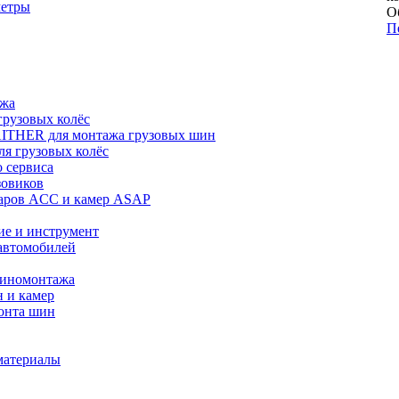
метры
О
П
ажа
рузовых колёс
ITHER для монтажа грузовых шин
я грузовых колёс
 сервиса
зовиков
даров ACC и камер ASAP
ие и инструмент
автомобилей
шиномонтажа
 и камер
онта шин
материалы