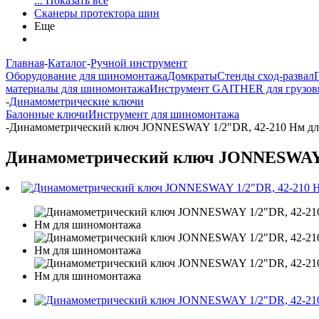
... Показать все
Сканеры протектора шин
Еще
Главная
-
Каталог
-
Ручной инструмент
Оборудование для шиномонтажа
Домкраты
Стенды сход-развал
материалы для шиномонтажа
Инструмент GAITHER для грузов
-
Динамометрические ключи
Балонные ключи
Инструмент для шиномонтажа
-
Динамометрический ключ JONNESWAY 1/2"DR, 42-210 Нм д
Динамометрический ключ JONNESWAY 