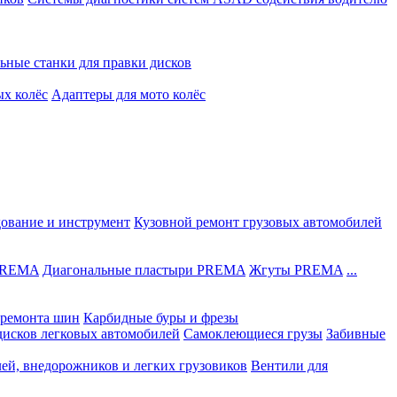
ьные станки для правки дисков
ых колёс
Адаптеры для мото колёс
дование и инструмент
Кузовной ремонт грузовых автомобилей
 PREMA
Диагональные пластыри PREMA
Жгуты PREMA
...
ремонта шин
Карбидные буры и фрезы
дисков легковых автомобилей
Самоклеющиеся грузы
Забивные
лей, внедорожников и легких грузовиков
Вентили для