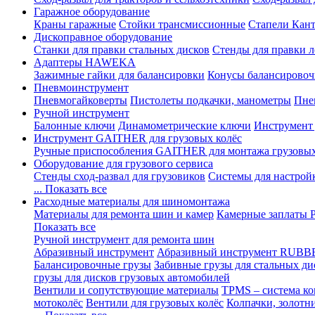
Гаражное оборудование
Краны гаражные
Стойки трансмиссионные
Стапели Кант
Дископравное оборудование
Станки для правки стальных дисков
Стенды для правки л
Адаптеры HAWEKA
Зажимные гайки для балансировки
Конусы балансировоч
Пневмоинструмент
Пневмогайковерты
Пистолеты подкачки, манометры
Пне
Ручной инструмент
Балонные ключи
Динамометрические ключи
Инструмент
Инструмент GAITHER для грузовых колёс
Ручные приспособления GAITHER для монтажа грузовы
Оборудование для грузового сервиса
Стенды сход-развал для грузовиков
Системы для настрой
... Показать все
Расходные материалы для шиномонтажа
Материалы для ремонта шин и камер
Камерные заплаты
Показать все
Ручной инструмент для ремонта шин
Абразивный инструмент
Абразивный инструмент RUBB
Балансировочные грузы
Забивные грузы для стальных ди
грузы для дисков грузовых автомобилей
Вентили и сопутствующие материалы
TPMS – система ко
мотоколёс
Вентили для грузовых колёс
Колпачки, золотн