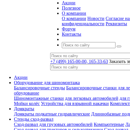
Акции
Полезное
О компании
О компании
Новости
Согласие н
конфиденциальности
Реквизиты
Форум
Контакты
+7 (499) 165-00-00, 165-33-63
Заказать з
Акции
Оборудование для шиномонтажа
Балансировочные стенды
Балансировочные станки для ле
обрудование
Шиномонтажные станки
для легковых автомобилей
для 
Мойки колёс
Устройства для взрывной накачки
Комплект
Домкраты
Домкраты подкатные гидравлические
Длиннобазные под
Стенды сход-развал
Сход-развал для грузовых автомобилей
Компьютерные
Л
Сход-развал для тракторов и сельхозтехники
Сход-развал