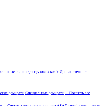
овочные станки для грузовых колёс
Дополнительное
ские домкраты
Специальные домкраты
... Показать все
иков
Системы диагностики систем ASAD содействия водителю