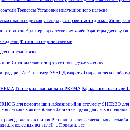
ователи
Траверсы
Установки индукционного нагрева
егкосплавных дисков
Стенды для правки мото дисков
Универсал
ных станков
Адаптеры для легковых колёс
Адаптеры для грузов
вмодрели
Фитинги соединительные
 для шиномонтажа
х шин
Специальный инструмент для грузовых колёс
ки радаров ACC и камер ASAP
Домкраты
Гидравлическое обору
 PREMA
Универсальные заплаты PREMA
Радиальные пластыри
ERHOG для ремонта шин
Абразивный инструмент SHERBO для 
сков легковых автомобилей
Забивные грузы для легкосплавных 
нтроля давления в шинах
Вентили для колёс легковых автомоби
ики для колёсных вентилей
... Показать все