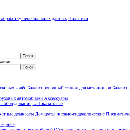
а обработку персональных данных
Политика
вонок
гковых колёс
Балансировочный станок для мотоциклов
Балансир
грузовых автомобилей
Аксессуары
ы оборудования
... Показать все
катные домкраты
Домкраты пневмо-гидравлические
Пневматиче
азерные
 для легковых автомобилей
Оборудование для правки рам грузов