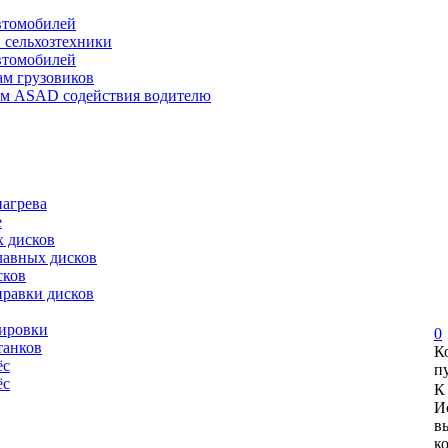
автомобилей
и сельхозтехники
автомобилей
ам грузовиков
ем ASAD содействия водителю
нагрева
е
х дисков
лавных дисков
сков
правки дисков
сировки
0
танков
К
ёс
п
ёс
К
И
в
к