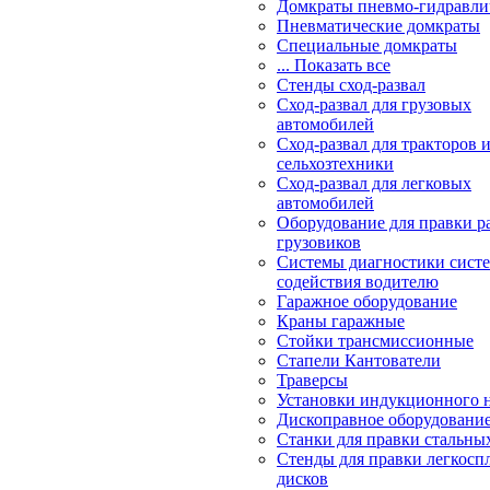
Домкраты пневмо-гидравли
Пневматические домкраты
Специальные домкраты
... Показать все
Стенды сход-развал
Сход-развал для грузовых
автомобилей
Сход-развал для тракторов 
сельхозтехники
Сход-развал для легковых
автомобилей
Оборудование для правки р
грузовиков
Системы диагностики сис
содействия водителю
Гаражное оборудование
Краны гаражные
Стойки трансмиссионные
Стапели Кантователи
Траверсы
Установки индукционного 
Дископравное оборудовани
Станки для правки стальны
Стенды для правки легкосп
дисков