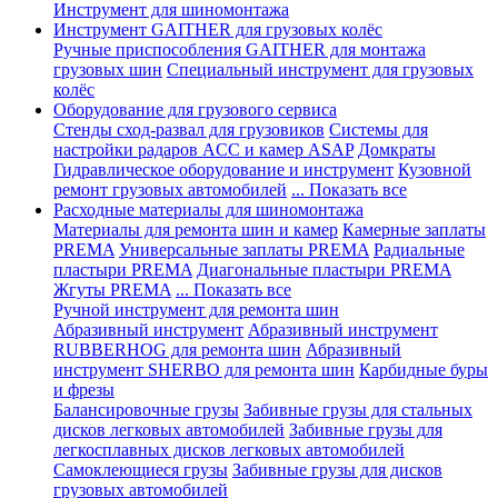
Инструмент для шиномонтажа
Инструмент GAITHER для грузовых колёс
Ручные приспособления GAITHER для монтажа
грузовых шин
Специальный инструмент для грузовых
колёс
Оборудование для грузового сервиса
Стенды сход-развал для грузовиков
Системы для
настройки радаров ACC и камер ASAP
Домкраты
Гидравлическое оборудование и инструмент
Кузовной
ремонт грузовых автомобилей
... Показать все
Расходные материалы для шиномонтажа
Материалы для ремонта шин и камер
Камерные заплаты
PREMA
Универсальные заплаты PREMA
Радиальные
пластыри PREMA
Диагональные пластыри PREMA
Жгуты PREMA
... Показать все
Ручной инструмент для ремонта шин
Абразивный инструмент
Абразивный инструмент
RUBBERHOG для ремонта шин
Абразивный
инструмент SHERBO для ремонта шин
Карбидные буры
и фрезы
Балансировочные грузы
Забивные грузы для стальных
дисков легковых автомобилей
Забивные грузы для
легкосплавных дисков легковых автомобилей
Самоклеющиеся грузы
Забивные грузы для дисков
грузовых автомобилей