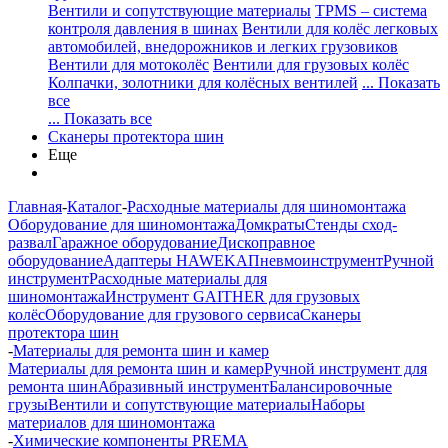
Вентили и сопутствующие материалы
TPMS – система
контроля давления в шинах
Вентили для колёс легковых
автомобилей, внедорожников и легких грузовиков
Вентили для мотоколёс
Вентили для грузовых колёс
Колпачки, золотники для колёсных вентилей
... Показать
все
... Показать все
Сканеры протектора шин
Еще
Главная
-
Каталог
-
Расходные материалы для шиномонтажа
Оборудование для шиномонтажа
Домкраты
Стенды сход-
развал
Гаражное оборудование
Дископравное
оборудование
Адаптеры HAWEKA
Пневмоинструмент
Ручной
инструмент
Расходные материалы для
шиномонтажа
Инструмент GAITHER для грузовых
колёс
Оборудование для грузового сервиса
Сканеры
протектора шин
-
Материалы для ремонта шин и камер
Материалы для ремонта шин и камер
Ручной инструмент для
ремонта шин
Абразивный инструмент
Балансировочные
грузы
Вентили и сопутствующие материалы
Наборы
материалов для шиномонтажа
-
Химические компоненты PREMA