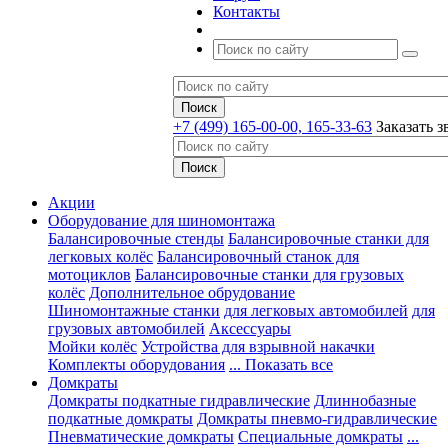
Контакты
+7 (499) 165-00-00, 165-33-63
Заказать з
Акции
Оборудование для шиномонтажа
Балансировочные стенды
Балансировочные станки для
легковых колёс
Балансировочный станок для
мотоциклов
Балансировочные станки для грузовых
колёс
Дополнительное обрудование
Шиномонтажные станки
для легковых автомобилей
для
грузовых автомобилей
Аксессуары
Мойки колёс
Устройства для взрывной накачки
Комплекты оборудования
... Показать все
Домкраты
Домкраты подкатные гидравлические
Длиннобазные
подкатные домкраты
Домкраты пневмо-гидравлические
Пневматические домкраты
Специальные домкраты
...