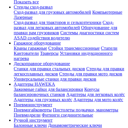
Показать все
Стенды сход-развал
Сход-развал для грузовых автомобилей
Компьютерные
Лазерные
Сход-развал для тракторов и сельхозтехники
Сход-
развал для легковых автомобилей
Оборудование для
правки рам грузовиков
Системы диагностики систем
ASAD содействия водителю
Гаражное оборудование
Краны гаражные
Стойки трансмиссионные
Стапели
Кантователи
Траверсы
Установки индукционного
нагрева
Дископравное оборудование
Станки для правки стальных дисков
Стенды для правки
легкосплавных дисков
Стенды для правки мото дисков
Универсальные станки для правки дисков
Адаптеры HAWEKA
Зажимные гайки для балансировки
Конусы
балансировочных станков
Адаптеры для легковых колёс
Адаптеры для грузовых колёс
Адаптеры для мото колёс
Пневмоинструмент
Пневмогайковерты
Пистолеты подкачки, манометры
Пневмодрели
Фитинги соединительные
Ручной инструмент
Балонные ключи
Динамометрические ключи