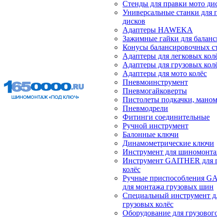
Стенды для правки мото ди
Универсальные станки для 
дисков
Адаптеры HAWEKA
Зажимные гайки для балан
Конусы балансировочных с
Адаптеры для легковых кол
Адаптеры для грузовых кол
Адаптеры для мото колёс
Пневмоинструмент
Пневмогайковерты
Пистолеты подкачки, мано
Пневмодрели
Фитинги соединительные
Ручной инструмент
Балонные ключи
Динамометрические ключи
Инструмент для шиномонт
Инструмент GAITHER для 
колёс
Ручные приспособления G
для монтажа грузовых шин
Специальный инструмент д
грузовых колёс
Оборудование для грузового