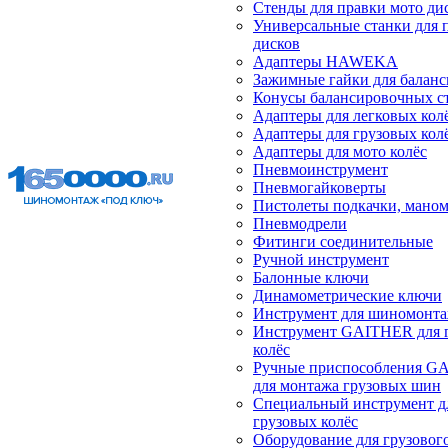
Стенды для правки мото ди
Универсальные станки для 
дисков
Адаптеры HAWEKA
Зажимные гайки для балан
Конусы балансировочных с
Адаптеры для легковых кол
Адаптеры для грузовых кол
Адаптеры для мото колёс
Пневмоинструмент
Пневмогайковерты
Пистолеты подкачки, мано
Пневмодрели
Фитинги соединительные
Ручной инструмент
Балонные ключи
Динамометрические ключи
Инструмент для шиномонт
Инструмент GAITHER для 
колёс
Ручные приспособления G
для монтажа грузовых шин
Специальный инструмент д
грузовых колёс
Оборудование для грузового