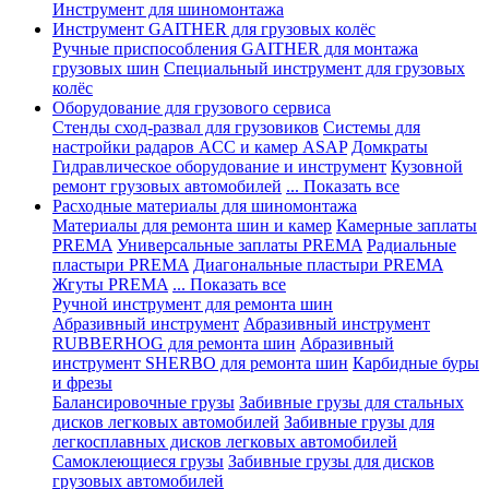
Инструмент для шиномонтажа
Инструмент GAITHER для грузовых колёс
Ручные приспособления GAITHER для монтажа
грузовых шин
Специальный инструмент для грузовых
колёс
Оборудование для грузового сервиса
Стенды сход-развал для грузовиков
Системы для
настройки радаров ACC и камер ASAP
Домкраты
Гидравлическое оборудование и инструмент
Кузовной
ремонт грузовых автомобилей
... Показать все
Расходные материалы для шиномонтажа
Материалы для ремонта шин и камер
Камерные заплаты
PREMA
Универсальные заплаты PREMA
Радиальные
пластыри PREMA
Диагональные пластыри PREMA
Жгуты PREMA
... Показать все
Ручной инструмент для ремонта шин
Абразивный инструмент
Абразивный инструмент
RUBBERHOG для ремонта шин
Абразивный
инструмент SHERBO для ремонта шин
Карбидные буры
и фрезы
Балансировочные грузы
Забивные грузы для стальных
дисков легковых автомобилей
Забивные грузы для
легкосплавных дисков легковых автомобилей
Самоклеющиеся грузы
Забивные грузы для дисков
грузовых автомобилей