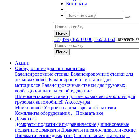
Контакты
+7 (499) 165-00-00, 165-33-63
Заказать з
Акции
Оборудование для шиномонтажа
Балансировочные стенды
Балансировочные станки для
легковых колёс
Балансировочный станок для
мотоциклов
Балансировочные станки для грузовых
колёс
Дополнительное обрудование
Шиномонтажные станки
для легковых автомобилей
для
грузовых автомобилей
Аксессуары
Мойки колёс
Устройства для взрывной накачки
Комплекты оборудования
... Показать все
Домкраты
Домкраты подкатные гидравлические
Длиннобазные
подкатные домкраты
Домкраты пневмо-гидравлические
Пневматические домкраты
Специальные домкраты
...