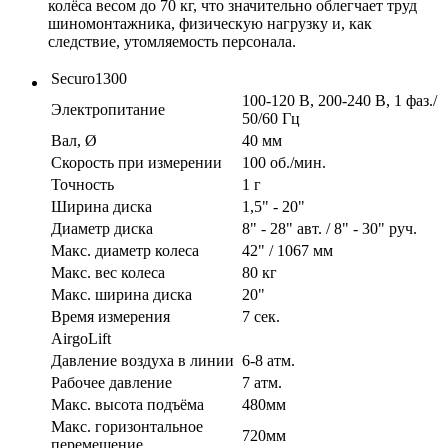
колёса весом до 70 кг, что значительно облегчает труд
шиномонтажника, физическую нагрузку и, как
следствие, утомляемость персонала.
Securo1300
100-120 В, 200-240 В, 1 фаз./
Электропитание
50/60 Гц
Вал, Ø
40 мм
Скорость при измерении
100 об./мин.
Точность
1 г
Ширина диска
1,5" - 20"
Диаметр диска
8" - 28" авт. / 8" - 30" руч.
Макс. диаметр колеса
42" / 1067 мм
Макс. вес колеса
80 кг
Макс. ширина диска
20"
Время измерения
7 сек.
AirgoLift
Давление воздуха в линии
6‐8 атм.
Рабочее давление
7 атм.
Макс. высота подъёма
480мм
Макс. горизонтальное
720мм
перемещение