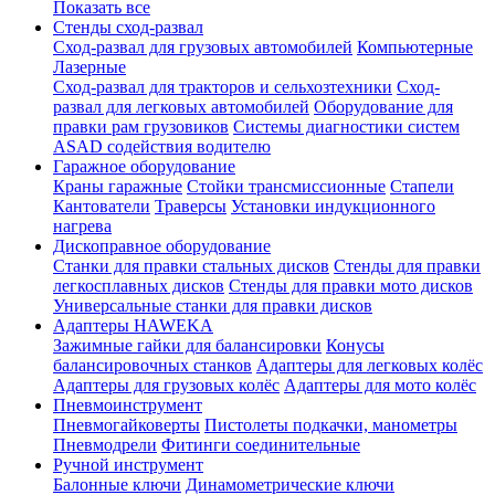
Показать все
Стенды сход-развал
Сход-развал для грузовых автомобилей
Компьютерные
Лазерные
Сход-развал для тракторов и сельхозтехники
Сход-
развал для легковых автомобилей
Оборудование для
правки рам грузовиков
Системы диагностики систем
ASAD содействия водителю
Гаражное оборудование
Краны гаражные
Стойки трансмиссионные
Стапели
Кантователи
Траверсы
Установки индукционного
нагрева
Дископравное оборудование
Станки для правки стальных дисков
Стенды для правки
легкосплавных дисков
Стенды для правки мото дисков
Универсальные станки для правки дисков
Адаптеры HAWEKA
Зажимные гайки для балансировки
Конусы
балансировочных станков
Адаптеры для легковых колёс
Адаптеры для грузовых колёс
Адаптеры для мото колёс
Пневмоинструмент
Пневмогайковерты
Пистолеты подкачки, манометры
Пневмодрели
Фитинги соединительные
Ручной инструмент
Балонные ключи
Динамометрические ключи