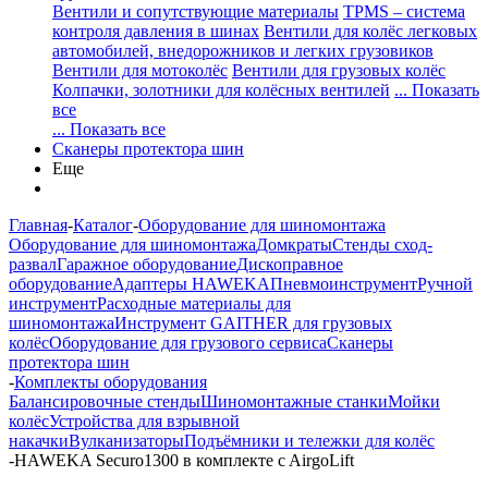
Вентили и сопутствующие материалы
TPMS – система
контроля давления в шинах
Вентили для колёс легковых
автомобилей, внедорожников и легких грузовиков
Вентили для мотоколёс
Вентили для грузовых колёс
Колпачки, золотники для колёсных вентилей
... Показать
все
... Показать все
Сканеры протектора шин
Еще
Главная
-
Каталог
-
Оборудование для шиномонтажа
Оборудование для шиномонтажа
Домкраты
Стенды сход-
развал
Гаражное оборудование
Дископравное
оборудование
Адаптеры HAWEKA
Пневмоинструмент
Ручной
инструмент
Расходные материалы для
шиномонтажа
Инструмент GAITHER для грузовых
колёс
Оборудование для грузового сервиса
Сканеры
протектора шин
-
Комплекты оборудования
Балансировочные стенды
Шиномонтажные станки
Мойки
колёс
Устройства для взрывной
накачки
Вулканизаторы
Подъёмники и тележки для колёс
-
HAWEKA Securo1300 в комплекте c AirgoLift