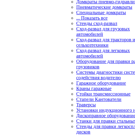
Домкраты пневмо-гидравли
Пневматические домкраты
Специальные домкраты
... Показать все
Стенды сход-развал
Сход-развал для грузовых
автомобилей
Сход-развал для тракторов 
сельхозтехники
Сход-развал для легковых
автомобилей
Оборудование для правки р
грузовиков
Системы диагностики сис
содействия водителю
Гаражное оборудование
Краны гаражные
Стойки трансмиссионные
Стапели Кантователи
Траверсы
Установки индукционного 
Дископравное оборудовани
Станки для правки стальны
Стенды для правки легкосп
дисков