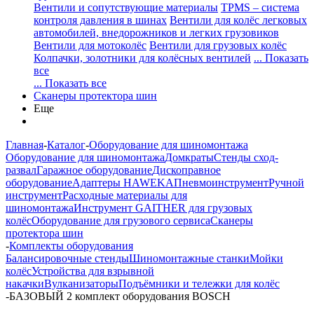
Вентили и сопутствующие материалы
TPMS – система
контроля давления в шинах
Вентили для колёс легковых
автомобилей, внедорожников и легких грузовиков
Вентили для мотоколёс
Вентили для грузовых колёс
Колпачки, золотники для колёсных вентилей
... Показать
все
... Показать все
Сканеры протектора шин
Еще
Главная
-
Каталог
-
Оборудование для шиномонтажа
Оборудование для шиномонтажа
Домкраты
Стенды сход-
развал
Гаражное оборудование
Дископравное
оборудование
Адаптеры HAWEKA
Пневмоинструмент
Ручной
инструмент
Расходные материалы для
шиномонтажа
Инструмент GAITHER для грузовых
колёс
Оборудование для грузового сервиса
Сканеры
протектора шин
-
Комплекты оборудования
Балансировочные стенды
Шиномонтажные станки
Мойки
колёс
Устройства для взрывной
накачки
Вулканизаторы
Подъёмники и тележки для колёс
-
БАЗОВЫЙ 2 комплект оборудования BOSCH