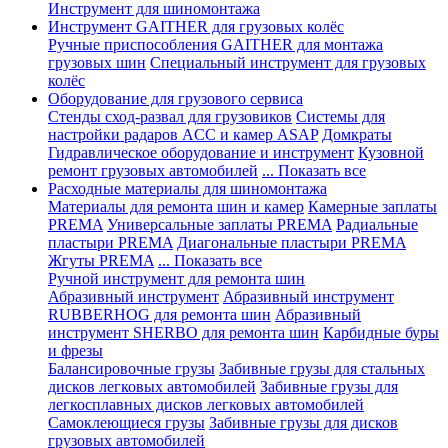
Инструмент для шиномонтажа
Инструмент GAITHER для грузовых колёс
Ручные приспособления GAITHER для монтажа
грузовых шин
Специальный инструмент для грузовых
колёс
Оборудование для грузового сервиса
Стенды сход-развал для грузовиков
Системы для
настройки радаров ACC и камер ASAP
Домкраты
Гидравлическое оборудование и инструмент
Кузовной
ремонт грузовых автомобилей
... Показать все
Расходные материалы для шиномонтажа
Материалы для ремонта шин и камер
Камерные заплаты
PREMA
Универсальные заплаты PREMA
Радиальные
пластыри PREMA
Диагональные пластыри PREMA
Жгуты PREMA
... Показать все
Ручной инструмент для ремонта шин
Абразивный инструмент
Абразивный инструмент
RUBBERHOG для ремонта шин
Абразивный
инструмент SHERBO для ремонта шин
Карбидные буры
и фрезы
Балансировочные грузы
Забивные грузы для стальных
дисков легковых автомобилей
Забивные грузы для
легкосплавных дисков легковых автомобилей
Самоклеющиеся грузы
Забивные грузы для дисков
грузовых автомобилей