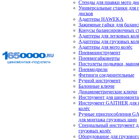
Стенды для правки мото ди
Универсальные станки для 
дисков
Адаптеры HAWEKA
Зажимные гайки для балан
Конусы балансировочных с
Адаптеры для легковых кол
Адаптеры для грузовых кол
Адаптеры для мото колёс
Пневмоинструмент
Пневмогайковерты
Пистолеты подкачки, мано
Пневмодрели
Фитинги соединительные
Ручной инструмент
Балонные ключи
Динамометрические ключи
Инструмент для шиномонт
Инструмент GAITHER для 
колёс
Ручные приспособления G
для монтажа грузовых шин
Специальный инструмент д
грузовых колёс
Оборудование для грузового