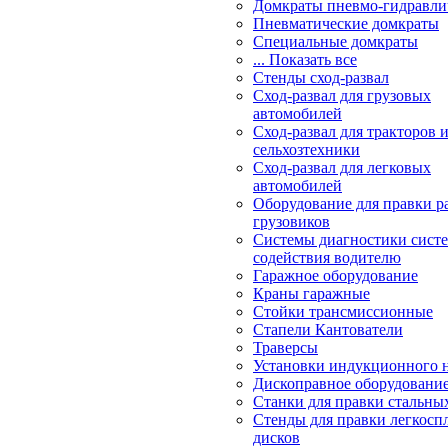
Домкраты пневмо-гидравли
Пневматические домкраты
Специальные домкраты
... Показать все
Стенды сход-развал
Сход-развал для грузовых
автомобилей
Сход-развал для тракторов 
сельхозтехники
Сход-развал для легковых
автомобилей
Оборудование для правки р
грузовиков
Системы диагностики сис
содействия водителю
Гаражное оборудование
Краны гаражные
Стойки трансмиссионные
Стапели Кантователи
Траверсы
Установки индукционного 
Дископравное оборудовани
Станки для правки стальны
Стенды для правки легкосп
дисков