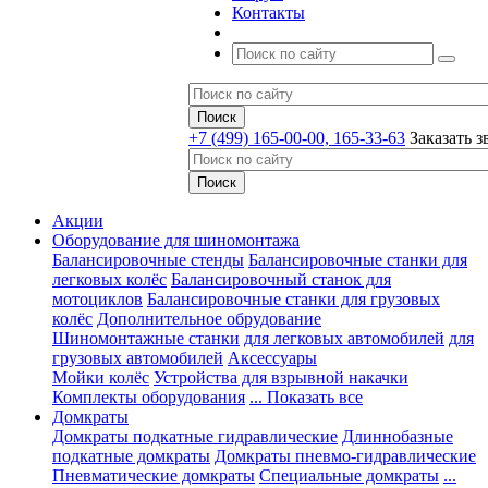
Контакты
+7 (499) 165-00-00, 165-33-63
Заказать з
Акции
Оборудование для шиномонтажа
Балансировочные стенды
Балансировочные станки для
легковых колёс
Балансировочный станок для
мотоциклов
Балансировочные станки для грузовых
колёс
Дополнительное обрудование
Шиномонтажные станки
для легковых автомобилей
для
грузовых автомобилей
Аксессуары
Мойки колёс
Устройства для взрывной накачки
Комплекты оборудования
... Показать все
Домкраты
Домкраты подкатные гидравлические
Длиннобазные
подкатные домкраты
Домкраты пневмо-гидравлические
Пневматические домкраты
Специальные домкраты
...