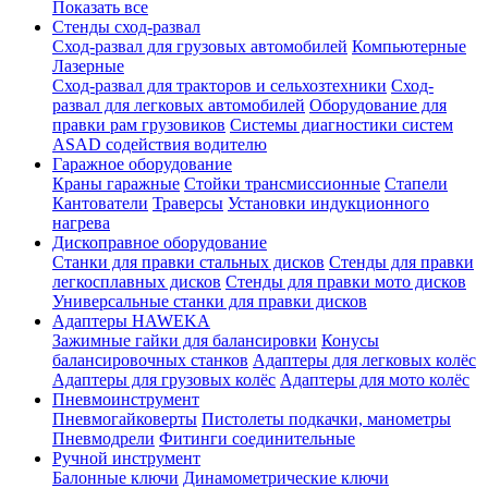
Показать все
Стенды сход-развал
Сход-развал для грузовых автомобилей
Компьютерные
Лазерные
Сход-развал для тракторов и сельхозтехники
Сход-
развал для легковых автомобилей
Оборудование для
правки рам грузовиков
Системы диагностики систем
ASAD содействия водителю
Гаражное оборудование
Краны гаражные
Стойки трансмиссионные
Стапели
Кантователи
Траверсы
Установки индукционного
нагрева
Дископравное оборудование
Станки для правки стальных дисков
Стенды для правки
легкосплавных дисков
Стенды для правки мото дисков
Универсальные станки для правки дисков
Адаптеры HAWEKA
Зажимные гайки для балансировки
Конусы
балансировочных станков
Адаптеры для легковых колёс
Адаптеры для грузовых колёс
Адаптеры для мото колёс
Пневмоинструмент
Пневмогайковерты
Пистолеты подкачки, манометры
Пневмодрели
Фитинги соединительные
Ручной инструмент
Балонные ключи
Динамометрические ключи