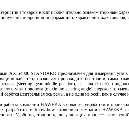
ктеристики товаров носят исключительно ознакомительный хара
 получения подробной информации о характеристиках товаров, и
ми AXIS4000 STANDARD предназначен для измерения углов вс
овационный стенд позволяет производить быстрое и, самое гла
 колеса (steering gear middle position), развала (caster), про
льного угла поворота (maximum steering angle), перекоса и смеще
 берётся центральная ось рамы, а не одна из осей, как в случае
 работы компании HAWEKA в области разработки и производст
нных разработок и know-how позволило компании HAWEKA в
спорта. Удобство, точность, визуализация процесса измере