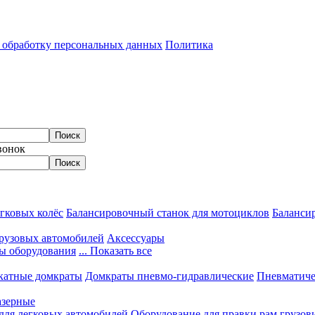
а обработку персональных данных
Политика
вонок
гковых колёс
Балансировочный станок для мотоциклов
Балансир
грузовых автомобилей
Аксессуары
ы оборудования
... Показать все
катные домкраты
Домкраты пневмо-гидравлические
Пневматиче
азерные
 для легковых автомобилей
Оборудование для правки рам грузов