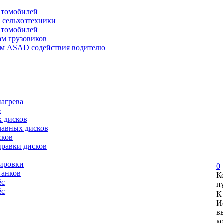
автомобилей
и сельхозтехники
автомобилей
ам грузовиков
ем ASAD содействия водителю
нагрева
е
х дисков
лавных дисков
сков
правки дисков
сировки
0
танков
К
ёс
п
ёс
К
И
в
к