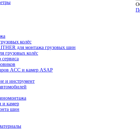
метры
О
П
ажа
рузовых колёс
ITHER для монтажа грузовых шин
я грузовых колёс
 сервиса
зовиков
даров ACC и камер ASAP
ие и инструмент
автомобилей
шиномонтажа
 и камер
онта шин
материалы