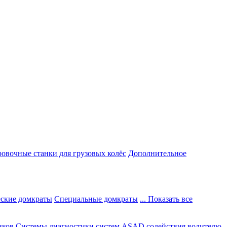
овочные станки для грузовых колёс
Дополнительное
ские домкраты
Специальные домкраты
... Показать все
иков
Системы диагностики систем ASAD содействия водителю