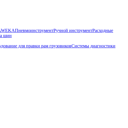
HAWEKA
Пневмоинструмент
Ручной инструмент
Расходные
ра шин
дование для правки рам грузовиков
Системы диагностики