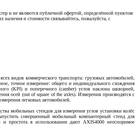
ктер и не являются публичной офертой, определённой пунктом
х наличия и стоимости связывайтесь, пожалуйста, с
ех видов коммерческого транспорта: грузовых автомобилей,
вное, точное измерение: общего и индивидуального схождения
дольного (KPI) и поперечного (camber) углов наклона шкворней,
ния осей (out of square of the axles). Измерения производятся с
 измерения легковых автомобилей.
ва мобильных стендов для измерения углов установки колёс
ыпустить совершенный мобильный компьютерный стенд для
ний и простота в использовании дают AXIS4000 неоспоримое