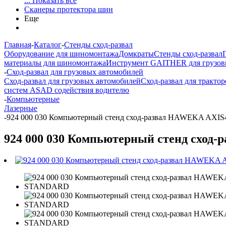
... Показать все
Сканеры протектора шин
Еще
Главная
-
Каталог
-
Стенды сход-развал
Оборудование для шиномонтажа
Домкраты
Стенды сход-развал
материалы для шиномонтажа
Инструмент GAITHER для грузов
-
Сход-развал для грузовых автомобилей
Сход-развал для грузовых автомобилей
Сход-развал для трактор
систем ASAD содействия водителю
-
Компьютерные
Лазерные
-
924 000 030 Компьютерный стенд сход-развал HAWEKA AX
924 000 030 Компьютерный стенд схо