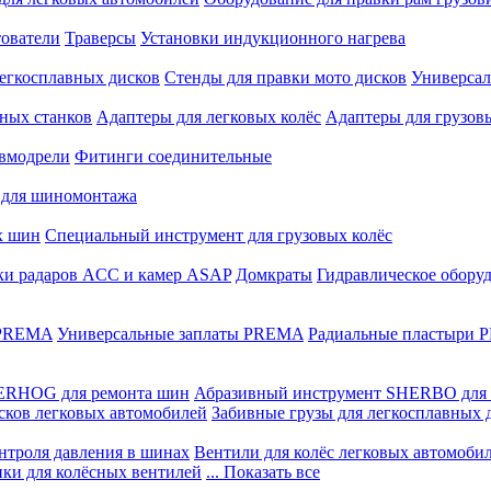
ователи
Траверсы
Установки индукционного нагрева
егкосплавных дисков
Стенды для правки мото дисков
Универсал
ных станков
Адаптеры для легковых колёс
Адаптеры для грузов
вмодрели
Фитинги соединительные
 для шиномонтажа
х шин
Специальный инструмент для грузовых колёс
ки радаров ACC и камер ASAP
Домкраты
Гидравлическое обору
 PREMA
Универсальные заплаты PREMA
Радиальные пластыри
ERHOG для ремонта шин
Абразивный инструмент SHERBO для 
сков легковых автомобилей
Забивные грузы для легкосплавных 
нтроля давления в шинах
Вентили для колёс легковых автомоби
ики для колёсных вентилей
... Показать все