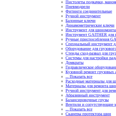
Пистолеты подкачки, мано
Пневмодрели
Фитинги соединительные
Ручной инструмент
Балонные ключи
Динамометрические ключи
Инструмент для шиномонт
Инструмент GAITHER для г
Ручные приспособления GA
Специальный инструмент дл
Оборудование для грузового
Стенды сход-развал для гру
Системы для настройки ра
Домкраты
Гидравлическое оборудован
Кузовной ремонт грузовых 
... Показать все
Расходные материалы для 
Материалы для ремонта шин
Ручной инструмент для рем
Абразивный инструмент
Балансировочные грузы
Вентили и сопутствующие 
... Показать все
Сканеры протектора шин