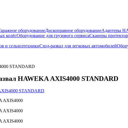
Гаражное оборудование
Дископравное оборудование
Адаптеры 
ых колёс
Оборудование для грузового сервиса
Сканеры протекто
ов и сельхозтехники
Сход-развал для легковых автомобилей
Обору
IS4000 STANDARD
д-развал HAWEKA AXIS4000 STANDARD