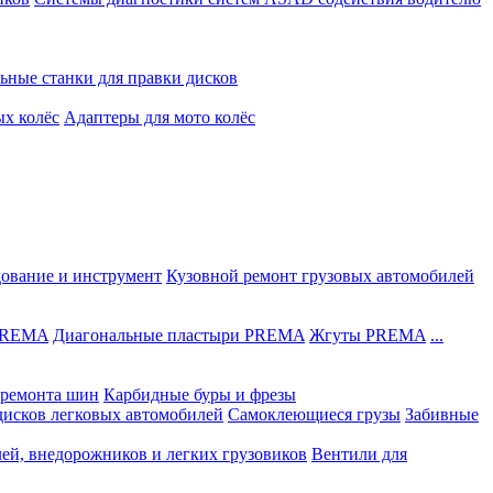
ьные станки для правки дисков
ых колёс
Адаптеры для мото колёс
дование и инструмент
Кузовной ремонт грузовых автомобилей
 PREMA
Диагональные пластыри PREMA
Жгуты PREMA
...
ремонта шин
Карбидные буры и фрезы
дисков легковых автомобилей
Самоклеющиеся грузы
Забивные
лей, внедорожников и легких грузовиков
Вентили для