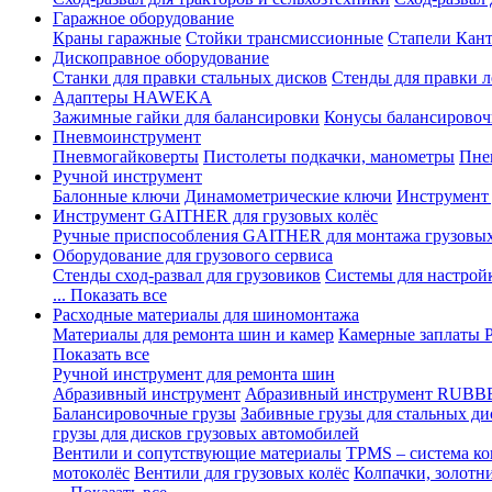
Гаражное оборудование
Краны гаражные
Стойки трансмиссионные
Стапели Кант
Дископравное оборудование
Станки для правки стальных дисков
Стенды для правки л
Адаптеры HAWEKA
Зажимные гайки для балансировки
Конусы балансировоч
Пневмоинструмент
Пневмогайковерты
Пистолеты подкачки, манометры
Пне
Ручной инструмент
Балонные ключи
Динамометрические ключи
Инструмент
Инструмент GAITHER для грузовых колёс
Ручные приспособления GAITHER для монтажа грузовы
Оборудование для грузового сервиса
Стенды сход-развал для грузовиков
Системы для настрой
... Показать все
Расходные материалы для шиномонтажа
Материалы для ремонта шин и камер
Камерные заплаты
Показать все
Ручной инструмент для ремонта шин
Абразивный инструмент
Абразивный инструмент RUBB
Балансировочные грузы
Забивные грузы для стальных ди
грузы для дисков грузовых автомобилей
Вентили и сопутствующие материалы
TPMS – система ко
мотоколёс
Вентили для грузовых колёс
Колпачки, золотн