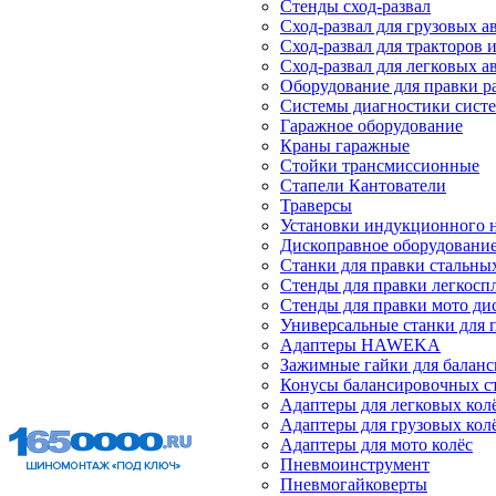
Стенды сход-развал
Сход-развал для грузовых 
Сход-развал для тракторов 
Сход-развал для легковых 
Оборудование для правки р
Системы диагностики сист
Гаражное оборудование
Краны гаражные
Стойки трансмиссионные
Стапели Кантователи
Траверсы
Установки индукционного 
Дископравное оборудовани
Станки для правки стальны
Стенды для правки легкосп
Стенды для правки мото ди
Универсальные станки для 
Адаптеры HAWEKA
Зажимные гайки для балан
Конусы балансировочных с
Адаптеры для легковых кол
Адаптеры для грузовых кол
Адаптеры для мото колёс
Пневмоинструмент
Пневмогайковерты