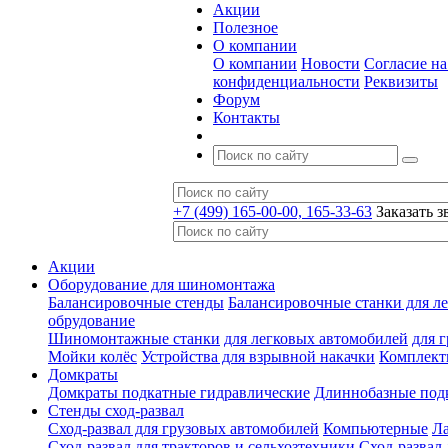
Акции
Полезное
О компании
О компании
Новости
Согласие н
конфиденциальности
Реквизиты
Форум
Контакты
+7 (499) 165-00-00, 165-33-63
Заказать з
Акции
Оборудование для шиномонтажа
Балансировочные стенды
Балансировочные станки для ле
обрудование
Шиномонтажные станки
для легковых автомобилей
для 
Мойки колёс
Устройства для взрывной накачки
Комплект
Домкраты
Домкраты подкатные гидравлические
Длиннобазные под
Стенды сход-развал
Сход-развал для грузовых автомобилей
Компьютерные
Л
Сход-развал для тракторов и сельхозтехники
Сход-развал