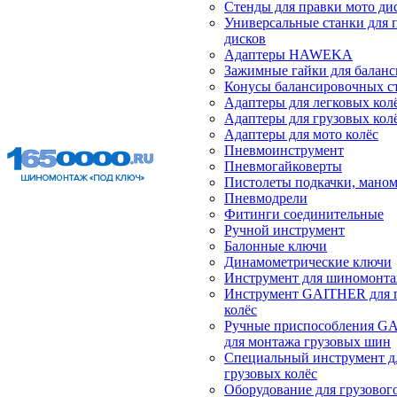
Стенды для правки мото ди
Универсальные станки для 
дисков
Адаптеры HAWEKA
Зажимные гайки для балан
Конусы балансировочных с
Адаптеры для легковых кол
Адаптеры для грузовых кол
Адаптеры для мото колёс
Пневмоинструмент
Пневмогайковерты
Пистолеты подкачки, мано
Пневмодрели
Фитинги соединительные
Ручной инструмент
Балонные ключи
Динамометрические ключи
Инструмент для шиномонт
Инструмент GAITHER для 
колёс
Ручные приспособления G
для монтажа грузовых шин
Специальный инструмент д
грузовых колёс
Оборудование для грузового