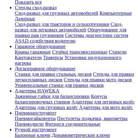
Показать все
Стенды сход-развал
Сход-развал для грузовых автомобилей
Компьютерные
Лазерные
Сход-развал для тракторов и сельхозтехники
Сход-
развал для легковых автомобилей
Оборудование для
правки рам грузовиков
Системы диагностики систем
ASAD содействия водителю
Гаражное оборудование
Краны гаражные
Стойки трансмиссионные
Стапели
Кантователи
Траверсы
Установки индукционного
нагрева
Дископравное оборудование
Станки для правки стальных дисков
Стенды для правки
легкосплавных дисков
Стенды для правки мото дисков
Универсальные станки для правки дисков
Адаптеры HAWEKA
Зажимные гайки для балансировки
Конусы
балансировочных станков
Адаптеры для легковых колёс
Адаптеры для грузовых колёс
Адаптеры для мото колёс
Пневмоинструмент
Пневмогайковерты
Пистолеты подкачки, манометры
Пневмодрели
Фитинги соединительные
Ручной инструмент
Балонные ключи
Динамометрические ключи