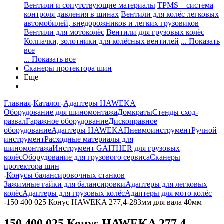
Вентили и сопутствующие материалы
TPMS – система
контроля давления в шинах
Вентили для колёс легковых
автомобилей, внедорожников и легких грузовиков
Вентили для мотоколёс
Вентили для грузовых колёс
Колпачки, золотники для колёсных вентилей
... Показать
все
... Показать все
Сканеры протектора шин
Еще
Главная
-
Каталог
-
Адаптеры HAWEKA
Оборудование для шиномонтажа
Домкраты
Стенды сход-
развал
Гаражное оборудование
Дископравное
оборудование
Адаптеры HAWEKA
Пневмоинструмент
Ручной
инструмент
Расходные материалы для
шиномонтажа
Инструмент GAITHER для грузовых
колёс
Оборудование для грузового сервиса
Сканеры
протектора шин
-
Конусы балансировочных станков
Зажимные гайки для балансировки
Адаптеры для легковых
колёс
Адаптеры для грузовых колёс
Адаптеры для мото колёс
-
150 400 025 Конус HAWEKA 277,4-283мм для вала 40мм
150 400 025 Конус HAWEKA 277,4-