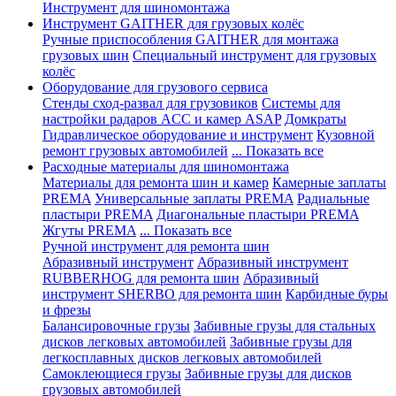
Инструмент для шиномонтажа
Инструмент GAITHER для грузовых колёс
Ручные приспособления GAITHER для монтажа
грузовых шин
Специальный инструмент для грузовых
колёс
Оборудование для грузового сервиса
Стенды сход-развал для грузовиков
Системы для
настройки радаров ACC и камер ASAP
Домкраты
Гидравлическое оборудование и инструмент
Кузовной
ремонт грузовых автомобилей
... Показать все
Расходные материалы для шиномонтажа
Материалы для ремонта шин и камер
Камерные заплаты
PREMA
Универсальные заплаты PREMA
Радиальные
пластыри PREMA
Диагональные пластыри PREMA
Жгуты PREMA
... Показать все
Ручной инструмент для ремонта шин
Абразивный инструмент
Абразивный инструмент
RUBBERHOG для ремонта шин
Абразивный
инструмент SHERBO для ремонта шин
Карбидные буры
и фрезы
Балансировочные грузы
Забивные грузы для стальных
дисков легковых автомобилей
Забивные грузы для
легкосплавных дисков легковых автомобилей
Самоклеющиеся грузы
Забивные грузы для дисков
грузовых автомобилей