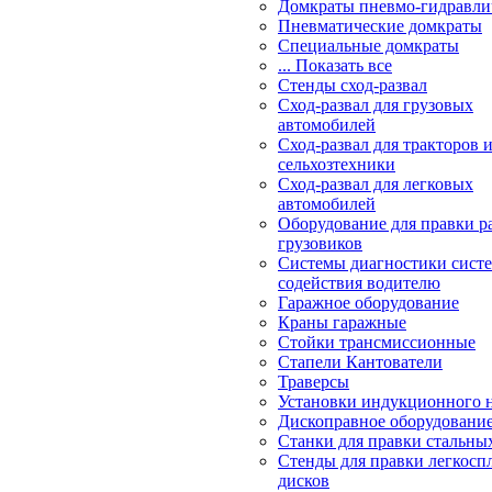
Домкраты пневмо-гидравли
Пневматические домкраты
Специальные домкраты
... Показать все
Стенды сход-развал
Сход-развал для грузовых
автомобилей
Сход-развал для тракторов 
сельхозтехники
Сход-развал для легковых
автомобилей
Оборудование для правки р
грузовиков
Системы диагностики сис
содействия водителю
Гаражное оборудование
Краны гаражные
Стойки трансмиссионные
Стапели Кантователи
Траверсы
Установки индукционного 
Дископравное оборудовани
Станки для правки стальны
Стенды для правки легкосп
дисков