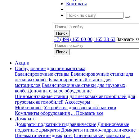
Контакты
+7 (499) 165-00-00, 165-33-63
Заказать з
Акции
Оборудование для шиномонтажа
Балансировочные стенды
Балансировочные станки для
легковых колёс
Балансировочный станок для
мотоциклов
Балансировочные станки для грузовых
колёс
Дополнительное обрудование
Шиномонтажные станки
для легковых автомобилей
для
грузовых автомобилей
Аксессуары
Мойки колёс
Устройства для взрывной накачки
Комплекты оборудования
... Показать все
Домкраты
Домкраты подкатные гидравлические
Длиннобазные
подкатные домкраты
Домкраты пневмо-гидравлические
Пневматические домкраты
Специальные домкраты
...