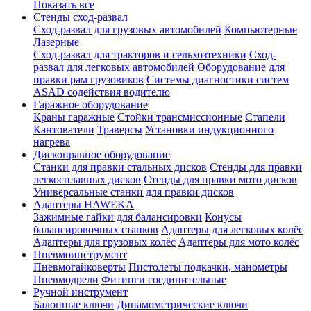
Показать все
Стенды сход-развал
Сход-развал для грузовых автомобилей
Компьютерные
Лазерные
Сход-развал для тракторов и сельхозтехники
Сход-
развал для легковых автомобилей
Оборудование для
правки рам грузовиков
Системы диагностики систем
ASAD содействия водителю
Гаражное оборудование
Краны гаражные
Стойки трансмиссионные
Стапели
Кантователи
Траверсы
Установки индукционного
нагрева
Дископравное оборудование
Станки для правки стальных дисков
Стенды для правки
легкосплавных дисков
Стенды для правки мото дисков
Универсальные станки для правки дисков
Адаптеры HAWEKA
Зажимные гайки для балансировки
Конусы
балансировочных станков
Адаптеры для легковых колёс
Адаптеры для грузовых колёс
Адаптеры для мото колёс
Пневмоинструмент
Пневмогайковерты
Пистолеты подкачки, манометры
Пневмодрели
Фитинги соединительные
Ручной инструмент
Балонные ключи
Динамометрические ключи