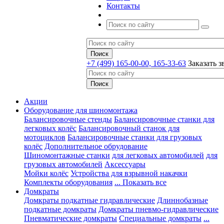
Контакты
+7 (499) 165-00-00, 165-33-63
Заказать з
Акции
Оборудование для шиномонтажа
Балансировочные стенды
Балансировочные станки для
легковых колёс
Балансировочный станок для
мотоциклов
Балансировочные станки для грузовых
колёс
Дополнительное обрудование
Шиномонтажные станки
для легковых автомобилей
для
грузовых автомобилей
Аксессуары
Мойки колёс
Устройства для взрывной накачки
Комплекты оборудования
... Показать все
Домкраты
Домкраты подкатные гидравлические
Длиннобазные
подкатные домкраты
Домкраты пневмо-гидравлические
Пневматические домкраты
Специальные домкраты
...