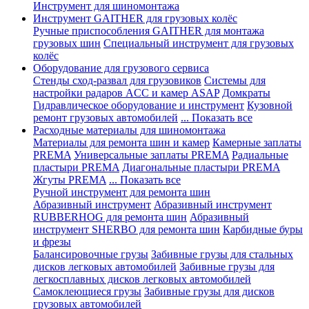
Инструмент для шиномонтажа
Инструмент GAITHER для грузовых колёс
Ручные приспособления GAITHER для монтажа
грузовых шин
Специальный инструмент для грузовых
колёс
Оборудование для грузового сервиса
Стенды сход-развал для грузовиков
Системы для
настройки радаров ACC и камер ASAP
Домкраты
Гидравлическое оборудование и инструмент
Кузовной
ремонт грузовых автомобилей
... Показать все
Расходные материалы для шиномонтажа
Материалы для ремонта шин и камер
Камерные заплаты
PREMA
Универсальные заплаты PREMA
Радиальные
пластыри PREMA
Диагональные пластыри PREMA
Жгуты PREMA
... Показать все
Ручной инструмент для ремонта шин
Абразивный инструмент
Абразивный инструмент
RUBBERHOG для ремонта шин
Абразивный
инструмент SHERBO для ремонта шин
Карбидные буры
и фрезы
Балансировочные грузы
Забивные грузы для стальных
дисков легковых автомобилей
Забивные грузы для
легкосплавных дисков легковых автомобилей
Самоклеющиеся грузы
Забивные грузы для дисков
грузовых автомобилей