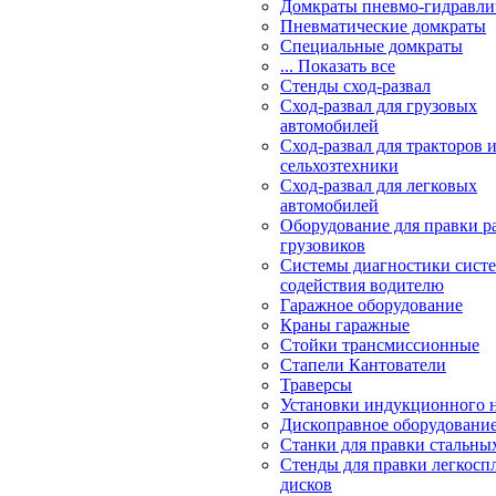
Домкраты пневмо-гидравли
Пневматические домкраты
Специальные домкраты
... Показать все
Стенды сход-развал
Сход-развал для грузовых
автомобилей
Сход-развал для тракторов 
сельхозтехники
Сход-развал для легковых
автомобилей
Оборудование для правки р
грузовиков
Системы диагностики сис
содействия водителю
Гаражное оборудование
Краны гаражные
Стойки трансмиссионные
Стапели Кантователи
Траверсы
Установки индукционного 
Дископравное оборудовани
Станки для правки стальны
Стенды для правки легкосп
дисков