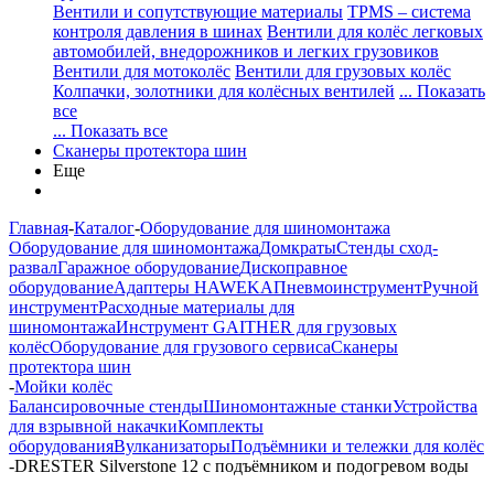
Вентили и сопутствующие материалы
TPMS – система
контроля давления в шинах
Вентили для колёс легковых
автомобилей, внедорожников и легких грузовиков
Вентили для мотоколёс
Вентили для грузовых колёс
Колпачки, золотники для колёсных вентилей
... Показать
все
... Показать все
Сканеры протектора шин
Еще
Главная
-
Каталог
-
Оборудование для шиномонтажа
Оборудование для шиномонтажа
Домкраты
Стенды сход-
развал
Гаражное оборудование
Дископравное
оборудование
Адаптеры HAWEKA
Пневмоинструмент
Ручной
инструмент
Расходные материалы для
шиномонтажа
Инструмент GAITHER для грузовых
колёс
Оборудование для грузового сервиса
Сканеры
протектора шин
-
Мойки колёс
Балансировочные стенды
Шиномонтажные станки
Устройства
для взрывной накачки
Комплекты
оборудования
Вулканизаторы
Подъёмники и тележки для колёс
-
DRESTER Silverstone 12 с подъёмником и подогревом воды