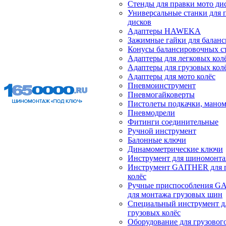
Стенды для правки мото ди
Универсальные станки для 
дисков
Адаптеры HAWEKA
Зажимные гайки для балан
Конусы балансировочных с
Адаптеры для легковых кол
Адаптеры для грузовых кол
Адаптеры для мото колёс
Пневмоинструмент
Пневмогайковерты
Пистолеты подкачки, мано
Пневмодрели
Фитинги соединительные
Ручной инструмент
Балонные ключи
Динамометрические ключи
Инструмент для шиномонт
Инструмент GAITHER для 
колёс
Ручные приспособления G
для монтажа грузовых шин
Специальный инструмент д
грузовых колёс
Оборудование для грузового