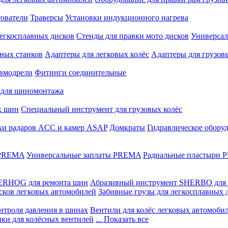
ователи
Траверсы
Установки индукционного нагрева
егкосплавных дисков
Стенды для правки мото дисков
Универсал
ных станков
Адаптеры для легковых колёс
Адаптеры для грузов
вмодрели
Фитинги соединительные
 для шиномонтажа
х шин
Специальный инструмент для грузовых колёс
ки радаров ACC и камер ASAP
Домкраты
Гидравлическое обору
 PREMA
Универсальные заплаты PREMA
Радиальные пластыри
ERHOG для ремонта шин
Абразивный инструмент SHERBO для 
сков легковых автомобилей
Забивные грузы для легкосплавных 
нтроля давления в шинах
Вентили для колёс легковых автомоби
ики для колёсных вентилей
... Показать все