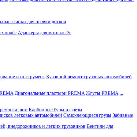
ьные станки для правки дисков
ых колёс
Адаптеры для мото колёс
дование и инструмент
Кузовной ремонт грузовых автомобилей
 PREMA
Диагональные пластыри PREMA
Жгуты PREMA
...
ремонта шин
Карбидные буры и фрезы
дисков легковых автомобилей
Самоклеющиеся грузы
Забивные
лей, внедорожников и легких грузовиков
Вентили для