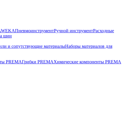
HAWEKA
Пневмоинструмент
Ручной инструмент
Расходные
ра шин
или и сопутствующие материалы
Наборы материалов для
ты PREMA
Грибки PREMA
Химические компоненты PREMA