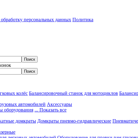
а обработку персональных данных
Политика
вонок
гковых колёс
Балансировочный станок для мотоциклов
Балансир
грузовых автомобилей
Аксессуары
ы оборудования
... Показать все
катные домкраты
Домкраты пневмо-гидравлические
Пневматиче
азерные
 для легковых автомобилей
Оборудование для правки рам грузов