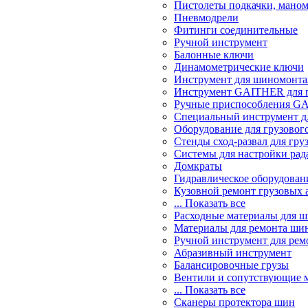
Пистолеты подкачки, мано
Пневмодрели
Фитинги соединительные
Ручной инструмент
Балонные ключи
Динамометрические ключи
Инструмент для шиномонт
Инструмент GAITHER для г
Ручные приспособления GA
Специальный инструмент дл
Оборудование для грузового
Стенды сход-развал для гру
Системы для настройки ра
Домкраты
Гидравлическое оборудован
Кузовной ремонт грузовых 
... Показать все
Расходные материалы для 
Материалы для ремонта шин
Ручной инструмент для рем
Абразивный инструмент
Балансировочные грузы
Вентили и сопутствующие 
... Показать все
Сканеры протектора шин