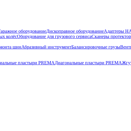
Гаражное оборудование
Дископравное оборудование
Адаптеры 
ых колёс
Оборудование для грузового сервиса
Сканеры протекто
емонта шин
Абразивный инструмент
Балансировочные грузы
Вент
диальные пластыри PREMA
Диагональные пластыри PREMA
Жгу