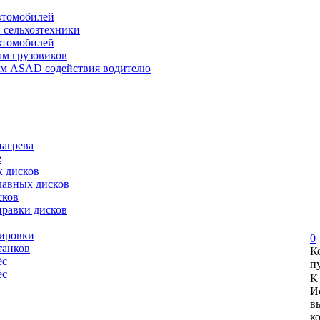
автомобилей
и сельхозтехники
автомобилей
ам грузовиков
ем ASAD содействия водителю
нагрева
е
х дисков
лавных дисков
сков
правки дисков
сировки
0
танков
К
ёс
п
ёс
К
И
в
к