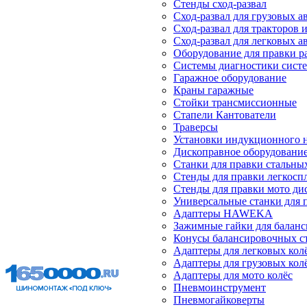
Стенды сход-развал
Сход-развал для грузовых 
Сход-развал для тракторов 
Сход-развал для легковых 
Оборудование для правки р
Системы диагностики сист
Гаражное оборудование
Краны гаражные
Стойки трансмиссионные
Стапели Кантователи
Траверсы
Установки индукционного 
Дископравное оборудовани
Станки для правки стальны
Стенды для правки легкосп
Стенды для правки мото ди
Универсальные станки для 
Адаптеры HAWEKA
Зажимные гайки для балан
Конусы балансировочных с
Адаптеры для легковых кол
Адаптеры для грузовых кол
Адаптеры для мото колёс
Пневмоинструмент
Пневмогайковерты