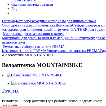
... Показать все
Сканеры протектора шин
Еще
Главная
-
Каталог
-
Расходные материалы для шиномонтажа
Оборудование для шиномонтажа
Домкраты
Стенды сход-развал
материалы для шиномонтажа
Инструмент GAITHER для грузов
-
Материалы для ремонта шин и камер
Материалы для ремонта шин и камер
Ручной инструмент для р
шиномонтажа
-
Ремонтные наборы (аптечки) PREMA
Камерные заплаты PREMA
Универсальные заплаты PREMA
Ра
-
Велоаптечка MOUNTAINBIKE
Велоаптечка MOUNTAINBIKE
Ремонтный набор (аптечка) для ремонта велосипедных камер.