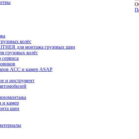
метры
О
П
ажа
рузовых колёс
ITHER для монтажа грузовых шин
я грузовых колёс
 сервиса
зовиков
даров ACC и камер ASAP
ие и инструмент
автомобилей
шиномонтажа
 и камер
онта шин
материалы