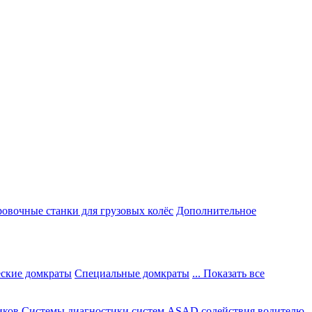
овочные станки для грузовых колёс
Дополнительное
ские домкраты
Специальные домкраты
... Показать все
иков
Системы диагностики систем ASAD содействия водителю