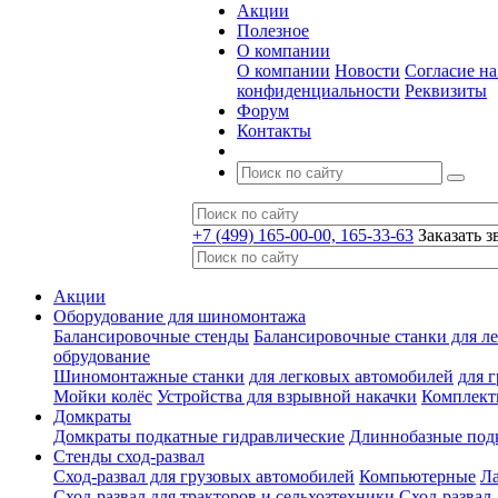
Акции
Полезное
О компании
О компании
Новости
Согласие н
конфиденциальности
Реквизиты
Форум
Контакты
+7 (499) 165-00-00, 165-33-63
Заказать з
Акции
Оборудование для шиномонтажа
Балансировочные стенды
Балансировочные станки для ле
обрудование
Шиномонтажные станки
для легковых автомобилей
для 
Мойки колёс
Устройства для взрывной накачки
Комплект
Домкраты
Домкраты подкатные гидравлические
Длиннобазные под
Стенды сход-развал
Сход-развал для грузовых автомобилей
Компьютерные
Л
Сход-развал для тракторов и сельхозтехники
Сход-развал