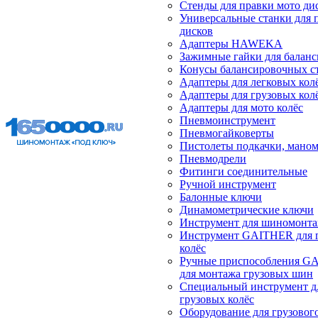
Стенды для правки мото ди
Универсальные станки для 
дисков
Адаптеры HAWEKA
Зажимные гайки для балан
Конусы балансировочных с
Адаптеры для легковых кол
Адаптеры для грузовых кол
Адаптеры для мото колёс
Пневмоинструмент
Пневмогайковерты
Пистолеты подкачки, мано
Пневмодрели
Фитинги соединительные
Ручной инструмент
Балонные ключи
Динамометрические ключи
Инструмент для шиномонт
Инструмент GAITHER для 
колёс
Ручные приспособления G
для монтажа грузовых шин
Специальный инструмент д
грузовых колёс
Оборудование для грузового