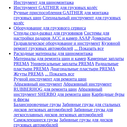
Инструмент для шиномонтажа
Инструмент GAITHER для грузовых колёс
Ручные приспособления GAITHER для монтажа
грузовых шин
Специальный инструмент для грузовых
колёс
Оборудование для грузового сервиса
Стенды сход-развал для грузовиков
Системы для
настройки радаров ACC и камер ASAP
Домкраты
Гидравлическое оборудование и инструмент
Кузовной
ремонт грузовых автомобилей
... Показать все
Расходные материалы для шиномонтажа
Материалы для ремонта шин и камер
Камерные заплаты
PREMA
Универсальные заплаты PREMA
Радиальные
пластыри PREMA
Диагональные пластыри PREMA
Жгуты PREMA
... Показать все
Ручной инструмент для ремонта шин
Абразивный инструмент
Абразивный инструмент
RUBBERHOG для ремонта шин
Абразивный
инструмент SHERBO для ремонта шин
Карбидные буры
и фрезы
Балансировочные грузы
Забивные грузы для стальных
дисков легковых автомобилей
Забивные грузы для
легкосплавных дисков легковых автомобилей
Самоклеющиеся грузы
Забивные грузы для дисков
грузовых автомобилей