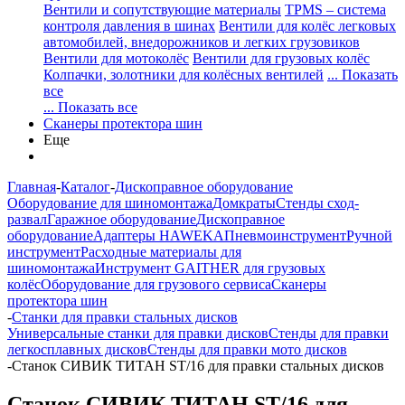
Вентили и сопутствующие материалы
TPMS – система
контроля давления в шинах
Вентили для колёс легковых
автомобилей, внедорожников и легких грузовиков
Вентили для мотоколёс
Вентили для грузовых колёс
Колпачки, золотники для колёсных вентилей
... Показать
все
... Показать все
Сканеры протектора шин
Еще
Главная
-
Каталог
-
Дископравное оборудование
Оборудование для шиномонтажа
Домкраты
Стенды сход-
развал
Гаражное оборудование
Дископравное
оборудование
Адаптеры HAWEKA
Пневмоинструмент
Ручной
инструмент
Расходные материалы для
шиномонтажа
Инструмент GAITHER для грузовых
колёс
Оборудование для грузового сервиса
Сканеры
протектора шин
-
Станки для правки стальных дисков
Универсальные станки для правки дисков
Стенды для правки
легкосплавных дисков
Стенды для правки мото дисков
-
Станок СИВИК ТИТАН ST/16 для правки стальных дисков
Станок СИВИК ТИТАН ST/16 для