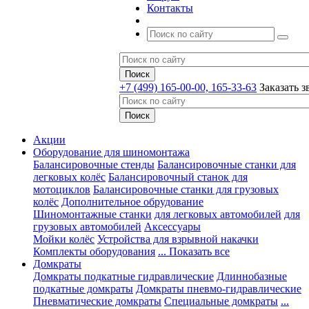
Контакты
+7 (499) 165-00-00, 165-33-63
Заказать з
Акции
Оборудование для шиномонтажа
Балансировочные стенды
Балансировочные станки для
легковых колёс
Балансировочный станок для
мотоциклов
Балансировочные станки для грузовых
колёс
Дополнительное обрудование
Шиномонтажные станки
для легковых автомобилей
для
грузовых автомобилей
Аксессуары
Мойки колёс
Устройства для взрывной накачки
Комплекты оборудования
... Показать все
Домкраты
Домкраты подкатные гидравлические
Длиннобазные
подкатные домкраты
Домкраты пневмо-гидравлические
Пневматические домкраты
Специальные домкраты
...