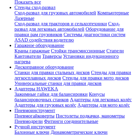
Показать все
Стенды сход-развал
Сход-развал для грузовых автомобилей
Компьютерные
Лазерные
Сход-развал для тракторов и сельхозтехники
Сход-
развал для легковых автомобилей
Оборудование для
правки рам грузовиков
Системы диагностики систем
ASAD содействия водителю
Гаражное оборудование
Краны гаражные
Стойки трансмиссионные
Стапели
Кантователи
Траверсы
Установки индукционного
нагрева
Дископравное оборудование
Станки для правки стальных дисков
Стенды для правки
легкосплавных дисков
Стенды для правки мото дисков
Универсальные станки для правки дисков
Адаптеры HAWEKA
Зажимные гайки для балансировки
Конусы
балансировочных станков
Адаптеры для легковых колёс
Адаптеры для грузовых колёс
Адаптеры для мото колёс
Пневмоинструмент
Пневмогайковерты
Пистолеты подкачки, манометры
Пневмодрели
Фитинги соединительные
Ручной инструмент
Балонные ключи
Динамометрические ключи