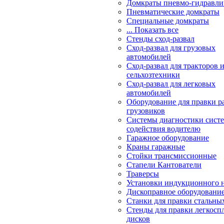
Домкраты пневмо-гидравли
Пневматические домкраты
Специальные домкраты
... Показать все
Стенды сход-развал
Сход-развал для грузовых
автомобилей
Сход-развал для тракторов 
сельхозтехники
Сход-развал для легковых
автомобилей
Оборудование для правки р
грузовиков
Системы диагностики сис
содействия водителю
Гаражное оборудование
Краны гаражные
Стойки трансмиссионные
Стапели Кантователи
Траверсы
Установки индукционного 
Дископравное оборудовани
Станки для правки стальны
Стенды для правки легкосп
дисков