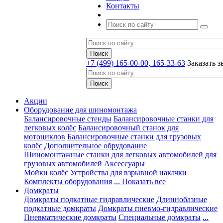
Контакты
+7 (499) 165-00-00, 165-33-63
Заказать з
Акции
Оборудование для шиномонтажа
Балансировочные стенды
Балансировочные станки для
легковых колёс
Балансировочный станок для
мотоциклов
Балансировочные станки для грузовых
колёс
Дополнительное обрудование
Шиномонтажные станки
для легковых автомобилей
для
грузовых автомобилей
Аксессуары
Мойки колёс
Устройства для взрывной накачки
Комплекты оборудования
... Показать все
Домкраты
Домкраты подкатные гидравлические
Длиннобазные
подкатные домкраты
Домкраты пневмо-гидравлические
Пневматические домкраты
Специальные домкраты
...