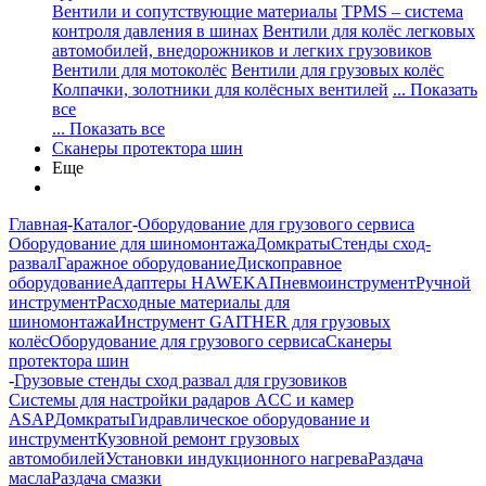
Вентили и сопутствующие материалы
TPMS – система
контроля давления в шинах
Вентили для колёс легковых
автомобилей, внедорожников и легких грузовиков
Вентили для мотоколёс
Вентили для грузовых колёс
Колпачки, золотники для колёсных вентилей
... Показать
все
... Показать все
Сканеры протектора шин
Еще
Главная
-
Каталог
-
Оборудование для грузового сервиса
Оборудование для шиномонтажа
Домкраты
Стенды сход-
развал
Гаражное оборудование
Дископравное
оборудование
Адаптеры HAWEKA
Пневмоинструмент
Ручной
инструмент
Расходные материалы для
шиномонтажа
Инструмент GAITHER для грузовых
колёс
Оборудование для грузового сервиса
Сканеры
протектора шин
-
Грузовые стенды сход развал для грузовиков
Системы для настройки радаров ACC и камер
ASAP
Домкраты
Гидравлическое оборудование и
инструмент
Кузовной ремонт грузовых
автомобилей
Установки индукционного нагрева
Раздача
масла
Раздача смазки