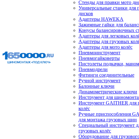
Стенды для правки мото ди
Универсальные станки для 
дисков
Адаптеры HAWEKA
Зажимные гайки для балан
Конусы балансировочных с
Адаптеры для легковых кол
Адаптеры для грузовых кол
Адаптеры для мото колёс
Пневмоинструмент
Пневмогайковерты
Пистолеты подкачки, мано
Пневмодрели
Фитинги соединительные
Ручной инструмент
Балонные ключи
Динамометрические ключи
Инструмент для шиномонт
Инструмент GAITHER для 
колёс
Ручные приспособления G
для монтажа грузовых шин
Специальный инструмент д
грузовых колёс
Оборудование для грузового