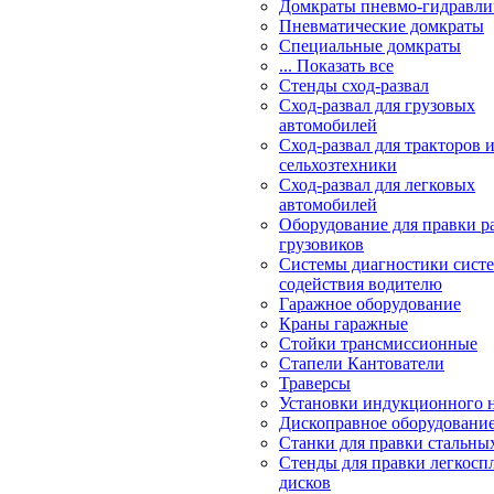
Домкраты пневмо-гидравли
Пневматические домкраты
Специальные домкраты
... Показать все
Стенды сход-развал
Сход-развал для грузовых
автомобилей
Сход-развал для тракторов 
сельхозтехники
Сход-развал для легковых
автомобилей
Оборудование для правки р
грузовиков
Системы диагностики сис
содействия водителю
Гаражное оборудование
Краны гаражные
Стойки трансмиссионные
Стапели Кантователи
Траверсы
Установки индукционного 
Дископравное оборудовани
Станки для правки стальны
Стенды для правки легкосп
дисков