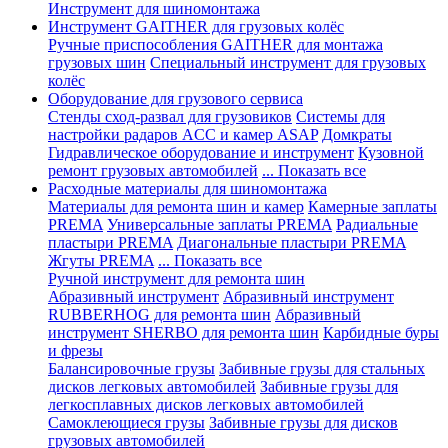
Инструмент для шиномонтажа
Инструмент GAITHER для грузовых колёс
Ручные приспособления GAITHER для монтажа
грузовых шин
Специальный инструмент для грузовых
колёс
Оборудование для грузового сервиса
Стенды сход-развал для грузовиков
Системы для
настройки радаров ACC и камер ASAP
Домкраты
Гидравлическое оборудование и инструмент
Кузовной
ремонт грузовых автомобилей
... Показать все
Расходные материалы для шиномонтажа
Материалы для ремонта шин и камер
Камерные заплаты
PREMA
Универсальные заплаты PREMA
Радиальные
пластыри PREMA
Диагональные пластыри PREMA
Жгуты PREMA
... Показать все
Ручной инструмент для ремонта шин
Абразивный инструмент
Абразивный инструмент
RUBBERHOG для ремонта шин
Абразивный
инструмент SHERBO для ремонта шин
Карбидные буры
и фрезы
Балансировочные грузы
Забивные грузы для стальных
дисков легковых автомобилей
Забивные грузы для
легкосплавных дисков легковых автомобилей
Самоклеющиеся грузы
Забивные грузы для дисков
грузовых автомобилей