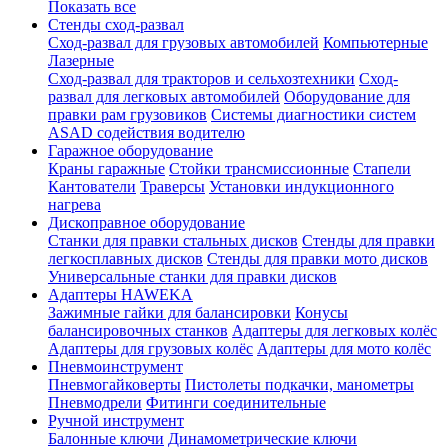
Показать все
Стенды сход-развал
Сход-развал для грузовых автомобилей
Компьютерные
Лазерные
Сход-развал для тракторов и сельхозтехники
Сход-
развал для легковых автомобилей
Оборудование для
правки рам грузовиков
Системы диагностики систем
ASAD содействия водителю
Гаражное оборудование
Краны гаражные
Стойки трансмиссионные
Стапели
Кантователи
Траверсы
Установки индукционного
нагрева
Дископравное оборудование
Станки для правки стальных дисков
Стенды для правки
легкосплавных дисков
Стенды для правки мото дисков
Универсальные станки для правки дисков
Адаптеры HAWEKA
Зажимные гайки для балансировки
Конусы
балансировочных станков
Адаптеры для легковых колёс
Адаптеры для грузовых колёс
Адаптеры для мото колёс
Пневмоинструмент
Пневмогайковерты
Пистолеты подкачки, манометры
Пневмодрели
Фитинги соединительные
Ручной инструмент
Балонные ключи
Динамометрические ключи