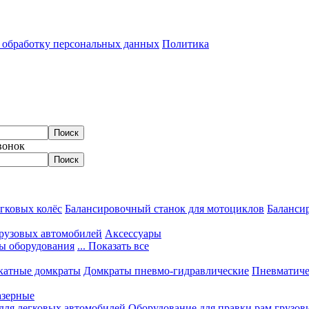
а обработку персональных данных
Политика
вонок
гковых колёс
Балансировочный станок для мотоциклов
Балансир
грузовых автомобилей
Аксессуары
ы оборудования
... Показать все
катные домкраты
Домкраты пневмо-гидравлические
Пневматиче
азерные
 для легковых автомобилей
Оборудование для правки рам грузов