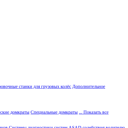
овочные станки для грузовых колёс
Дополнительное
ские домкраты
Специальные домкраты
... Показать все
иков
Системы диагностики систем ASAD содействия водителю