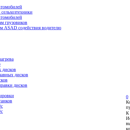
автомобилей
и сельхозтехники
автомобилей
ам грузовиков
ем ASAD содействия водителю
нагрева
е
х дисков
лавных дисков
сков
правки дисков
сировки
0
танков
К
ёс
п
ёс
К
И
в
к