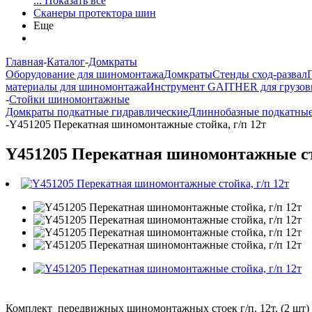
... Показать все
Сканеры протектора шин
Еще
Главная
-
Каталог
-
Домкраты
Оборудование для шиномонтажа
Домкраты
Стенды сход-развал
материалы для шиномонтажа
Инструмент GAITHER для грузов
-
Стойки шиномонтажные
Домкраты подкатные гидравлические
Длиннобазные подкатны
-
Y451205 Перекатная шиномонтажные стойка, г/п 12т
Y451205 Перекатная шиномонтажные сто
Комплект передвижных шиномонтажных стоек г/п. 12т. (2 шт)