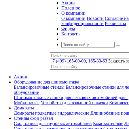
Акции
Полезное
О компании
О компании
Новости
Согласие н
конфиденциальности
Реквизиты
Форум
Контакты
+7 (499) 165-00-00, 165-33-63
Заказать з
Акции
Оборудование для шиномонтажа
Балансировочные стенды
Балансировочные станки для ле
обрудование
Шиномонтажные станки
для легковых автомобилей
для 
Мойки колёс
Устройства для взрывной накачки
Комплект
Домкраты
Домкраты подкатные гидравлические
Длиннобазные под
Стенды сход-развал
Сход-развал для грузовых автомобилей
Компьютерные
Л
Сход-развал для тракторов и сельхозтехники
Сход-развал