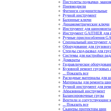
Пистолеты подкачки, мано
Пневмодрели
Фитинги соединительные
Ручной инструмент
Балонные ключи
Динамометрические ключи
Инструмент для шиномонт
Инструмент GAITHER для г
Ручные приспособления GA
Специальный инструмент дл
Оборудование для грузового
Стенды сход-развал для гру
Системы для настройки ра
Домкраты
Гидравлическое оборудован
Кузовной ремонт грузовых 
... Показать все
Расходные материалы для 
Материалы для ремонта шин
Ручной инструмент для рем
Абразивный инструмент
Балансировочные грузы
Вентили и сопутствующие 
... Показать все
Сканеры протектора шин