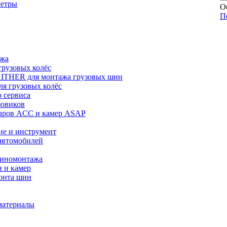
метры
О
П
ажа
рузовых колёс
ITHER для монтажа грузовых шин
я грузовых колёс
 сервиса
зовиков
даров ACC и камер ASAP
ие и инструмент
автомобилей
шиномонтажа
 и камер
онта шин
материалы