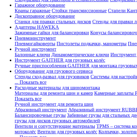
Гаражное оборудование
Краны гаражные
Стойки трансмиссионные
Стапели Кант
Дископравное оборудование
Станки для правки стальных дисков
Стенды для правки л
Адаптеры HAWEKA
Зажимные гайки для балансировки
Конусы балансировоч
Пневмоинструмент
Пневмогайковерты
Пистолеты подкачки, манометры
Пне
Ручной инструмент
Балонные ключи
Динамометрические ключи
Инструмент
Инструмент GAITHER для грузовых колёс
Ручные приспособления GAITHER для монтажа грузовы
Оборудование для грузового сервиса
Стенды сход-развал для грузовиков
Системы для настрой
... Показать все
Расходные материалы для шиномонтажа
Материалы для ремонта шин и камер
Камерные заплаты
Показать все
Ручной инструмент для ремонта шин
Абразивный инструмент
Абразивный инструмент RUBB
Балансировочные грузы
Забивные грузы для стальных ди
грузы для дисков грузовых автомобилей
Вентили и сопутствующие материалы
TPMS – система ко
мотоколёс
Вентили для грузовых колёс
Колпачки, золотн