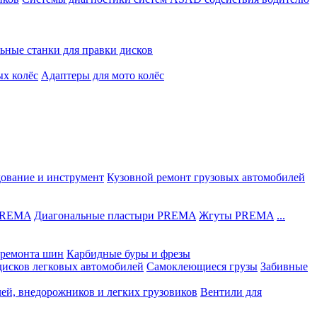
ьные станки для правки дисков
ых колёс
Адаптеры для мото колёс
дование и инструмент
Кузовной ремонт грузовых автомобилей
 PREMA
Диагональные пластыри PREMA
Жгуты PREMA
...
ремонта шин
Карбидные буры и фрезы
дисков легковых автомобилей
Самоклеющиеся грузы
Забивные
лей, внедорожников и легких грузовиков
Вентили для