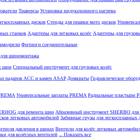
ователи
Траверсы
Установки индукционного нагрева
егкосплавных дисков
Стенды для правки мото дисков
Универсал
ных станков
Адаптеры для легковых колёс
Адаптеры для грузов
вмодрели
Фитинги соединительные
 для шиномонтажа
х шин
Специальный инструмент для грузовых колёс
ки радаров ACC и камер ASAP
Домкраты
Гидравлическое обору
 PREMA
Универсальные заплаты PREMA
Радиальные пластыри
ERHOG для ремонта шин
Абразивный инструмент SHERBO для 
сков легковых автомобилей
Забивные грузы для легкосплавных 
нтроля давления в шинах
Вентили для колёс легковых автомоби
ики для колёсных вентилей
... Показать все