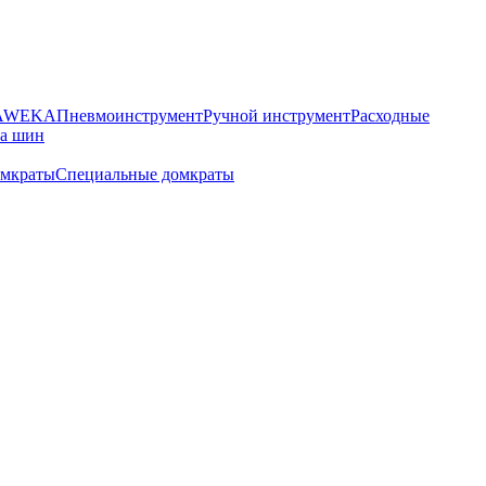
HAWEKA
Пневмоинструмент
Ручной инструмент
Расходные
ра шин
омкраты
Специальные домкраты