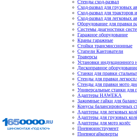
Стенды сход-развал
Сход-развал для грузовых 
Сход-развал для тракторов 
Сход-развал для легковых 
Оборудование для правки р
Системы диагностики сист
Гаражное оборудование
Краны гаражные
Стойки трансмиссионные
Стапели Кантователи
Траверсы
Установки индукционного 
Дископравное оборудовани
Станки для правки стальны
Стенды для правки легкосп
Стенды для правки мото ди
Универсальные станки для 
Адаптеры HAWEKA
Зажимные гайки для балан
Конусы балансировочных с
Адаптеры для легковых кол
Адаптеры для грузовых кол
Адаптеры для мото колёс
Пневмоинструмент
Пневмогайковерты