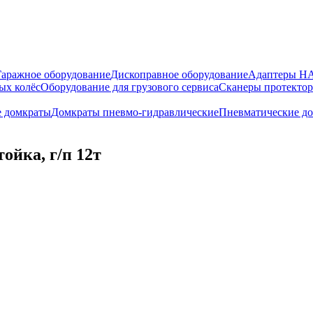
Гаражное оборудование
Дископравное оборудование
Адаптеры 
ых колёс
Оборудование для грузового сервиса
Сканеры протекто
е домкраты
Домкраты пневмо-гидравлические
Пневматические д
йка, г/п 12т