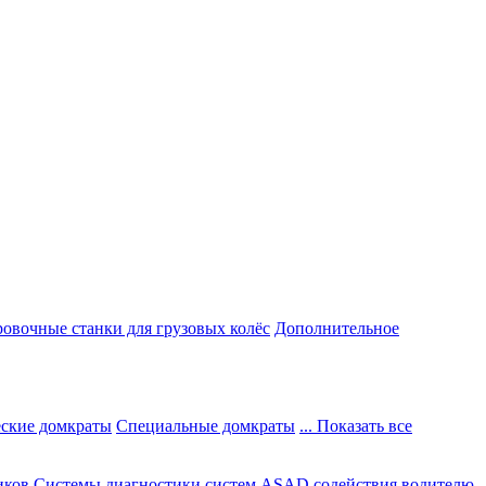
овочные станки для грузовых колёс
Дополнительное
ские домкраты
Специальные домкраты
... Показать все
иков
Системы диагностики систем ASAD содействия водителю