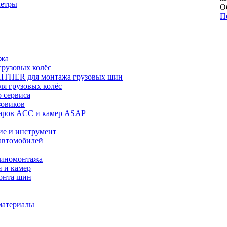
метры
О
П
ажа
рузовых колёс
ITHER для монтажа грузовых шин
я грузовых колёс
 сервиса
зовиков
даров ACC и камер ASAP
ие и инструмент
автомобилей
шиномонтажа
 и камер
онта шин
материалы