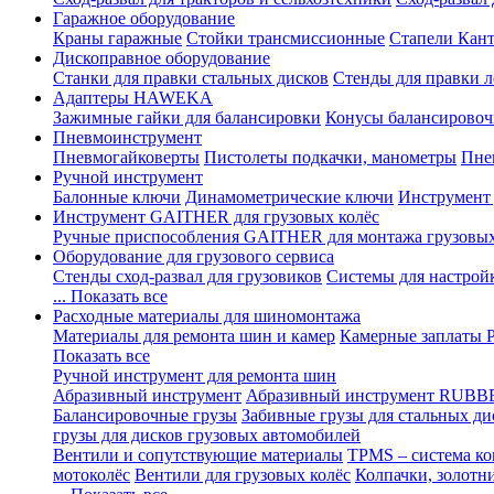
Гаражное оборудование
Краны гаражные
Стойки трансмиссионные
Стапели Кант
Дископравное оборудование
Станки для правки стальных дисков
Стенды для правки л
Адаптеры HAWEKA
Зажимные гайки для балансировки
Конусы балансировоч
Пневмоинструмент
Пневмогайковерты
Пистолеты подкачки, манометры
Пне
Ручной инструмент
Балонные ключи
Динамометрические ключи
Инструмент
Инструмент GAITHER для грузовых колёс
Ручные приспособления GAITHER для монтажа грузовы
Оборудование для грузового сервиса
Стенды сход-развал для грузовиков
Системы для настрой
... Показать все
Расходные материалы для шиномонтажа
Материалы для ремонта шин и камер
Камерные заплаты
Показать все
Ручной инструмент для ремонта шин
Абразивный инструмент
Абразивный инструмент RUBB
Балансировочные грузы
Забивные грузы для стальных ди
грузы для дисков грузовых автомобилей
Вентили и сопутствующие материалы
TPMS – система ко
мотоколёс
Вентили для грузовых колёс
Колпачки, золотн