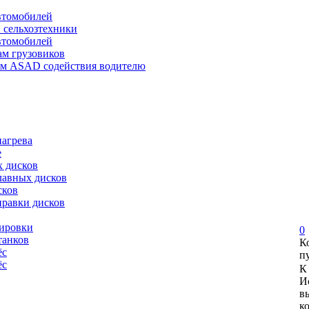
автомобилей
и сельхозтехники
автомобилей
ам грузовиков
ем ASAD содействия водителю
нагрева
е
х дисков
лавных дисков
сков
правки дисков
сировки
0
танков
К
ёс
п
ёс
К
И
в
к