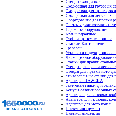
Стенды сход-развал
Сход-развал для грузовых 
Сход-развал для тракторов 
Сход-развал для легковых 
Оборудование для правки р
Системы диагностики сист
Гаражное оборудование
Краны гаражные
Стойки трансмиссионные
Стапели Кантователи
Траверсы
Установки индукционного 
Дископравное оборудовани
Станки для правки стальны
Стенды для правки легкосп
Стенды для правки мото ди
Универсальные станки для 
Адаптеры HAWEKA
Зажимные гайки для балан
Конусы балансировочных с
Адаптеры для легковых кол
Адаптеры для грузовых кол
Адаптеры для мото колёс
Пневмоинструмент
Пневмогайковерты