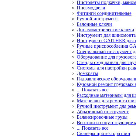
Пистолеты подкачки, мано
Пневмодрели
Фитинги соединительные
Ручной инструмент
Балонные ключи
Динамометрические ключи
Инструмент для шиномонт
Инструмент GAITHER для г
Ручные приспособления GA
Специальный инструмент дл
Оборудование для грузового
Стенды сход-развал для гру
Системы для настройки ра
Домкраты
Гидравлическое оборудован
Кузовной ремонт грузовых 
... Показать все
Расходные материалы для 
Материалы для ремонта шин
Ручной инструмент для рем
Абразивный инструмент
Балансировочные грузы
Вентили и сопутствующие 
... Показать все
Сканеры протектора шин