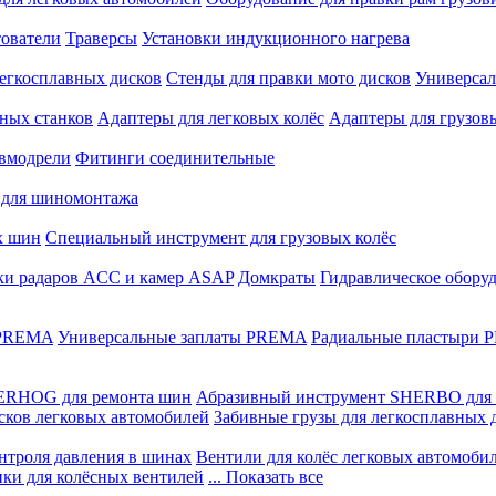
ователи
Траверсы
Установки индукционного нагрева
егкосплавных дисков
Стенды для правки мото дисков
Универсал
ных станков
Адаптеры для легковых колёс
Адаптеры для грузов
вмодрели
Фитинги соединительные
 для шиномонтажа
х шин
Специальный инструмент для грузовых колёс
ки радаров ACC и камер ASAP
Домкраты
Гидравлическое обору
 PREMA
Универсальные заплаты PREMA
Радиальные пластыри
ERHOG для ремонта шин
Абразивный инструмент SHERBO для 
сков легковых автомобилей
Забивные грузы для легкосплавных 
нтроля давления в шинах
Вентили для колёс легковых автомоби
ики для колёсных вентилей
... Показать все