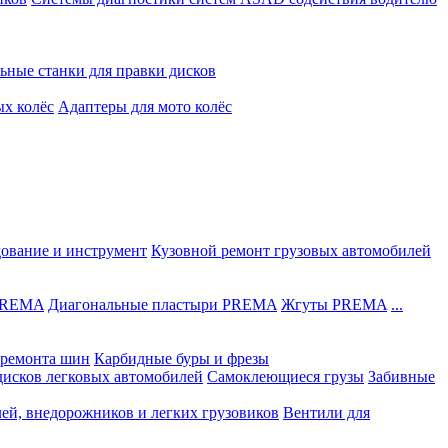
ьные станки для правки дисков
ых колёс
Адаптеры для мото колёс
дование и инструмент
Кузовной ремонт грузовых автомобилей
 PREMA
Диагональные пластыри PREMA
Жгуты PREMA
...
ремонта шин
Карбидные буры и фрезы
дисков легковых автомобилей
Самоклеющиеся грузы
Забивные
лей, внедорожников и легких грузовиков
Вентили для