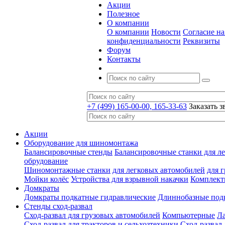
Акции
Полезное
О компании
О компании
Новости
Согласие н
конфиденциальности
Реквизиты
Форум
Контакты
+7 (499) 165-00-00, 165-33-63
Заказать з
Акции
Оборудование для шиномонтажа
Балансировочные стенды
Балансировочные станки для ле
обрудование
Шиномонтажные станки
для легковых автомобилей
для 
Мойки колёс
Устройства для взрывной накачки
Комплект
Домкраты
Домкраты подкатные гидравлические
Длиннобазные под
Стенды сход-развал
Сход-развал для грузовых автомобилей
Компьютерные
Л
Сход-развал для тракторов и сельхозтехники
Сход-развал