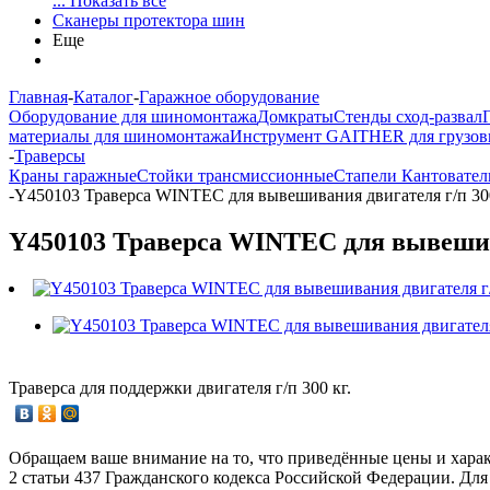
... Показать все
Сканеры протектора шин
Еще
Главная
-
Каталог
-
Гаражное оборудование
Оборудование для шиномонтажа
Домкраты
Стенды сход-развал
материалы для шиномонтажа
Инструмент GAITHER для грузов
-
Траверсы
Краны гаражные
Стойки трансмиссионные
Стапели Кантовател
-
Y450103 Траверса WINTEC для вывешивания двигателя г/п 30
Y450103 Траверса WINTEC для вывешива
Траверса для поддержки двигателя г/п 300 кг.
Обращаем ваше внимание на то, что приведённые цены и хара
2 статьи 437 Гражданского кодекса Российской Федерации. Для