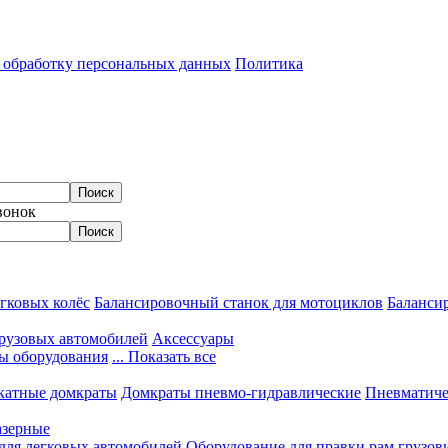
а обработку персональных данных
Политика
вонок
гковых колёс
Балансировочный станок для мотоциклов
Балансир
грузовых автомобилей
Аксессуары
ы оборудования
... Показать все
катные домкраты
Домкраты пневмо-гидравлические
Пневматиче
азерные
 для легковых автомобилей
Оборудование для правки рам грузов