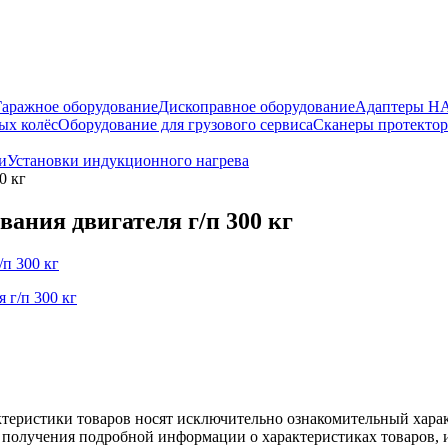
Гаражное оборудование
Дископравное оборудование
Адаптеры 
ых колёс
Оборудование для грузового сервиса
Сканеры протекто
и
Установки индукционного нагрева
0 кг
ния двигателя г/п 300 кг
ктеристики товаров носят исключительно ознакомительный хара
 получения подробной информации о характеристиках товаров, и