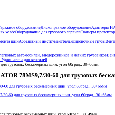
Гаражное оборудование
Дископравное оборудование
Адаптеры 
ых колёс
Оборудование для грузового сервиса
Сканеры протекто
емонта шин
Абразивный инструмент
Балансировочные грузы
Вент
 легковых автомобилей, внедорожников и легких грузовиков
Вент
н
Удлинители для вентилей
я грузовых бескамерных шин, угол 60град., 30+66мм
TOR 78MS9,7/30-60 для грузовых бескам
я грузовых бескамерных шин, угол 60град., 30+49мм