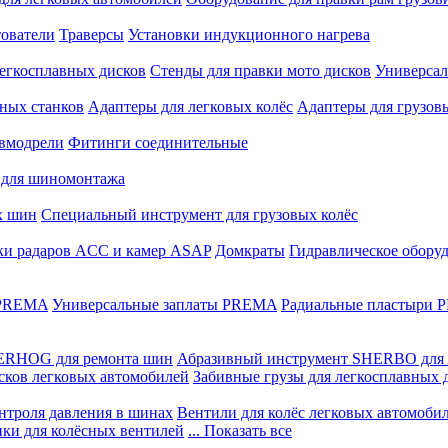
ователи
Траверсы
Установки индукционного нагрева
егкосплавных дисков
Стенды для правки мото дисков
Универсал
ных станков
Адаптеры для легковых колёс
Адаптеры для грузов
вмодрели
Фитинги соединительные
 для шиномонтажа
х шин
Специальный инструмент для грузовых колёс
ки радаров ACC и камер ASAP
Домкраты
Гидравлическое обору
 PREMA
Универсальные заплаты PREMA
Радиальные пластыри
ERHOG для ремонта шин
Абразивный инструмент SHERBO для 
сков легковых автомобилей
Забивные грузы для легкосплавных 
нтроля давления в шинах
Вентили для колёс легковых автомоби
ики для колёсных вентилей
... Показать все