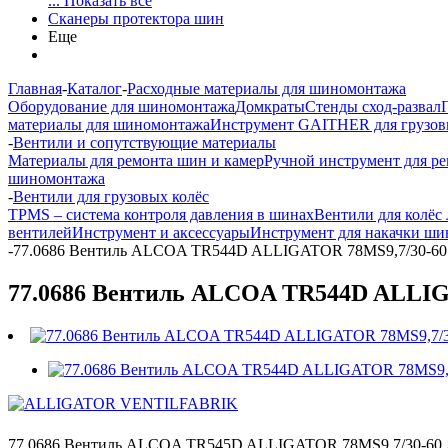
... Показать все
Сканеры протектора шин
Еще
Главная
-
Каталог
-
Расходные материалы для шиномонтажа
Оборудование для шиномонтажа
Домкраты
Стенды сход-развал
материалы для шиномонтажа
Инструмент GAITHER для грузов
-
Вентили и сопутствующие материалы
Материалы для ремонта шин и камер
Ручной инструмент для р
шиномонтажа
-
Вентили для грузовых колёс
TPMS – система контроля давления в шинах
Вентили для колёс
вентилей
Инструмент и аксессуары
Инструмент для накачки ши
-
77.0686 Вентиль ALCOA TR544D ALLIGATOR 78MS9,7/30-60 дл
77.0686 Вентиль ALCOA TR544D ALLIGA
77.0686 Вентиль ALCOA TR545D ALLIGATOR 78MS9,7/30-60 дл