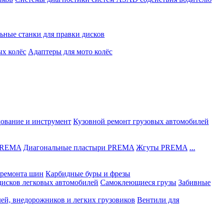
ьные станки для правки дисков
ых колёс
Адаптеры для мото колёс
дование и инструмент
Кузовной ремонт грузовых автомобилей
 PREMA
Диагональные пластыри PREMA
Жгуты PREMA
...
ремонта шин
Карбидные буры и фрезы
дисков легковых автомобилей
Самоклеющиеся грузы
Забивные
лей, внедорожников и легких грузовиков
Вентили для