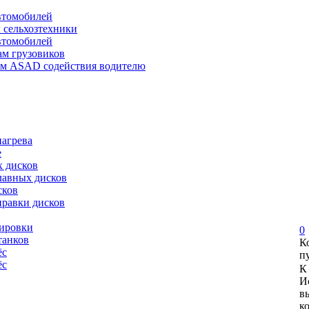
автомобилей
и сельхозтехники
автомобилей
ам грузовиков
ем ASAD содействия водителю
нагрева
е
х дисков
лавных дисков
сков
правки дисков
сировки
0
танков
К
ёс
п
ёс
К
И
в
к