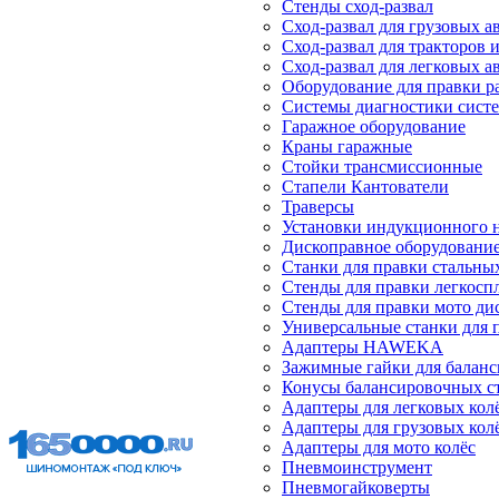
Стенды сход-развал
Сход-развал для грузовых 
Сход-развал для тракторов 
Сход-развал для легковых 
Оборудование для правки р
Системы диагностики сист
Гаражное оборудование
Краны гаражные
Стойки трансмиссионные
Стапели Кантователи
Траверсы
Установки индукционного 
Дископравное оборудовани
Станки для правки стальны
Стенды для правки легкосп
Стенды для правки мото ди
Универсальные станки для 
Адаптеры HAWEKA
Зажимные гайки для балан
Конусы балансировочных с
Адаптеры для легковых кол
Адаптеры для грузовых кол
Адаптеры для мото колёс
Пневмоинструмент
Пневмогайковерты