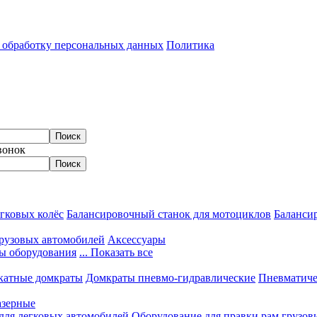
а обработку персональных данных
Политика
вонок
гковых колёс
Балансировочный станок для мотоциклов
Балансир
грузовых автомобилей
Аксессуары
ы оборудования
... Показать все
катные домкраты
Домкраты пневмо-гидравлические
Пневматиче
азерные
 для легковых автомобилей
Оборудование для правки рам грузов