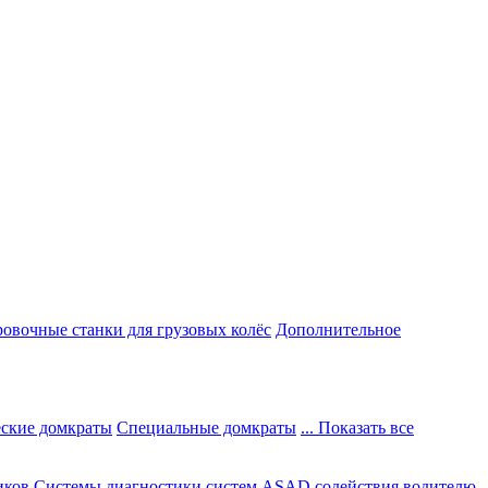
овочные станки для грузовых колёс
Дополнительное
ские домкраты
Специальные домкраты
... Показать все
иков
Системы диагностики систем ASAD содействия водителю