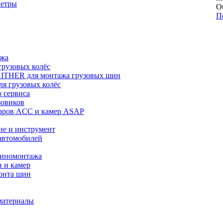
метры
О
П
ажа
рузовых колёс
ITHER для монтажа грузовых шин
я грузовых колёс
 сервиса
зовиков
даров ACC и камер ASAP
ие и инструмент
автомобилей
шиномонтажа
 и камер
онта шин
материалы