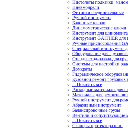
Пистолеты подкачки, мано
Пневмодрели
Фитинги соединительные
Ручной инструмент
Балонные ключи
Динамометрические ключи
Инструмент для шиномонт
Инструмент GAITHER для г
Ручные приспособления GA
Специальный инструмент дл
Оборудование для грузового
Стенды сход-развал для гру
Системы для настройки ра
Домкраты
Гидравлическое оборудован
Кузовной ремонт грузовых 
... Показать все
Расходные материалы для 
Материалы для ремонта шин
Ручной инструмент для рем
Абразивный инструмент
Балансировочные грузы
Вентили и сопутствующие 
... Показать все
Сканеры протектора шин