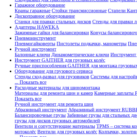
Гаражное оборудование
Краны гаражные
Стойки трансмиссионные
Стапели Кант
Дископравное оборудование
Станки для правки стальных дисков
Стенды для правки л
Адаптеры HAWEKA
Зажимные гайки для балансировки
Конусы балансировоч
Пневмоинструмент
Пневмогайковерты
Пистолеты подкачки, манометры
Пне
Ручной инструмент
Балонные ключи
Динамометрические ключи
Инструмент
Инструмент GAITHER для грузовых колёс
Ручные приспособления GAITHER для монтажа грузовы
Оборудование для грузового сервиса
Стенды сход-развал для грузовиков
Системы для настрой
... Показать все
Расходные материалы для шиномонтажа
Материалы для ремонта шин и камер
Камерные заплаты
Показать все
Ручной инструмент для ремонта шин
Абразивный инструмент
Абразивный инструмент RUBB
Балансировочные грузы
Забивные грузы для стальных ди
грузы для дисков грузовых автомобилей
Вентили и сопутствующие материалы
TPMS – система ко
мотоколёс
Вентили для грузовых колёс
Колпачки, золотн