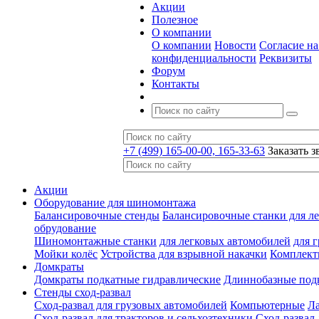
Акции
Полезное
О компании
О компании
Новости
Согласие н
конфиденциальности
Реквизиты
Форум
Контакты
+7 (499) 165-00-00, 165-33-63
Заказать з
Акции
Оборудование для шиномонтажа
Балансировочные стенды
Балансировочные станки для ле
обрудование
Шиномонтажные станки
для легковых автомобилей
для 
Мойки колёс
Устройства для взрывной накачки
Комплект
Домкраты
Домкраты подкатные гидравлические
Длиннобазные под
Стенды сход-развал
Сход-развал для грузовых автомобилей
Компьютерные
Л
Сход-развал для тракторов и сельхозтехники
Сход-развал