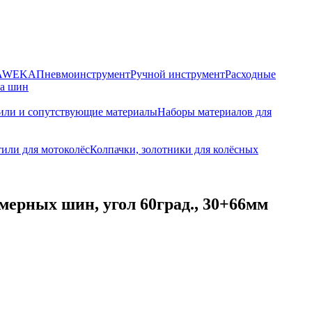
HAWEKA
Пневмоинструмент
Ручной инструмент
Расходные
ра шин
или и сопутствующие материалы
Наборы материалов для
или для мотоколёс
Колпачки, золотники для колёсных
ерных шин, угол 60град., 30+66мм