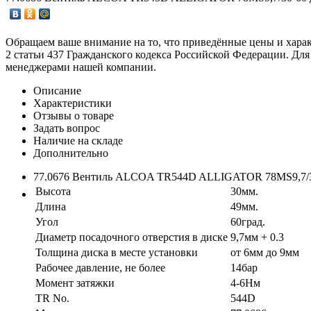
Обращаем ваше внимание на то, что приведённые цены и хара
2 статьи 437 Гражданского кодекса Российской Федерации. Для
менеджерами нашей компании.
Описание
Характеристики
Отзывы о товаре
Задать вопрос
Наличие на складе
Дополнительно
77.0676 Вентиль ALCOA TR544D ALLIGATOR 78MS9,7/30-
Высота
30мм.
Длина
49мм.
Угол
60град.
Диаметр посадочного отверстия в диске
9,7мм + 0.3
Толщина диска в месте установки
от 6мм до 9мм
Рабочее давление, не более
14бар
Момент затяжки
4-6Нм
TR No.
544D