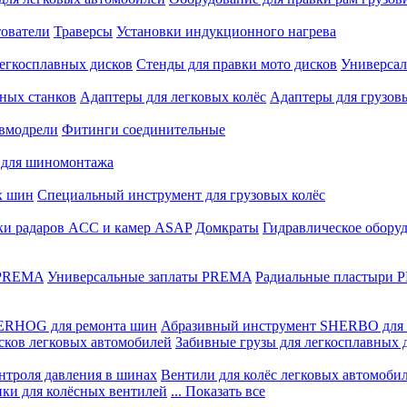
ователи
Траверсы
Установки индукционного нагрева
егкосплавных дисков
Стенды для правки мото дисков
Универсал
ных станков
Адаптеры для легковых колёс
Адаптеры для грузов
вмодрели
Фитинги соединительные
 для шиномонтажа
х шин
Специальный инструмент для грузовых колёс
ки радаров ACC и камер ASAP
Домкраты
Гидравлическое обору
 PREMA
Универсальные заплаты PREMA
Радиальные пластыри
ERHOG для ремонта шин
Абразивный инструмент SHERBO для 
сков легковых автомобилей
Забивные грузы для легкосплавных 
нтроля давления в шинах
Вентили для колёс легковых автомоби
ики для колёсных вентилей
... Показать все