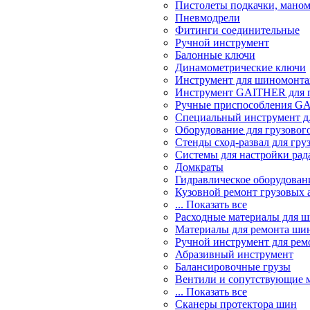
Пистолеты подкачки, мано
Пневмодрели
Фитинги соединительные
Ручной инструмент
Балонные ключи
Динамометрические ключи
Инструмент для шиномонт
Инструмент GAITHER для г
Ручные приспособления GA
Специальный инструмент дл
Оборудование для грузового
Стенды сход-развал для гру
Системы для настройки ра
Домкраты
Гидравлическое оборудован
Кузовной ремонт грузовых 
... Показать все
Расходные материалы для 
Материалы для ремонта шин
Ручной инструмент для рем
Абразивный инструмент
Балансировочные грузы
Вентили и сопутствующие 
... Показать все
Сканеры протектора шин