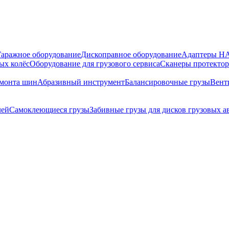
Гаражное оборудование
Дископравное оборудование
Адаптеры 
ых колёс
Оборудование для грузового сервиса
Сканеры протекто
емонта шин
Абразивный инструмент
Балансировочные грузы
Вент
лей
Самоклеющиеся грузы
Забивные грузы для дисков грузовых 