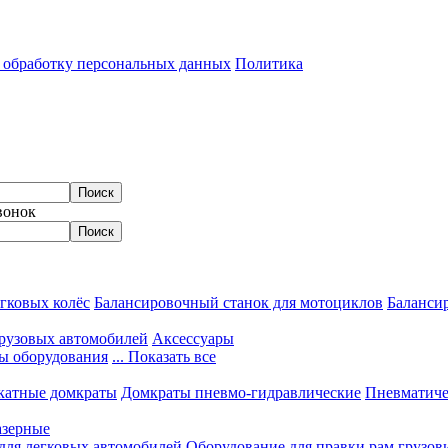
а обработку персональных данных
Политика
вонок
гковых колёс
Балансировочный станок для мотоциклов
Балансир
грузовых автомобилей
Аксессуары
ы оборудования
... Показать все
катные домкраты
Домкраты пневмо-гидравлические
Пневматиче
азерные
 для легковых автомобилей
Оборудование для правки рам грузов