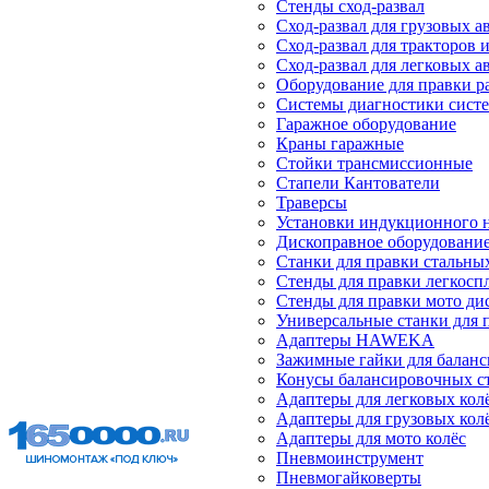
Стенды сход-развал
Сход-развал для грузовых 
Сход-развал для тракторов 
Сход-развал для легковых 
Оборудование для правки р
Системы диагностики сист
Гаражное оборудование
Краны гаражные
Стойки трансмиссионные
Стапели Кантователи
Траверсы
Установки индукционного 
Дископравное оборудовани
Станки для правки стальны
Стенды для правки легкосп
Стенды для правки мото ди
Универсальные станки для 
Адаптеры HAWEKA
Зажимные гайки для балан
Конусы балансировочных с
Адаптеры для легковых кол
Адаптеры для грузовых кол
Адаптеры для мото колёс
Пневмоинструмент
Пневмогайковерты