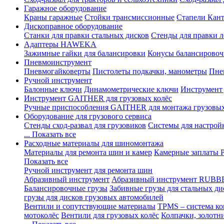
Гаражное оборудование
Краны гаражные
Стойки трансмиссионные
Стапели Кант
Дископравное оборудование
Станки для правки стальных дисков
Стенды для правки л
Адаптеры HAWEKA
Зажимные гайки для балансировки
Конусы балансировоч
Пневмоинструмент
Пневмогайковерты
Пистолеты подкачки, манометры
Пне
Ручной инструмент
Балонные ключи
Динамометрические ключи
Инструмент
Инструмент GAITHER для грузовых колёс
Ручные приспособления GAITHER для монтажа грузовы
Оборудование для грузового сервиса
Стенды сход-развал для грузовиков
Системы для настрой
... Показать все
Расходные материалы для шиномонтажа
Материалы для ремонта шин и камер
Камерные заплаты
Показать все
Ручной инструмент для ремонта шин
Абразивный инструмент
Абразивный инструмент RUBB
Балансировочные грузы
Забивные грузы для стальных ди
грузы для дисков грузовых автомобилей
Вентили и сопутствующие материалы
TPMS – система ко
мотоколёс
Вентили для грузовых колёс
Колпачки, золотн