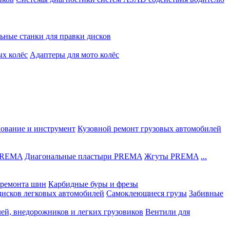
ьные станки для правки дисков
ых колёс
Адаптеры для мото колёс
дование и инструмент
Кузовной ремонт грузовых автомобилей
 PREMA
Диагональные пластыри PREMA
Жгуты PREMA
...
ремонта шин
Карбидные буры и фрезы
дисков легковых автомобилей
Самоклеющиеся грузы
Забивные
лей, внедорожников и легких грузовиков
Вентили для