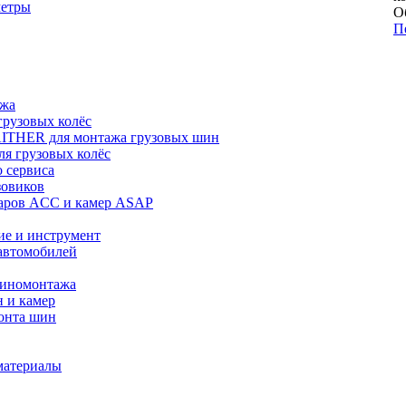
метры
О
П
ажа
рузовых колёс
ITHER для монтажа грузовых шин
я грузовых колёс
 сервиса
зовиков
даров ACC и камер ASAP
ие и инструмент
автомобилей
шиномонтажа
 и камер
онта шин
материалы