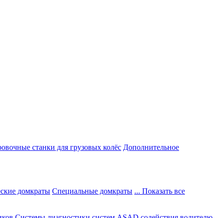
овочные станки для грузовых колёс
Дополнительное
ские домкраты
Специальные домкраты
... Показать все
иков
Системы диагностики систем ASAD содействия водителю