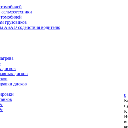
автомобилей
и сельхозтехники
автомобилей
ам грузовиков
ем ASAD содействия водителю
нагрева
е
х дисков
лавных дисков
сков
правки дисков
сировки
0
танков
К
ёс
п
ёс
К
И
в
к