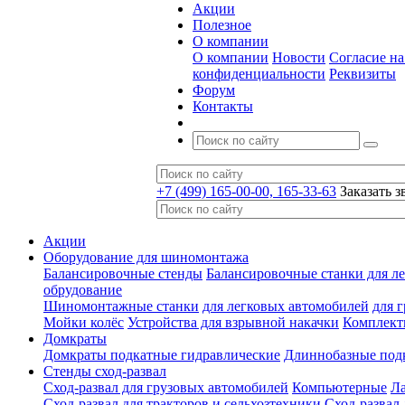
Акции
Полезное
О компании
О компании
Новости
Согласие н
конфиденциальности
Реквизиты
Форум
Контакты
+7 (499) 165-00-00, 165-33-63
Заказать з
Акции
Оборудование для шиномонтажа
Балансировочные стенды
Балансировочные станки для ле
обрудование
Шиномонтажные станки
для легковых автомобилей
для 
Мойки колёс
Устройства для взрывной накачки
Комплект
Домкраты
Домкраты подкатные гидравлические
Длиннобазные под
Стенды сход-развал
Сход-развал для грузовых автомобилей
Компьютерные
Л
Сход-развал для тракторов и сельхозтехники
Сход-развал