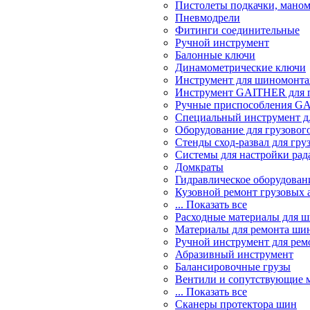
Пистолеты подкачки, мано
Пневмодрели
Фитинги соединительные
Ручной инструмент
Балонные ключи
Динамометрические ключи
Инструмент для шиномонт
Инструмент GAITHER для г
Ручные приспособления GA
Специальный инструмент дл
Оборудование для грузового
Стенды сход-развал для гру
Системы для настройки ра
Домкраты
Гидравлическое оборудован
Кузовной ремонт грузовых 
... Показать все
Расходные материалы для 
Материалы для ремонта шин
Ручной инструмент для рем
Абразивный инструмент
Балансировочные грузы
Вентили и сопутствующие 
... Показать все
Сканеры протектора шин