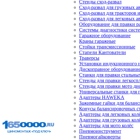
Стенды сход-развал
Сход-развал для грузовых 
Сход-развал для тракторов 
Сход-развал для легковых 
Оборудование для правки р
Системы диагностики сист
Гаражное оборудование
Краны гаражные
Стойки трансмиссионные
Стапели Кантователи
Траверсы
Установки индукционного 
Дископравное оборудовани
Станки для правки стальны
Стенды для правки легкосп
Стенды для правки мото ди
Универсальные станки для 
Адаптеры HAWEKA
Зажимные гайки для балан
Конусы балансировочных с
Адаптеры для легковых кол
Адаптеры для грузовых кол
Адаптеры для мото колёс
Пневмоинструмент
Пневмогайковерты