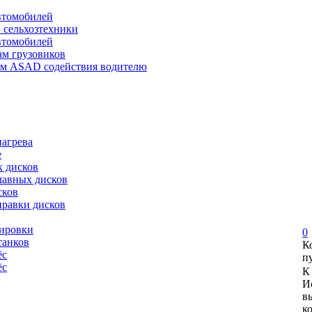
автомобилей
и сельхозтехники
автомобилей
ам грузовиков
ем ASAD содействия водителю
нагрева
е
х дисков
лавных дисков
сков
правки дисков
сировки
0
танков
К
ёс
п
ёс
К
И
в
к