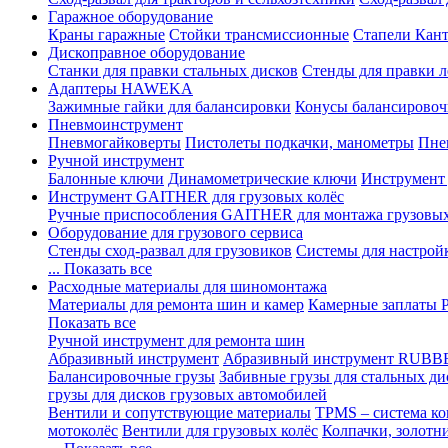
Гаражное оборудование
Краны гаражные
Стойки трансмиссионные
Стапели Кант
Дископравное оборудование
Станки для правки стальных дисков
Стенды для правки л
Адаптеры HAWEKA
Зажимные гайки для балансировки
Конусы балансировоч
Пневмоинструмент
Пневмогайковерты
Пистолеты подкачки, манометры
Пне
Ручной инструмент
Балонные ключи
Динамометрические ключи
Инструмент
Инструмент GAITHER для грузовых колёс
Ручные приспособления GAITHER для монтажа грузовы
Оборудование для грузового сервиса
Стенды сход-развал для грузовиков
Системы для настрой
... Показать все
Расходные материалы для шиномонтажа
Материалы для ремонта шин и камер
Камерные заплаты
Показать все
Ручной инструмент для ремонта шин
Абразивный инструмент
Абразивный инструмент RUBB
Балансировочные грузы
Забивные грузы для стальных ди
грузы для дисков грузовых автомобилей
Вентили и сопутствующие материалы
TPMS – система ко
мотоколёс
Вентили для грузовых колёс
Колпачки, золотн