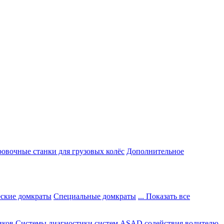
овочные станки для грузовых колёс
Дополнительное
ские домкраты
Специальные домкраты
... Показать все
иков
Системы диагностики систем ASAD содействия водителю