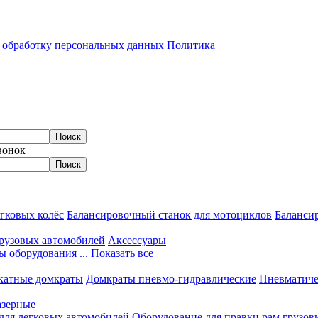
а обработку персональных данных
Политика
вонок
гковых колёс
Балансировочный станок для мотоциклов
Балансир
грузовых автомобилей
Аксессуары
ы оборудования
... Показать все
катные домкраты
Домкраты пневмо-гидравлические
Пневматиче
азерные
 для легковых автомобилей
Оборудование для правки рам грузов