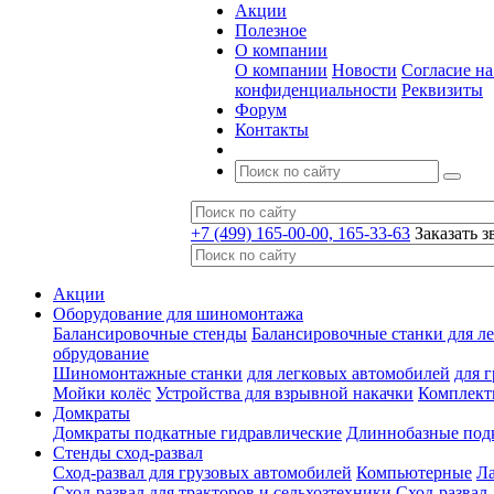
Акции
Полезное
О компании
О компании
Новости
Согласие н
конфиденциальности
Реквизиты
Форум
Контакты
+7 (499) 165-00-00, 165-33-63
Заказать з
Акции
Оборудование для шиномонтажа
Балансировочные стенды
Балансировочные станки для ле
обрудование
Шиномонтажные станки
для легковых автомобилей
для 
Мойки колёс
Устройства для взрывной накачки
Комплект
Домкраты
Домкраты подкатные гидравлические
Длиннобазные под
Стенды сход-развал
Сход-развал для грузовых автомобилей
Компьютерные
Л
Сход-развал для тракторов и сельхозтехники
Сход-развал