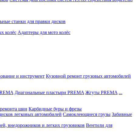
ьные станки для правки дисков
ых колёс
Адаптеры для мото колёс
дование и инструмент
Кузовной ремонт грузовых автомобилей
 PREMA
Диагональные пластыри PREMA
Жгуты PREMA
...
ремонта шин
Карбидные буры и фрезы
дисков легковых автомобилей
Самоклеющиеся грузы
Забивные
лей, внедорожников и легких грузовиков
Вентили для