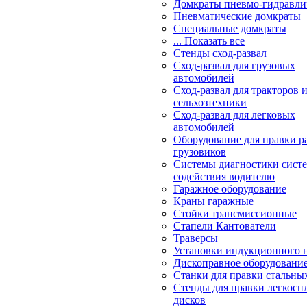
Домкраты пневмо-гидравли
Пневматические домкраты
Специальные домкраты
... Показать все
Стенды сход-развал
Сход-развал для грузовых
автомобилей
Сход-развал для тракторов 
сельхозтехники
Сход-развал для легковых
автомобилей
Оборудование для правки р
грузовиков
Системы диагностики сис
содействия водителю
Гаражное оборудование
Краны гаражные
Стойки трансмиссионные
Стапели Кантователи
Траверсы
Установки индукционного 
Дископравное оборудовани
Станки для правки стальны
Стенды для правки легкосп
дисков