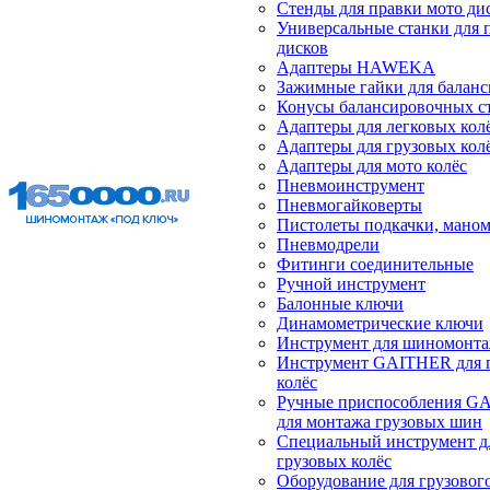
Стенды для правки мото ди
Универсальные станки для 
дисков
Адаптеры HAWEKA
Зажимные гайки для балан
Конусы балансировочных с
Адаптеры для легковых кол
Адаптеры для грузовых кол
Адаптеры для мото колёс
Пневмоинструмент
Пневмогайковерты
Пистолеты подкачки, мано
Пневмодрели
Фитинги соединительные
Ручной инструмент
Балонные ключи
Динамометрические ключи
Инструмент для шиномонт
Инструмент GAITHER для 
колёс
Ручные приспособления G
для монтажа грузовых шин
Специальный инструмент д
грузовых колёс
Оборудование для грузового