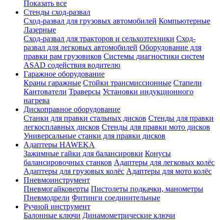
Показать все
Стенды сход-развал
Сход-развал для грузовых автомобилей
Компьютерные
Лазерные
Сход-развал для тракторов и сельхозтехники
Сход-
развал для легковых автомобилей
Оборудование для
правки рам грузовиков
Системы диагностики систем
ASAD содействия водителю
Гаражное оборудование
Краны гаражные
Стойки трансмиссионные
Стапели
Кантователи
Траверсы
Установки индукционного
нагрева
Дископравное оборудование
Станки для правки стальных дисков
Стенды для правки
легкосплавных дисков
Стенды для правки мото дисков
Универсальные станки для правки дисков
Адаптеры HAWEKA
Зажимные гайки для балансировки
Конусы
балансировочных станков
Адаптеры для легковых колёс
Адаптеры для грузовых колёс
Адаптеры для мото колёс
Пневмоинструмент
Пневмогайковерты
Пистолеты подкачки, манометры
Пневмодрели
Фитинги соединительные
Ручной инструмент
Балонные ключи
Динамометрические ключи