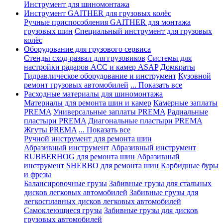
Инструмент для шиномонтажа
Инструмент GAITHER для грузовых колёс
Ручные приспособления GAITHER для монтажа
грузовых шин
Специальный инструмент для грузовых
колёс
Оборудование для грузового сервиса
Стенды сход-развал для грузовиков
Системы для
настройки радаров ACC и камер ASAP
Домкраты
Гидравлическое оборудование и инструмент
Кузовной
ремонт грузовых автомобилей
... Показать все
Расходные материалы для шиномонтажа
Материалы для ремонта шин и камер
Камерные заплаты
PREMA
Универсальные заплаты PREMA
Радиальные
пластыри PREMA
Диагональные пластыри PREMA
Жгуты PREMA
... Показать все
Ручной инструмент для ремонта шин
Абразивный инструмент
Абразивный инструмент
RUBBERHOG для ремонта шин
Абразивный
инструмент SHERBO для ремонта шин
Карбидные буры
и фрезы
Балансировочные грузы
Забивные грузы для стальных
дисков легковых автомобилей
Забивные грузы для
легкосплавных дисков легковых автомобилей
Самоклеющиеся грузы
Забивные грузы для дисков
грузовых автомобилей