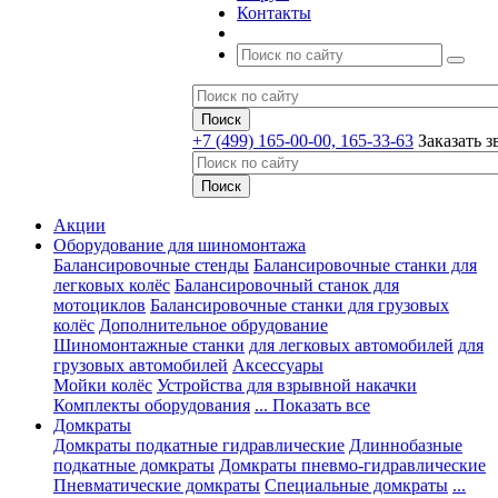
Контакты
+7 (499) 165-00-00, 165-33-63
Заказать з
Акции
Оборудование для шиномонтажа
Балансировочные стенды
Балансировочные станки для
легковых колёс
Балансировочный станок для
мотоциклов
Балансировочные станки для грузовых
колёс
Дополнительное обрудование
Шиномонтажные станки
для легковых автомобилей
для
грузовых автомобилей
Аксессуары
Мойки колёс
Устройства для взрывной накачки
Комплекты оборудования
... Показать все
Домкраты
Домкраты подкатные гидравлические
Длиннобазные
подкатные домкраты
Домкраты пневмо-гидравлические
Пневматические домкраты
Специальные домкраты
...