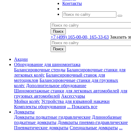
Контакты
+7 (499) 165-00-00, 165-33-63
Заказать з
Акции
Оборудование для шиномонтажа
Балансировочные стенды
Балансировочные станки для
легковых колёс
Балансировочный станок для
мотоциклов
Балансировочные станки для грузовых
колёс
Дополнительное обрудование
Шиномонтажные станки
для легковых автомобилей
для
грузовых автомобилей
Аксессуары
Мойки колёс
Устройства для взрывной накачки
Комплекты оборудования
... Показать все
Домкраты
Домкраты подкатные гидравлические
Длиннобазные
подкатные домкраты
Домкраты пневмо-гидравлические
Пневматические домкраты
Специальные домкраты
...