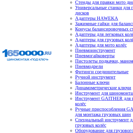
Стенды для правки мото ди
Универсальные станки для 
дисков
Адаптеры HAWEKA
Зажимные гайки для балан
Конусы балансировочных с
Адаптеры для легковых кол
Адаптеры для грузовых кол
Адаптеры для мото колёс
Пневмоинструмент
Пневмогайковерты
Пистолеты подкачки, мано
Пневмодрели
Фитинги соединительные
Ручной инструмент
Балонные ключи
Динамометрические ключи
Инструмент для шиномонт
Инструмент GAITHER для 
колёс
Ручные приспособления G
для монтажа грузовых шин
Специальный инструмент д
грузовых колёс
Оборудование для грузового