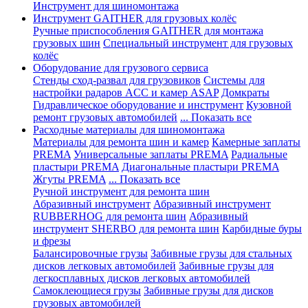
Инструмент для шиномонтажа
Инструмент GAITHER для грузовых колёс
Ручные приспособления GAITHER для монтажа
грузовых шин
Специальный инструмент для грузовых
колёс
Оборудование для грузового сервиса
Стенды сход-развал для грузовиков
Системы для
настройки радаров ACC и камер ASAP
Домкраты
Гидравлическое оборудование и инструмент
Кузовной
ремонт грузовых автомобилей
... Показать все
Расходные материалы для шиномонтажа
Материалы для ремонта шин и камер
Камерные заплаты
PREMA
Универсальные заплаты PREMA
Радиальные
пластыри PREMA
Диагональные пластыри PREMA
Жгуты PREMA
... Показать все
Ручной инструмент для ремонта шин
Абразивный инструмент
Абразивный инструмент
RUBBERHOG для ремонта шин
Абразивный
инструмент SHERBO для ремонта шин
Карбидные буры
и фрезы
Балансировочные грузы
Забивные грузы для стальных
дисков легковых автомобилей
Забивные грузы для
легкосплавных дисков легковых автомобилей
Самоклеющиеся грузы
Забивные грузы для дисков
грузовых автомобилей