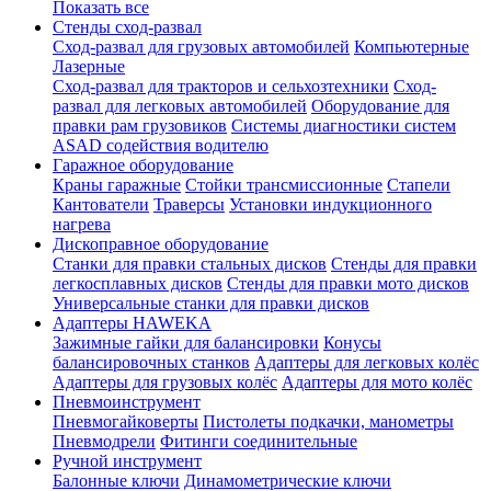
Показать все
Стенды сход-развал
Сход-развал для грузовых автомобилей
Компьютерные
Лазерные
Сход-развал для тракторов и сельхозтехники
Сход-
развал для легковых автомобилей
Оборудование для
правки рам грузовиков
Системы диагностики систем
ASAD содействия водителю
Гаражное оборудование
Краны гаражные
Стойки трансмиссионные
Стапели
Кантователи
Траверсы
Установки индукционного
нагрева
Дископравное оборудование
Станки для правки стальных дисков
Стенды для правки
легкосплавных дисков
Стенды для правки мото дисков
Универсальные станки для правки дисков
Адаптеры HAWEKA
Зажимные гайки для балансировки
Конусы
балансировочных станков
Адаптеры для легковых колёс
Адаптеры для грузовых колёс
Адаптеры для мото колёс
Пневмоинструмент
Пневмогайковерты
Пистолеты подкачки, манометры
Пневмодрели
Фитинги соединительные
Ручной инструмент
Балонные ключи
Динамометрические ключи