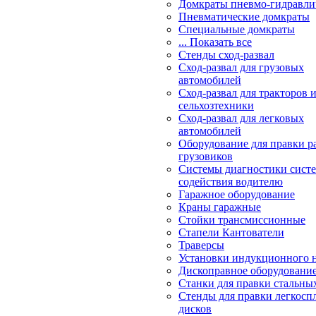
Домкраты пневмо-гидравли
Пневматические домкраты
Специальные домкраты
... Показать все
Стенды сход-развал
Сход-развал для грузовых
автомобилей
Сход-развал для тракторов 
сельхозтехники
Сход-развал для легковых
автомобилей
Оборудование для правки р
грузовиков
Системы диагностики сис
содействия водителю
Гаражное оборудование
Краны гаражные
Стойки трансмиссионные
Стапели Кантователи
Траверсы
Установки индукционного 
Дископравное оборудовани
Станки для правки стальны
Стенды для правки легкосп
дисков