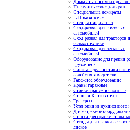
Домкраты пневмо-гидравли
Пневматические домкраты
Специальные домкраты
... Показать все
Стенды сход-развал
Сход-развал для грузовых
автомобилей
Сход-развал для тракторов 
сельхозтехники
Сход-развал для легковых
автомобилей
Оборудование для правки р
грузовиков
Системы диагностики сис
содействия водителю
Гаражное оборудование
Краны гаражные
Стойки трансмиссионные
Стапели Кантователи
Траверсы
Установки индукционного 
Дископравное оборудовани
Станки для правки стальны
Стенды для правки легкосп
дисков