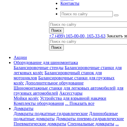
Контакты
+7 (499) 165-00-00, 165-33-63
Заказать з
Акции
Оборудование для шиномонтажа
Балансировочные стенды
Балансировочные станки для
легковых колёс
Балансировочный станок для
мотоциклов
Балансировочные станки для грузовых
колёс
Дополнительное обрудование
Шиномонтажные станки
для легковых автомобилей
для
грузовых автомобилей
Аксессуары
Мойки колёс
Устройства для взрывной накачки
Комплекты оборудования
... Показать все
Домкраты
Домкраты подкатные гидравлические
Длиннобазные
подкатные домкраты
Домкраты пневмо-гидравлические
Пневматические домкраты
Специальные домкраты
...