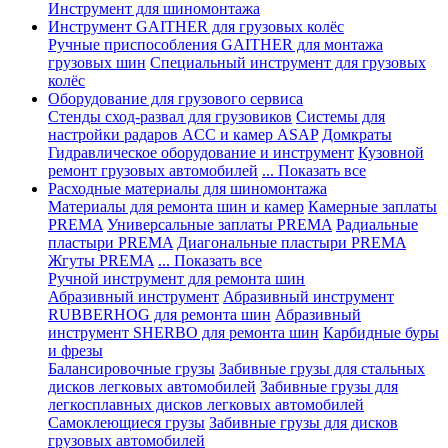
Инструмент для шиномонтажа
Инструмент GAITHER для грузовых колёс
Ручные приспособления GAITHER для монтажа
грузовых шин
Специальный инструмент для грузовых
колёс
Оборудование для грузового сервиса
Стенды сход-развал для грузовиков
Системы для
настройки радаров ACC и камер ASAP
Домкраты
Гидравлическое оборудование и инструмент
Кузовной
ремонт грузовых автомобилей
... Показать все
Расходные материалы для шиномонтажа
Материалы для ремонта шин и камер
Камерные заплаты
PREMA
Универсальные заплаты PREMA
Радиальные
пластыри PREMA
Диагональные пластыри PREMA
Жгуты PREMA
... Показать все
Ручной инструмент для ремонта шин
Абразивный инструмент
Абразивный инструмент
RUBBERHOG для ремонта шин
Абразивный
инструмент SHERBO для ремонта шин
Карбидные буры
и фрезы
Балансировочные грузы
Забивные грузы для стальных
дисков легковых автомобилей
Забивные грузы для
легкосплавных дисков легковых автомобилей
Самоклеющиеся грузы
Забивные грузы для дисков
грузовых автомобилей