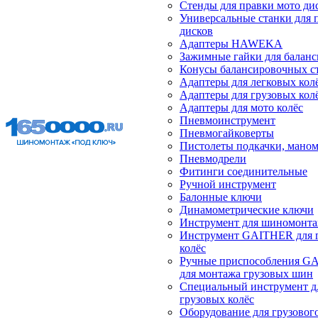
Стенды для правки мото ди
Универсальные станки для 
дисков
Адаптеры HAWEKA
Зажимные гайки для балан
Конусы балансировочных с
Адаптеры для легковых кол
Адаптеры для грузовых кол
Адаптеры для мото колёс
Пневмоинструмент
Пневмогайковерты
Пистолеты подкачки, мано
Пневмодрели
Фитинги соединительные
Ручной инструмент
Балонные ключи
Динамометрические ключи
Инструмент для шиномонт
Инструмент GAITHER для 
колёс
Ручные приспособления G
для монтажа грузовых шин
Специальный инструмент д
грузовых колёс
Оборудование для грузового