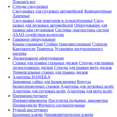
Показать все
Стенды сход-развал
Сход-развал для грузовых автомобилей
Компьютерные
Лазерные
Сход-развал для тракторов и сельхозтехники
Сход-
развал для легковых автомобилей
Оборудование для
правки рам грузовиков
Системы диагностики систем
ASAD содействия водителю
Гаражное оборудование
Краны гаражные
Стойки трансмиссионные
Стапели
Кантователи
Траверсы
Установки индукционного
нагрева
Дископравное оборудование
Станки для правки стальных дисков
Стенды для правки
легкосплавных дисков
Стенды для правки мото дисков
Универсальные станки для правки дисков
Адаптеры HAWEKA
Зажимные гайки для балансировки
Конусы
балансировочных станков
Адаптеры для легковых колёс
Адаптеры для грузовых колёс
Адаптеры для мото колёс
Пневмоинструмент
Пневмогайковерты
Пистолеты подкачки, манометры
Пневмодрели
Фитинги соединительные
Ручной инструмент
Балонные ключи
Динамометрические ключи