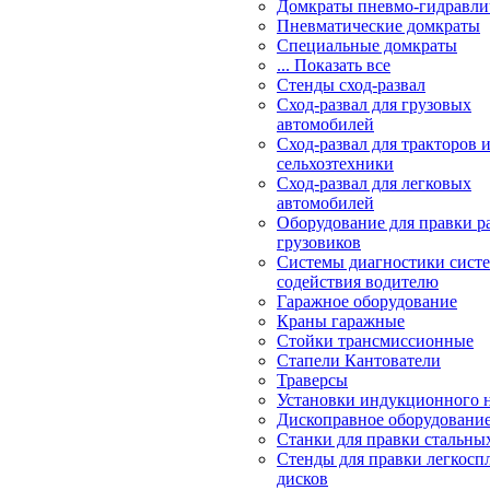
Домкраты пневмо-гидравли
Пневматические домкраты
Специальные домкраты
... Показать все
Стенды сход-развал
Сход-развал для грузовых
автомобилей
Сход-развал для тракторов 
сельхозтехники
Сход-развал для легковых
автомобилей
Оборудование для правки р
грузовиков
Системы диагностики сис
содействия водителю
Гаражное оборудование
Краны гаражные
Стойки трансмиссионные
Стапели Кантователи
Траверсы
Установки индукционного 
Дископравное оборудовани
Станки для правки стальны
Стенды для правки легкосп
дисков