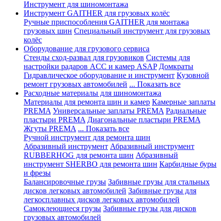
Инструмент для шиномонтажа
Инструмент GAITHER для грузовых колёс
Ручные приспособления GAITHER для монтажа
грузовых шин
Специальный инструмент для грузовых
колёс
Оборудование для грузового сервиса
Стенды сход-развал для грузовиков
Системы для
настройки радаров ACC и камер ASAP
Домкраты
Гидравлическое оборудование и инструмент
Кузовной
ремонт грузовых автомобилей
... Показать все
Расходные материалы для шиномонтажа
Материалы для ремонта шин и камер
Камерные заплаты
PREMA
Универсальные заплаты PREMA
Радиальные
пластыри PREMA
Диагональные пластыри PREMA
Жгуты PREMA
... Показать все
Ручной инструмент для ремонта шин
Абразивный инструмент
Абразивный инструмент
RUBBERHOG для ремонта шин
Абразивный
инструмент SHERBO для ремонта шин
Карбидные буры
и фрезы
Балансировочные грузы
Забивные грузы для стальных
дисков легковых автомобилей
Забивные грузы для
легкосплавных дисков легковых автомобилей
Самоклеющиеся грузы
Забивные грузы для дисков
грузовых автомобилей