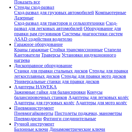
Показать все
Стенды сход-развал
Сход-развал для грузовых автомобилей
Компьютерные
Лазерные
Сход-развал для тракторов и сельхозтехники
Сход-
развал для легковых автомобилей
Оборудование для
правки рам грузовиков
Системы диагностики систем
ASAD содействия водителю
Гаражное оборудование
Краны гаражные
Стойки трансмиссионные
Стапели
Кантователи
Траверсы
Установки индукционного
нагрева
Дископравное оборудование
Станки для правки стальных дисков
Стенды для правки
легкосплавных дисков
Стенды для правки мото дисков
Универсальные станки для правки дисков
Адаптеры HAWEKA
Зажимные гайки для балансировки
Конусы
балансировочных станков
Адаптеры для легковых колёс
Адаптеры для грузовых колёс
Адаптеры для мото колёс
Пневмоинструмент
Пневмогайковерты
Пистолеты подкачки, манометры
Пневмодрели
Фитинги соединительные
Ручной инструмент
Балонные ключи
Динамометрические ключи