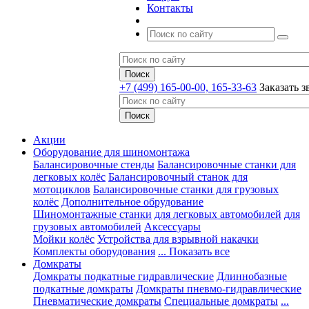
Контакты
+7 (499) 165-00-00, 165-33-63
Заказать з
Акции
Оборудование для шиномонтажа
Балансировочные стенды
Балансировочные станки для
легковых колёс
Балансировочный станок для
мотоциклов
Балансировочные станки для грузовых
колёс
Дополнительное обрудование
Шиномонтажные станки
для легковых автомобилей
для
грузовых автомобилей
Аксессуары
Мойки колёс
Устройства для взрывной накачки
Комплекты оборудования
... Показать все
Домкраты
Домкраты подкатные гидравлические
Длиннобазные
подкатные домкраты
Домкраты пневмо-гидравлические
Пневматические домкраты
Специальные домкраты
...