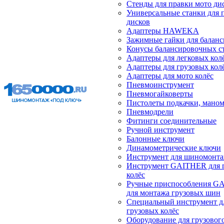
Стенды для правки мото ди
Универсальные станки для 
дисков
Адаптеры HAWEKA
Зажимные гайки для балан
Конусы балансировочных с
Адаптеры для легковых кол
Адаптеры для грузовых кол
Адаптеры для мото колёс
Пневмоинструмент
Пневмогайковерты
Пистолеты подкачки, мано
Пневмодрели
Фитинги соединительные
Ручной инструмент
Балонные ключи
Динамометрические ключи
Инструмент для шиномонт
Инструмент GAITHER для 
колёс
Ручные приспособления G
для монтажа грузовых шин
Специальный инструмент д
грузовых колёс
Оборудование для грузового