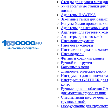
Стенды для правки мото ди
Универсальные станки для 
дисков
Адаптеры HAWEKA
Зажимные гайки для балан
Конусы балансировочных с
Адаптеры для легковых кол
Адаптеры для грузовых кол
Адаптеры для мото колёс
Пневмоинструмент
Пневмогайковерты
Пистолеты подкачки, мано
Пневмодрели
Фитинги соединительные
Ручной инструмент
Балонные ключи
Динамометрические ключи
Инструмент для шиномонт
Инструмент GAITHER для 
колёс
Ручные приспособления G
для монтажа грузовых шин
Специальный инструмент д
грузовых колёс
Оборудование для грузового