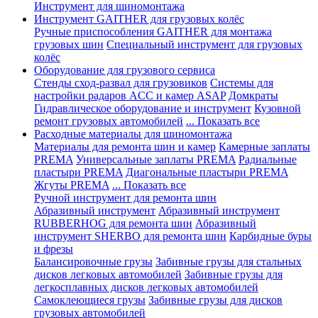
Инструмент для шиномонтажа
Инструмент GAITHER для грузовых колёс
Ручные приспособления GAITHER для монтажа
грузовых шин
Специальный инструмент для грузовых
колёс
Оборудование для грузового сервиса
Стенды сход-развал для грузовиков
Системы для
настройки радаров ACC и камер ASAP
Домкраты
Гидравлическое оборудование и инструмент
Кузовной
ремонт грузовых автомобилей
... Показать все
Расходные материалы для шиномонтажа
Материалы для ремонта шин и камер
Камерные заплаты
PREMA
Универсальные заплаты PREMA
Радиальные
пластыри PREMA
Диагональные пластыри PREMA
Жгуты PREMA
... Показать все
Ручной инструмент для ремонта шин
Абразивный инструмент
Абразивный инструмент
RUBBERHOG для ремонта шин
Абразивный
инструмент SHERBO для ремонта шин
Карбидные буры
и фрезы
Балансировочные грузы
Забивные грузы для стальных
дисков легковых автомобилей
Забивные грузы для
легкосплавных дисков легковых автомобилей
Самоклеющиеся грузы
Забивные грузы для дисков
грузовых автомобилей