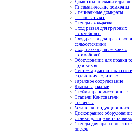
Домкраты пневмо-гидравли
Пневматические домкраты
Специальные домкраты
... Показать все
Стенды сход-развал
Сход-развал для грузовых
автомобилей
Сход-развал для тракторов 
сельхозтехники
Сход-развал для легковых
автомобилей
Оборудование для правки р
грузовиков
Системы диагностики сис
содействия водителю
Гаражное оборудование
Краны гаражные
Стойки трансмиссионные
Стапели Кантователи
Траверсы
Установки индукционного 
Дископравное оборудовани
Станки для правки стальны
Стенды для правки легкосп
дисков