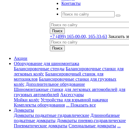
Контакты
+7 (499) 165-00-00, 165-33-63
Заказать з
Акции
Оборудование для шиномонтажа
Балансировочные стенды
Балансировочные станки для
легковых колёс
Балансировочный станок для
мотоциклов
Балансировочные станки для грузовых
колёс
Дополнительное обрудование
Шиномонтажные станки
для легковых автомобилей
для
грузовых автомобилей
Аксессуары
Мойки колёс
Устройства для взрывной накачки
Комплекты оборудования
... Показать все
Домкраты
Домкраты подкатные гидравлические
Длиннобазные
подкатные домкраты
Домкраты пневмо-гидравлические
Пневматические домкраты
Специальные домкраты
...