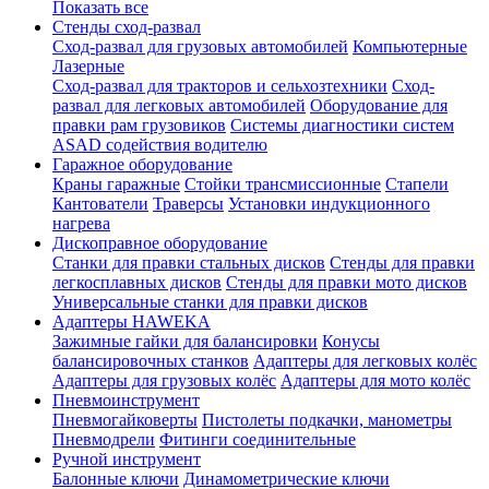
Показать все
Стенды сход-развал
Сход-развал для грузовых автомобилей
Компьютерные
Лазерные
Сход-развал для тракторов и сельхозтехники
Сход-
развал для легковых автомобилей
Оборудование для
правки рам грузовиков
Системы диагностики систем
ASAD содействия водителю
Гаражное оборудование
Краны гаражные
Стойки трансмиссионные
Стапели
Кантователи
Траверсы
Установки индукционного
нагрева
Дископравное оборудование
Станки для правки стальных дисков
Стенды для правки
легкосплавных дисков
Стенды для правки мото дисков
Универсальные станки для правки дисков
Адаптеры HAWEKA
Зажимные гайки для балансировки
Конусы
балансировочных станков
Адаптеры для легковых колёс
Адаптеры для грузовых колёс
Адаптеры для мото колёс
Пневмоинструмент
Пневмогайковерты
Пистолеты подкачки, манометры
Пневмодрели
Фитинги соединительные
Ручной инструмент
Балонные ключи
Динамометрические ключи