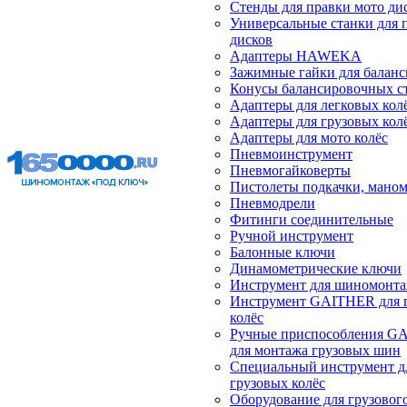
Стенды для правки мото ди
Универсальные станки для 
дисков
Адаптеры HAWEKA
Зажимные гайки для балан
Конусы балансировочных с
Адаптеры для легковых кол
Адаптеры для грузовых кол
Адаптеры для мото колёс
Пневмоинструмент
Пневмогайковерты
Пистолеты подкачки, мано
Пневмодрели
Фитинги соединительные
Ручной инструмент
Балонные ключи
Динамометрические ключи
Инструмент для шиномонт
Инструмент GAITHER для 
колёс
Ручные приспособления G
для монтажа грузовых шин
Специальный инструмент д
грузовых колёс
Оборудование для грузового