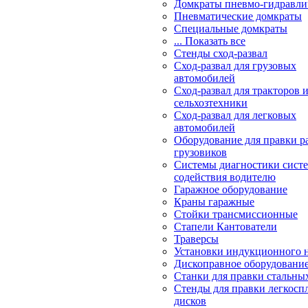
Домкраты пневмо-гидравли
Пневматические домкраты
Специальные домкраты
... Показать все
Стенды сход-развал
Сход-развал для грузовых
автомобилей
Сход-развал для тракторов 
сельхозтехники
Сход-развал для легковых
автомобилей
Оборудование для правки р
грузовиков
Системы диагностики сис
содействия водителю
Гаражное оборудование
Краны гаражные
Стойки трансмиссионные
Стапели Кантователи
Траверсы
Установки индукционного 
Дископравное оборудовани
Станки для правки стальны
Стенды для правки легкосп
дисков