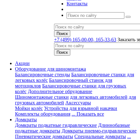
Контакты
+7 (499) 165-00-00, 165-33-63
Заказать з
Акции
Оборудование для шиномонтажа
Балансировочные стенды
Балансировочные станки для
легковых колёс
Балансировочный станок для
мотоциклов
Балансировочные станки для грузовых
колёс
Дополнительное обрудование
Шиномонтажные станки
для легковых автомобилей
для
грузовых автомобилей
Аксессуары
Мойки колёс
Устройства для взрывной накачки
Комплекты оборудования
... Показать все
Домкраты
Домкраты подкатные гидравлические
Длиннобазные
подкатные домкраты
Домкраты пневмо-гидравлические
Пневматические домкраты
Специальные домкраты
...