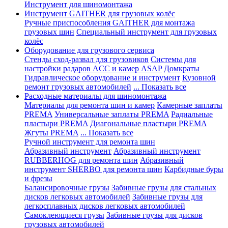
Инструмент для шиномонтажа
Инструмент GAITHER для грузовых колёс
Ручные приспособления GAITHER для монтажа
грузовых шин
Специальный инструмент для грузовых
колёс
Оборудование для грузового сервиса
Стенды сход-развал для грузовиков
Системы для
настройки радаров ACC и камер ASAP
Домкраты
Гидравлическое оборудование и инструмент
Кузовной
ремонт грузовых автомобилей
... Показать все
Расходные материалы для шиномонтажа
Материалы для ремонта шин и камер
Камерные заплаты
PREMA
Универсальные заплаты PREMA
Радиальные
пластыри PREMA
Диагональные пластыри PREMA
Жгуты PREMA
... Показать все
Ручной инструмент для ремонта шин
Абразивный инструмент
Абразивный инструмент
RUBBERHOG для ремонта шин
Абразивный
инструмент SHERBO для ремонта шин
Карбидные буры
и фрезы
Балансировочные грузы
Забивные грузы для стальных
дисков легковых автомобилей
Забивные грузы для
легкосплавных дисков легковых автомобилей
Самоклеющиеся грузы
Забивные грузы для дисков
грузовых автомобилей