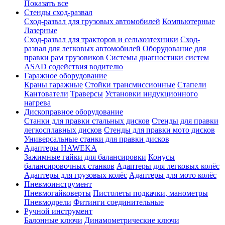
Показать все
Стенды сход-развал
Сход-развал для грузовых автомобилей
Компьютерные
Лазерные
Сход-развал для тракторов и сельхозтехники
Сход-
развал для легковых автомобилей
Оборудование для
правки рам грузовиков
Системы диагностики систем
ASAD содействия водителю
Гаражное оборудование
Краны гаражные
Стойки трансмиссионные
Стапели
Кантователи
Траверсы
Установки индукционного
нагрева
Дископравное оборудование
Станки для правки стальных дисков
Стенды для правки
легкосплавных дисков
Стенды для правки мото дисков
Универсальные станки для правки дисков
Адаптеры HAWEKA
Зажимные гайки для балансировки
Конусы
балансировочных станков
Адаптеры для легковых колёс
Адаптеры для грузовых колёс
Адаптеры для мото колёс
Пневмоинструмент
Пневмогайковерты
Пистолеты подкачки, манометры
Пневмодрели
Фитинги соединительные
Ручной инструмент
Балонные ключи
Динамометрические ключи