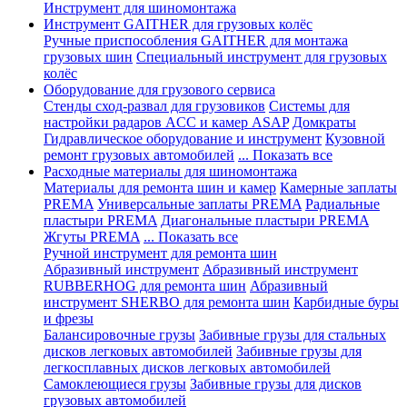
Инструмент для шиномонтажа
Инструмент GAITHER для грузовых колёс
Ручные приспособления GAITHER для монтажа
грузовых шин
Специальный инструмент для грузовых
колёс
Оборудование для грузового сервиса
Стенды сход-развал для грузовиков
Системы для
настройки радаров ACC и камер ASAP
Домкраты
Гидравлическое оборудование и инструмент
Кузовной
ремонт грузовых автомобилей
... Показать все
Расходные материалы для шиномонтажа
Материалы для ремонта шин и камер
Камерные заплаты
PREMA
Универсальные заплаты PREMA
Радиальные
пластыри PREMA
Диагональные пластыри PREMA
Жгуты PREMA
... Показать все
Ручной инструмент для ремонта шин
Абразивный инструмент
Абразивный инструмент
RUBBERHOG для ремонта шин
Абразивный
инструмент SHERBO для ремонта шин
Карбидные буры
и фрезы
Балансировочные грузы
Забивные грузы для стальных
дисков легковых автомобилей
Забивные грузы для
легкосплавных дисков легковых автомобилей
Самоклеющиеся грузы
Забивные грузы для дисков
грузовых автомобилей