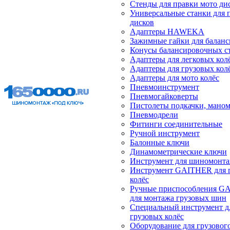
Стенды для правки мото ди
Универсальные станки для 
дисков
Адаптеры HAWEKA
Зажимные гайки для балан
Конусы балансировочных с
Адаптеры для легковых кол
Адаптеры для грузовых кол
Адаптеры для мото колёс
Пневмоинструмент
Пневмогайковерты
Пистолеты подкачки, мано
Пневмодрели
Фитинги соединительные
Ручной инструмент
Балонные ключи
Динамометрические ключи
Инструмент для шиномонт
Инструмент GAITHER для 
колёс
Ручные приспособления G
для монтажа грузовых шин
Специальный инструмент д
грузовых колёс
Оборудование для грузового