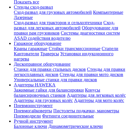
Показать все
Стенды сход-развал
Сход-развал для грузовых автомобилей
Компьютерные
Лазерные
Сход-развал для тракторов и сельхозтехники
Сход-
развал для легковых автомобилей
Оборудование для
правки рам грузовиков
Системы диагностики систем
ASAD содействия водителю
Гаражное оборудование
Краны гаражные
Стойки трансмиссионные
Стапели
Кантователи
Траверсы
Установки индукционного
нагрева
Дископравное оборудование
Станки для правки стальных дисков
Стенды для правки
легкосплавных дисков
Стенды для правки мото дисков
Универсальные станки для правки дисков
Адаптеры HAWEKA
Зажимные гайки для балансировки
Конусы
балансировочных станков
Адаптеры для легковых колёс
Адаптеры для грузовых колёс
Адаптеры для мото колёс
Пневмоинструмент
Пневмогайковерты
Пистолеты подкачки, манометры
Пневмодрели
Фитинги соединительные
Ручной инструмент
Балонные ключи
Динамометрические ключи