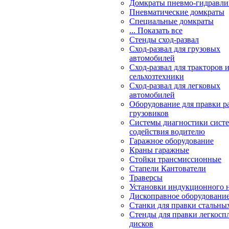
Домкраты пневмо-гидравли
Пневматические домкраты
Специальные домкраты
... Показать все
Стенды сход-развал
Сход-развал для грузовых
автомобилей
Сход-развал для тракторов 
сельхозтехники
Сход-развал для легковых
автомобилей
Оборудование для правки р
грузовиков
Системы диагностики сис
содействия водителю
Гаражное оборудование
Краны гаражные
Стойки трансмиссионные
Стапели Кантователи
Траверсы
Установки индукционного 
Дископравное оборудовани
Станки для правки стальны
Стенды для правки легкосп
дисков