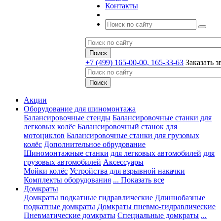
Контакты
+7 (499) 165-00-00, 165-33-63
Заказать з
Акции
Оборудование для шиномонтажа
Балансировочные стенды
Балансировочные станки для
легковых колёс
Балансировочный станок для
мотоциклов
Балансировочные станки для грузовых
колёс
Дополнительное обрудование
Шиномонтажные станки
для легковых автомобилей
для
грузовых автомобилей
Аксессуары
Мойки колёс
Устройства для взрывной накачки
Комплекты оборудования
... Показать все
Домкраты
Домкраты подкатные гидравлические
Длиннобазные
подкатные домкраты
Домкраты пневмо-гидравлические
Пневматические домкраты
Специальные домкраты
...