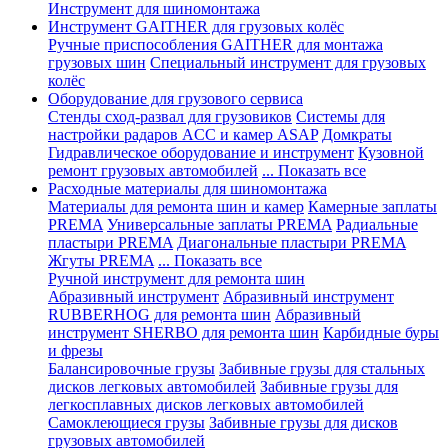
Инструмент для шиномонтажа
Инструмент GAITHER для грузовых колёс
Ручные приспособления GAITHER для монтажа
грузовых шин
Специальный инструмент для грузовых
колёс
Оборудование для грузового сервиса
Стенды сход-развал для грузовиков
Системы для
настройки радаров ACC и камер ASAP
Домкраты
Гидравлическое оборудование и инструмент
Кузовной
ремонт грузовых автомобилей
... Показать все
Расходные материалы для шиномонтажа
Материалы для ремонта шин и камер
Камерные заплаты
PREMA
Универсальные заплаты PREMA
Радиальные
пластыри PREMA
Диагональные пластыри PREMA
Жгуты PREMA
... Показать все
Ручной инструмент для ремонта шин
Абразивный инструмент
Абразивный инструмент
RUBBERHOG для ремонта шин
Абразивный
инструмент SHERBO для ремонта шин
Карбидные буры
и фрезы
Балансировочные грузы
Забивные грузы для стальных
дисков легковых автомобилей
Забивные грузы для
легкосплавных дисков легковых автомобилей
Самоклеющиеся грузы
Забивные грузы для дисков
грузовых автомобилей