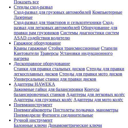
Показать все
Стенды сход-развал
Сход-развал для грузовых автомобилей
Компьютерные
Лазерные
Сход-развал для тракторов и сельхозтехники
Сход-
развал для легковых автомобилей
Оборудование для
правки рам грузовиков
Системы диагностики систем
ASAD содействия водителю
Гаражное оборудование
Краны гаражные
Стойки трансмиссионные
Стапели
Кантователи
Траверсы
Установки индукционного
нагрева
Дископравное оборудование
Станки для правки стальных дисков
Стенды для правки
легкосплавных дисков
Стенды для правки мото дисков
Универсальные станки для правки дисков
Адаптеры HAWEKA
Зажимные гайки для балансировки
Конусы
балансировочных станков
Адаптеры для легковых колёс
Адаптеры для грузовых колёс
Адаптеры для мото колёс
Пневмоинструмент
Пневмогайковерты
Пистолеты подкачки, манометры
Пневмодрели
Фитинги соединительные
Ручной инструмент
Балонные ключи
Динамометрические ключи