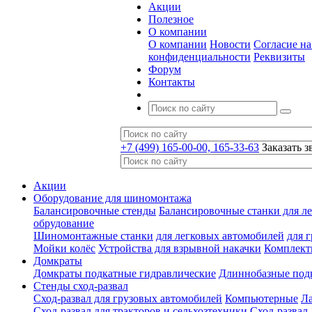
Акции
Полезное
О компании
О компании
Новости
Согласие н
конфиденциальности
Реквизиты
Форум
Контакты
+7 (499) 165-00-00, 165-33-63
Заказать з
Акции
Оборудование для шиномонтажа
Балансировочные стенды
Балансировочные станки для ле
обрудование
Шиномонтажные станки
для легковых автомобилей
для 
Мойки колёс
Устройства для взрывной накачки
Комплект
Домкраты
Домкраты подкатные гидравлические
Длиннобазные под
Стенды сход-развал
Сход-развал для грузовых автомобилей
Компьютерные
Л
Сход-развал для тракторов и сельхозтехники
Сход-развал