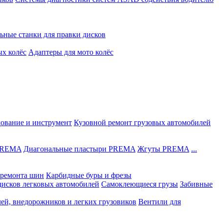
ьные станки для правки дисков
ых колёс
Адаптеры для мото колёс
дование и инструмент
Кузовной ремонт грузовых автомобилей
 PREMA
Диагональные пластыри PREMA
Жгуты PREMA
...
ремонта шин
Карбидные буры и фрезы
дисков легковых автомобилей
Самоклеющиеся грузы
Забивные
лей, внедорожников и легких грузовиков
Вентили для