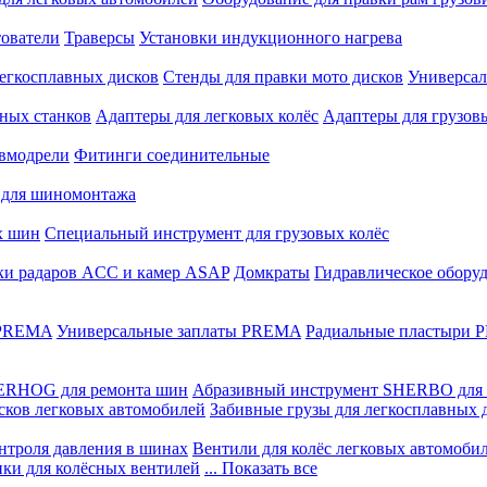
ователи
Траверсы
Установки индукционного нагрева
егкосплавных дисков
Стенды для правки мото дисков
Универсал
ных станков
Адаптеры для легковых колёс
Адаптеры для грузов
вмодрели
Фитинги соединительные
 для шиномонтажа
х шин
Специальный инструмент для грузовых колёс
ки радаров ACC и камер ASAP
Домкраты
Гидравлическое обору
 PREMA
Универсальные заплаты PREMA
Радиальные пластыри
ERHOG для ремонта шин
Абразивный инструмент SHERBO для 
сков легковых автомобилей
Забивные грузы для легкосплавных 
нтроля давления в шинах
Вентили для колёс легковых автомоби
ики для колёсных вентилей
... Показать все