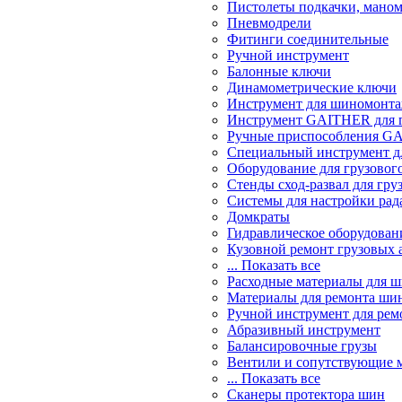
Пистолеты подкачки, мано
Пневмодрели
Фитинги соединительные
Ручной инструмент
Балонные ключи
Динамометрические ключи
Инструмент для шиномонт
Инструмент GAITHER для г
Ручные приспособления GA
Специальный инструмент дл
Оборудование для грузового
Стенды сход-развал для гру
Системы для настройки ра
Домкраты
Гидравлическое оборудован
Кузовной ремонт грузовых 
... Показать все
Расходные материалы для 
Материалы для ремонта шин
Ручной инструмент для рем
Абразивный инструмент
Балансировочные грузы
Вентили и сопутствующие 
... Показать все
Сканеры протектора шин