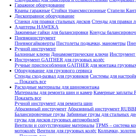
Гаражное оборудование
Краны гаражные
Стойки трансмиссионные
Стапели Кант
Дископравное оборудование
Станки для правки стальных дисков
Стенды для правки л
Адаптеры HAWEKA
Зажимные гайки для балансировки
Конусы балансировоч
Пневмоинструмент
Пневмогайковерты
Пистолеты подкачки, манометры
Пне
Ручной инструмент
Балонные ключи
Динамометрические ключи
Инструмент
Инструмент GAITHER для грузовых колёс
Ручные приспособления GAITHER для монтажа грузовы
Оборудование для грузового сервиса
Стенды сход-развал для грузовиков
Системы для настрой
... Показать все
Расходные материалы для шиномонтажа
Материалы для ремонта шин и камер
Камерные заплаты
Показать все
Ручной инструмент для ремонта шин
Абразивный инструмент
Абразивный инструмент RUBB
Балансировочные грузы
Забивные грузы для стальных ди
грузы для дисков грузовых автомобилей
Вентили и сопутствующие материалы
TPMS – система ко
мотоколёс
Вентили для грузовых колёс
Колпачки, золотн