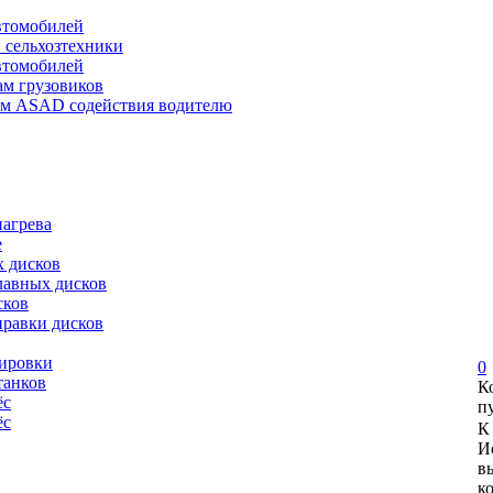
автомобилей
и сельхозтехники
автомобилей
ам грузовиков
ем ASAD содействия водителю
нагрева
е
х дисков
лавных дисков
сков
правки дисков
сировки
0
танков
К
ёс
п
ёс
К
И
в
к