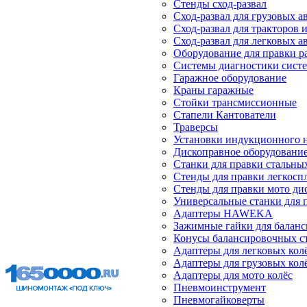
Стенды сход-развал
Сход-развал для грузовых 
Сход-развал для тракторов 
Сход-развал для легковых 
Оборудование для правки р
Системы диагностики сист
Гаражное оборудование
Краны гаражные
Стойки трансмиссионные
Стапели Кантователи
Траверсы
Установки индукционного 
Дископравное оборудовани
Станки для правки стальны
Стенды для правки легкосп
Стенды для правки мото ди
Универсальные станки для 
Адаптеры HAWEKA
Зажимные гайки для балан
Конусы балансировочных с
Адаптеры для легковых кол
Адаптеры для грузовых кол
Адаптеры для мото колёс
Пневмоинструмент
Пневмогайковерты