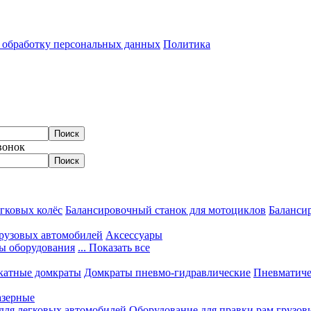
а обработку персональных данных
Политика
вонок
гковых колёс
Балансировочный станок для мотоциклов
Балансир
грузовых автомобилей
Аксессуары
ы оборудования
... Показать все
катные домкраты
Домкраты пневмо-гидравлические
Пневматиче
азерные
 для легковых автомобилей
Оборудование для правки рам грузов