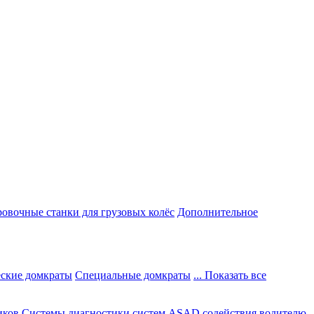
овочные станки для грузовых колёс
Дополнительное
ские домкраты
Специальные домкраты
... Показать все
иков
Системы диагностики систем ASAD содействия водителю