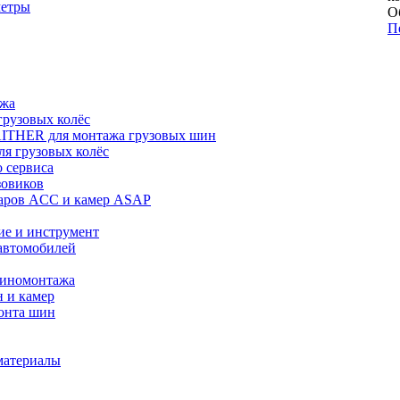
метры
О
П
ажа
рузовых колёс
ITHER для монтажа грузовых шин
я грузовых колёс
 сервиса
зовиков
даров ACC и камер ASAP
ие и инструмент
автомобилей
шиномонтажа
 и камер
онта шин
материалы