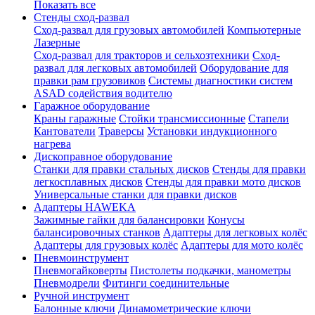
Показать все
Стенды сход-развал
Сход-развал для грузовых автомобилей
Компьютерные
Лазерные
Сход-развал для тракторов и сельхозтехники
Сход-
развал для легковых автомобилей
Оборудование для
правки рам грузовиков
Системы диагностики систем
ASAD содействия водителю
Гаражное оборудование
Краны гаражные
Стойки трансмиссионные
Стапели
Кантователи
Траверсы
Установки индукционного
нагрева
Дископравное оборудование
Станки для правки стальных дисков
Стенды для правки
легкосплавных дисков
Стенды для правки мото дисков
Универсальные станки для правки дисков
Адаптеры HAWEKA
Зажимные гайки для балансировки
Конусы
балансировочных станков
Адаптеры для легковых колёс
Адаптеры для грузовых колёс
Адаптеры для мото колёс
Пневмоинструмент
Пневмогайковерты
Пистолеты подкачки, манометры
Пневмодрели
Фитинги соединительные
Ручной инструмент
Балонные ключи
Динамометрические ключи