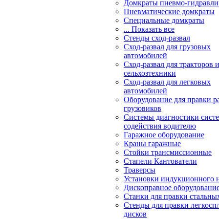
Домкраты пневмо-гидравли
Пневматические домкраты
Специальные домкраты
... Показать все
Стенды сход-развал
Сход-развал для грузовых
автомобилей
Сход-развал для тракторов 
сельхозтехники
Сход-развал для легковых
автомобилей
Оборудование для правки р
грузовиков
Системы диагностики сис
содействия водителю
Гаражное оборудование
Краны гаражные
Стойки трансмиссионные
Стапели Кантователи
Траверсы
Установки индукционного 
Дископравное оборудовани
Станки для правки стальны
Стенды для правки легкосп
дисков