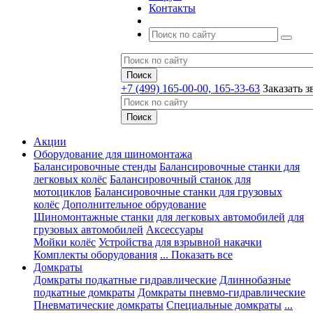
Контакты
+7 (499) 165-00-00, 165-33-63
Заказать з
Акции
Оборудование для шиномонтажа
Балансировочные стенды
Балансировочные станки для
легковых колёс
Балансировочный станок для
мотоциклов
Балансировочные станки для грузовых
колёс
Дополнительное обрудование
Шиномонтажные станки
для легковых автомобилей
для
грузовых автомобилей
Аксессуары
Мойки колёс
Устройства для взрывной накачки
Комплекты оборудования
... Показать все
Домкраты
Домкраты подкатные гидравлические
Длиннобазные
подкатные домкраты
Домкраты пневмо-гидравлические
Пневматические домкраты
Специальные домкраты
...