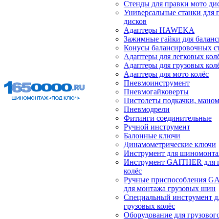
Стенды для правки мото ди
Универсальные станки для 
дисков
Адаптеры HAWEKA
Зажимные гайки для балан
Конусы балансировочных с
Адаптеры для легковых кол
Адаптеры для грузовых кол
Адаптеры для мото колёс
Пневмоинструмент
Пневмогайковерты
Пистолеты подкачки, мано
Пневмодрели
Фитинги соединительные
Ручной инструмент
Балонные ключи
Динамометрические ключи
Инструмент для шиномонт
Инструмент GAITHER для 
колёс
Ручные приспособления G
для монтажа грузовых шин
Специальный инструмент д
грузовых колёс
Оборудование для грузового