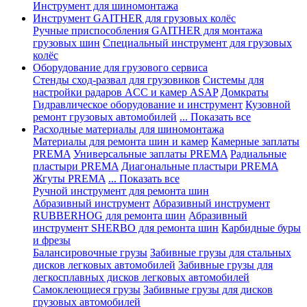
Инструмент для шиномонтажа
Инструмент GAITHER для грузовых колёс
Ручные приспособления GAITHER для монтажа
грузовых шин
Специальный инструмент для грузовых
колёс
Оборудование для грузового сервиса
Стенды сход-развал для грузовиков
Системы для
настройки радаров ACC и камер ASAP
Домкраты
Гидравлическое оборудование и инструмент
Кузовной
ремонт грузовых автомобилей
... Показать все
Расходные материалы для шиномонтажа
Материалы для ремонта шин и камер
Камерные заплаты
PREMA
Универсальные заплаты PREMA
Радиальные
пластыри PREMA
Диагональные пластыри PREMA
Жгуты PREMA
... Показать все
Ручной инструмент для ремонта шин
Абразивный инструмент
Абразивный инструмент
RUBBERHOG для ремонта шин
Абразивный
инструмент SHERBO для ремонта шин
Карбидные буры
и фрезы
Балансировочные грузы
Забивные грузы для стальных
дисков легковых автомобилей
Забивные грузы для
легкосплавных дисков легковых автомобилей
Самоклеющиеся грузы
Забивные грузы для дисков
грузовых автомобилей