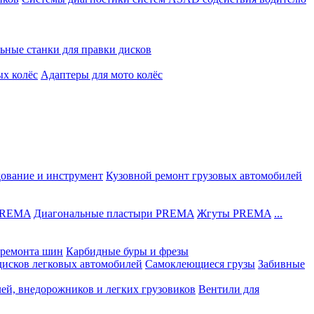
ьные станки для правки дисков
ых колёс
Адаптеры для мото колёс
дование и инструмент
Кузовной ремонт грузовых автомобилей
 PREMA
Диагональные пластыри PREMA
Жгуты PREMA
...
ремонта шин
Карбидные буры и фрезы
дисков легковых автомобилей
Самоклеющиеся грузы
Забивные
лей, внедорожников и легких грузовиков
Вентили для