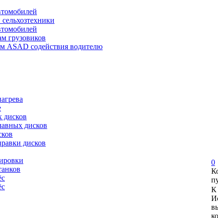
автомобилей
и сельхозтехники
автомобилей
ам грузовиков
ем ASAD содействия водителю
нагрева
е
х дисков
лавных дисков
сков
правки дисков
сировки
0
танков
К
ёс
п
ёс
К
И
в
к