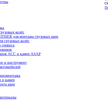
метры
О
П
ажа
рузовых колёс
ITHER для монтажа грузовых шин
я грузовых колёс
 сервиса
зовиков
даров ACC и камер ASAP
ие и инструмент
автомобилей
шиномонтажа
 и камер
онта шин
материалы