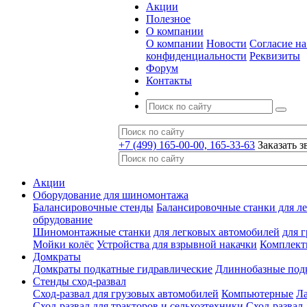
Акции
Полезное
О компании
О компании
Новости
Согласие н
конфиденциальности
Реквизиты
Форум
Контакты
+7 (499) 165-00-00, 165-33-63
Заказать з
Акции
Оборудование для шиномонтажа
Балансировочные стенды
Балансировочные станки для ле
обрудование
Шиномонтажные станки
для легковых автомобилей
для 
Мойки колёс
Устройства для взрывной накачки
Комплект
Домкраты
Домкраты подкатные гидравлические
Длиннобазные под
Стенды сход-развал
Сход-развал для грузовых автомобилей
Компьютерные
Л
Сход-развал для тракторов и сельхозтехники
Сход-развал