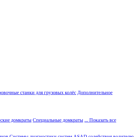
овочные станки для грузовых колёс
Дополнительное
ские домкраты
Специальные домкраты
... Показать все
иков
Системы диагностики систем ASAD содействия водителю