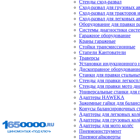
Стенды сход-развал
Сход-развал для грузовых 
Сход-развал для тракторов 
Сход-развал для легковых 
Оборудование для правки р
Системы диагностики сист
Гаражное оборудование
Краны гаражные
Стойки трансмиссионные
Стапели Кантователи
Траверсы
Установки индукционного 
Дископравное оборудовани
Станки для правки стальны
Стенды для правки легкосп
Стенды для правки мото ди
Универсальные станки для 
Адаптеры HAWEKA
Зажимные гайки для балан
Конусы балансировочных с
Адаптеры для легковых кол
Адаптеры для грузовых кол
Адаптеры для мото колёс
Пневмоинструмент
Пневмогайковерты