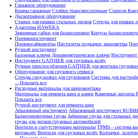
Гаражное оборудование
Краны гаражные
Стойки трансмиссионные
Стапели Кант
Дископравное оборудование
Станки для правки стальных дисков
Стенды для правки л
Адаптеры HAWEKA
Зажимные гайки для балансировки
Конусы балансировоч
Пневмоинструмент
Пневмогайковерты
Пистолеты подкачки, манометры
Пне
Ручной инструмент
Балонные ключи
Динамометрические ключи
Инструмент
Инструмент GAITHER для грузовых колёс
Ручные приспособления GAITHER для монтажа грузовы
Оборудование для грузового сервиса
Стенды сход-развал для грузовиков
Системы для настрой
... Показать все
Расходные материалы для шиномонтажа
Материалы для ремонта шин и камер
Камерные заплаты
Показать все
Ручной инструмент для ремонта шин
Абразивный инструмент
Абразивный инструмент RUBB
Балансировочные грузы
Забивные грузы для стальных ди
грузы для дисков грузовых автомобилей
Вентили и сопутствующие материалы
TPMS – система ко
мотоколёс
Вентили для грузовых колёс
Колпачки, золотн