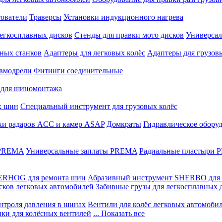
ователи
Траверсы
Установки индукционного нагрева
егкосплавных дисков
Стенды для правки мото дисков
Универсал
ных станков
Адаптеры для легковых колёс
Адаптеры для грузов
вмодрели
Фитинги соединительные
 для шиномонтажа
х шин
Специальный инструмент для грузовых колёс
ки радаров ACC и камер ASAP
Домкраты
Гидравлическое обору
 PREMA
Универсальные заплаты PREMA
Радиальные пластыри
ERHOG для ремонта шин
Абразивный инструмент SHERBO для 
сков легковых автомобилей
Забивные грузы для легкосплавных 
нтроля давления в шинах
Вентили для колёс легковых автомоби
ики для колёсных вентилей
... Показать все