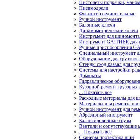
Пистолеты подкачки, мано
Пневмодрели
Фитинги соединительные
Ручной инструмент
Балонные ключи
Динамометрические ключи
Инструмент для шиномонт
Инструмент GAITHER для г
Ручные приспособления GA
Специальный инструмент дл
Оборудование для грузового
Стенды сход-развал для гру
Системы для настройки ра
Домкраты
Гидравлическое оборудован
Кузовной ремонт грузовых 
... Показать все
Расходные материалы для 
Материалы для ремонта шин
Ручной инструмент для рем
Абразивный инструмент
Балансировочные грузы
Вентили и сопутствующие 
... Показать все
Сканеры протектора шин