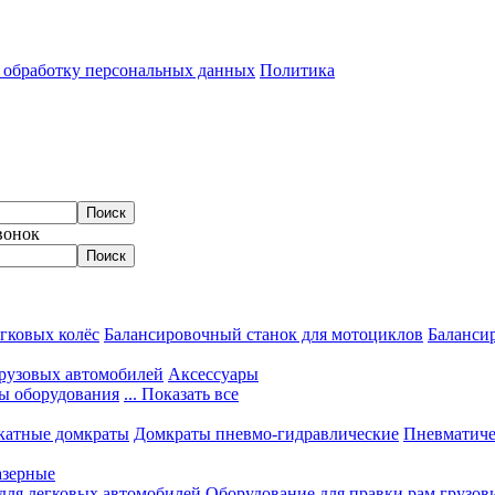
а обработку персональных данных
Политика
вонок
гковых колёс
Балансировочный станок для мотоциклов
Балансир
грузовых автомобилей
Аксессуары
ы оборудования
... Показать все
катные домкраты
Домкраты пневмо-гидравлические
Пневматиче
азерные
 для легковых автомобилей
Оборудование для правки рам грузов