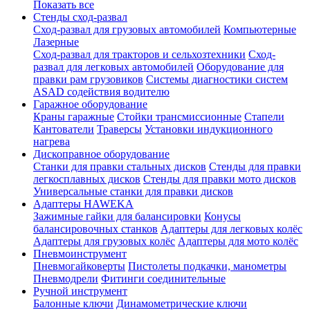
Показать все
Стенды сход-развал
Сход-развал для грузовых автомобилей
Компьютерные
Лазерные
Сход-развал для тракторов и сельхозтехники
Сход-
развал для легковых автомобилей
Оборудование для
правки рам грузовиков
Системы диагностики систем
ASAD содействия водителю
Гаражное оборудование
Краны гаражные
Стойки трансмиссионные
Стапели
Кантователи
Траверсы
Установки индукционного
нагрева
Дископравное оборудование
Станки для правки стальных дисков
Стенды для правки
легкосплавных дисков
Стенды для правки мото дисков
Универсальные станки для правки дисков
Адаптеры HAWEKA
Зажимные гайки для балансировки
Конусы
балансировочных станков
Адаптеры для легковых колёс
Адаптеры для грузовых колёс
Адаптеры для мото колёс
Пневмоинструмент
Пневмогайковерты
Пистолеты подкачки, манометры
Пневмодрели
Фитинги соединительные
Ручной инструмент
Балонные ключи
Динамометрические ключи