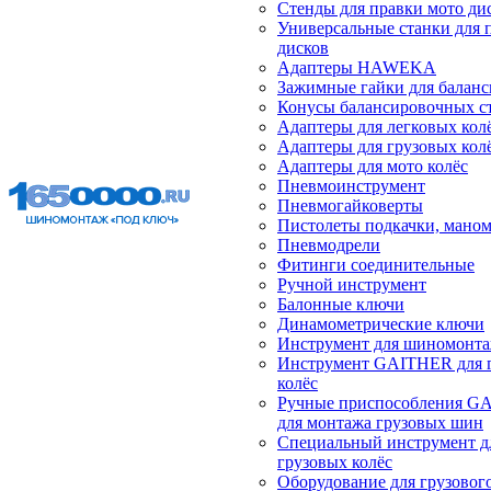
Стенды для правки мото ди
Универсальные станки для 
дисков
Адаптеры HAWEKA
Зажимные гайки для балан
Конусы балансировочных с
Адаптеры для легковых кол
Адаптеры для грузовых кол
Адаптеры для мото колёс
Пневмоинструмент
Пневмогайковерты
Пистолеты подкачки, мано
Пневмодрели
Фитинги соединительные
Ручной инструмент
Балонные ключи
Динамометрические ключи
Инструмент для шиномонт
Инструмент GAITHER для 
колёс
Ручные приспособления G
для монтажа грузовых шин
Специальный инструмент д
грузовых колёс
Оборудование для грузового