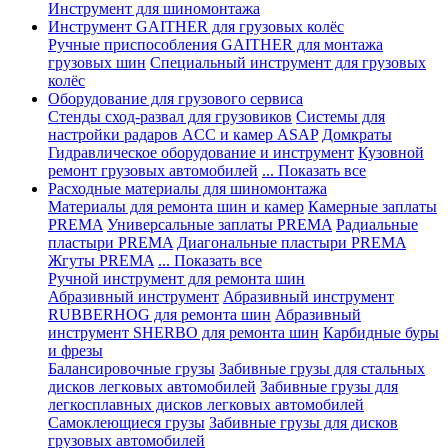
Инструмент для шиномонтажа
Инструмент GAITHER для грузовых колёс
Ручные приспособления GAITHER для монтажа
грузовых шин
Специальный инструмент для грузовых
колёс
Оборудование для грузового сервиса
Стенды сход-развал для грузовиков
Системы для
настройки радаров ACC и камер ASAP
Домкраты
Гидравлическое оборудование и инструмент
Кузовной
ремонт грузовых автомобилей
... Показать все
Расходные материалы для шиномонтажа
Материалы для ремонта шин и камер
Камерные заплаты
PREMA
Универсальные заплаты PREMA
Радиальные
пластыри PREMA
Диагональные пластыри PREMA
Жгуты PREMA
... Показать все
Ручной инструмент для ремонта шин
Абразивный инструмент
Абразивный инструмент
RUBBERHOG для ремонта шин
Абразивный
инструмент SHERBO для ремонта шин
Карбидные буры
и фрезы
Балансировочные грузы
Забивные грузы для стальных
дисков легковых автомобилей
Забивные грузы для
легкосплавных дисков легковых автомобилей
Самоклеющиеся грузы
Забивные грузы для дисков
грузовых автомобилей