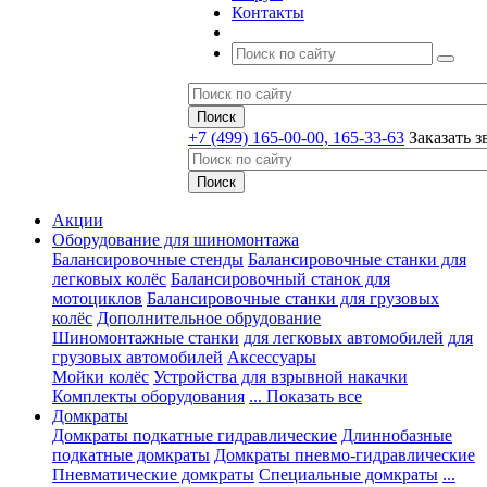
Контакты
+7 (499) 165-00-00, 165-33-63
Заказать з
Акции
Оборудование для шиномонтажа
Балансировочные стенды
Балансировочные станки для
легковых колёс
Балансировочный станок для
мотоциклов
Балансировочные станки для грузовых
колёс
Дополнительное обрудование
Шиномонтажные станки
для легковых автомобилей
для
грузовых автомобилей
Аксессуары
Мойки колёс
Устройства для взрывной накачки
Комплекты оборудования
... Показать все
Домкраты
Домкраты подкатные гидравлические
Длиннобазные
подкатные домкраты
Домкраты пневмо-гидравлические
Пневматические домкраты
Специальные домкраты
...