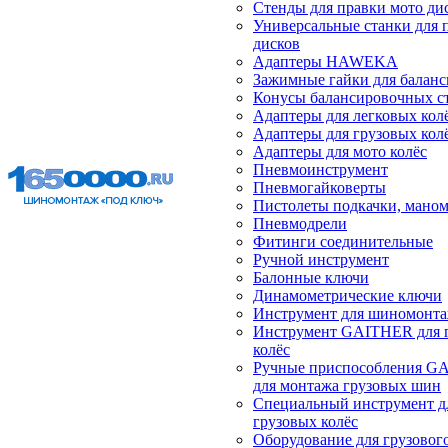
Стенды для правки мото ди
Универсальные станки для 
дисков
Адаптеры HAWEKA
Зажимные гайки для балан
Конусы балансировочных с
Адаптеры для легковых кол
Адаптеры для грузовых кол
Адаптеры для мото колёс
Пневмоинструмент
Пневмогайковерты
Пистолеты подкачки, мано
Пневмодрели
Фитинги соединительные
Ручной инструмент
Балонные ключи
Динамометрические ключи
Инструмент для шиномонт
Инструмент GAITHER для 
колёс
Ручные приспособления G
для монтажа грузовых шин
Специальный инструмент д
грузовых колёс
Оборудование для грузового