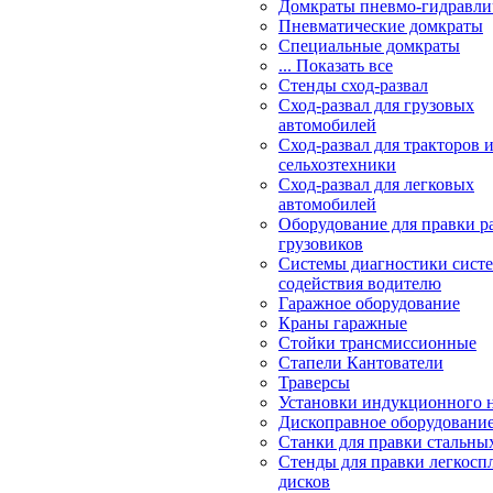
Домкраты пневмо-гидравли
Пневматические домкраты
Специальные домкраты
... Показать все
Стенды сход-развал
Сход-развал для грузовых
автомобилей
Сход-развал для тракторов 
сельхозтехники
Сход-развал для легковых
автомобилей
Оборудование для правки р
грузовиков
Системы диагностики сис
содействия водителю
Гаражное оборудование
Краны гаражные
Стойки трансмиссионные
Стапели Кантователи
Траверсы
Установки индукционного 
Дископравное оборудовани
Станки для правки стальны
Стенды для правки легкосп
дисков