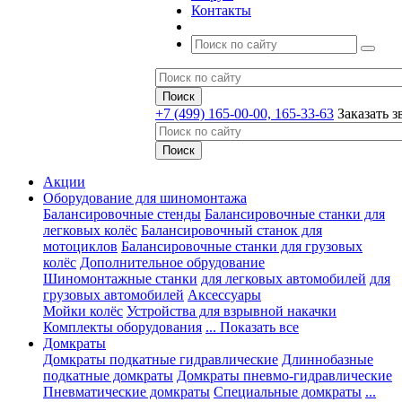
Контакты
+7 (499) 165-00-00, 165-33-63
Заказать з
Акции
Оборудование для шиномонтажа
Балансировочные стенды
Балансировочные станки для
легковых колёс
Балансировочный станок для
мотоциклов
Балансировочные станки для грузовых
колёс
Дополнительное обрудование
Шиномонтажные станки
для легковых автомобилей
для
грузовых автомобилей
Аксессуары
Мойки колёс
Устройства для взрывной накачки
Комплекты оборудования
... Показать все
Домкраты
Домкраты подкатные гидравлические
Длиннобазные
подкатные домкраты
Домкраты пневмо-гидравлические
Пневматические домкраты
Специальные домкраты
...