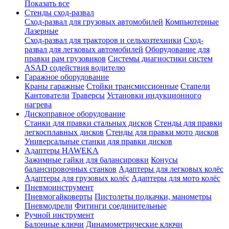
Показать все
Стенды сход-развал
Сход-развал для грузовых автомобилей
Компьютерные
Лазерные
Сход-развал для тракторов и сельхозтехники
Сход-
развал для легковых автомобилей
Оборудование для
правки рам грузовиков
Системы диагностики систем
ASAD содействия водителю
Гаражное оборудование
Краны гаражные
Стойки трансмиссионные
Стапели
Кантователи
Траверсы
Установки индукционного
нагрева
Дископравное оборудование
Станки для правки стальных дисков
Стенды для правки
легкосплавных дисков
Стенды для правки мото дисков
Универсальные станки для правки дисков
Адаптеры HAWEKA
Зажимные гайки для балансировки
Конусы
балансировочных станков
Адаптеры для легковых колёс
Адаптеры для грузовых колёс
Адаптеры для мото колёс
Пневмоинструмент
Пневмогайковерты
Пистолеты подкачки, манометры
Пневмодрели
Фитинги соединительные
Ручной инструмент
Балонные ключи
Динамометрические ключи