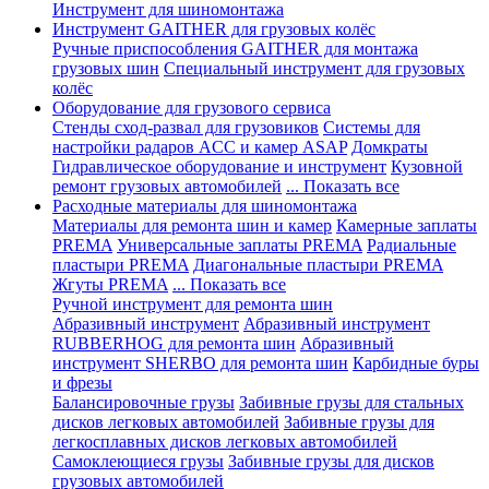
Инструмент для шиномонтажа
Инструмент GAITHER для грузовых колёс
Ручные приспособления GAITHER для монтажа
грузовых шин
Специальный инструмент для грузовых
колёс
Оборудование для грузового сервиса
Стенды сход-развал для грузовиков
Системы для
настройки радаров ACC и камер ASAP
Домкраты
Гидравлическое оборудование и инструмент
Кузовной
ремонт грузовых автомобилей
... Показать все
Расходные материалы для шиномонтажа
Материалы для ремонта шин и камер
Камерные заплаты
PREMA
Универсальные заплаты PREMA
Радиальные
пластыри PREMA
Диагональные пластыри PREMA
Жгуты PREMA
... Показать все
Ручной инструмент для ремонта шин
Абразивный инструмент
Абразивный инструмент
RUBBERHOG для ремонта шин
Абразивный
инструмент SHERBO для ремонта шин
Карбидные буры
и фрезы
Балансировочные грузы
Забивные грузы для стальных
дисков легковых автомобилей
Забивные грузы для
легкосплавных дисков легковых автомобилей
Самоклеющиеся грузы
Забивные грузы для дисков
грузовых автомобилей