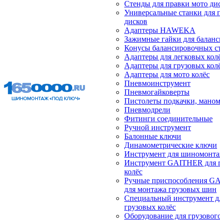
Стенды для правки мото ди
Универсальные станки для 
дисков
Адаптеры HAWEKA
Зажимные гайки для балан
Конусы балансировочных с
Адаптеры для легковых кол
Адаптеры для грузовых кол
Адаптеры для мото колёс
Пневмоинструмент
Пневмогайковерты
Пистолеты подкачки, мано
Пневмодрели
Фитинги соединительные
Ручной инструмент
Балонные ключи
Динамометрические ключи
Инструмент для шиномонт
Инструмент GAITHER для 
колёс
Ручные приспособления G
для монтажа грузовых шин
Специальный инструмент д
грузовых колёс
Оборудование для грузового