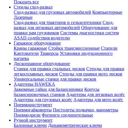
Показать все
Стенды сход-развал
Сход-развал для грузовых автомобилей
Компьютерные
Лазерные
Сход-развал для тракторов и сельхозтехники
Сход-
развал для легковых автомобилей
Оборудование для
правки рам грузовиков
Системы диагностики систем
ASAD содействия водителю
Гаражное оборудование
Краны гаражные
Стойки трансмиссионные
Стапели
Кантователи
Траверсы
Установки индукционного
нагрева
Дископравное оборудование
Станки для правки стальных дисков
Стенды для правки
легкосплавных дисков
Стенды для правки мото дисков
Универсальные станки для правки дисков
Адаптеры HAWEKA
Зажимные гайки для балансировки
Конусы
балансировочных станков
Адаптеры для легковых колёс
Адаптеры для грузовых колёс
Адаптеры для мото колёс
Пневмоинструмент
Пневмогайковерты
Пистолеты подкачки, манометры
Пневмодрели
Фитинги соединительные
Ручной инструмент
Балонные ключи
Динамометрические ключи