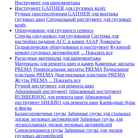
Инструмент для шиномонтажа
Инструмент GAITHER для грузовых колёс
Ручные приспособления GAITHER для монтажа
грузовых шин
Специальный инструмент для грузовых
колёс
Оборудование для грузового сервиса
Стенды сход-развал для грузовиков
Системы для
настройки радаров ACC и камер ASAP
Домкраты
Гидравлическое оборудование и инструмент
Кузовной
ремонт грузовых автомобилей
... Показать все
Расходные материалы для шиномонтажа
Материалы для ремонта шин и камер
Камерные заплаты
PREMA
Универсальные заплаты PREMA
Радиальные
пластыри PREMA
Диагональные пластыри PREMA
Жгуты PREMA
... Показать все
Ручной инструмент для ремонта шин
Абразивный инструмент
Абразивный инструмент
RUBBERHOG для ремонта шин
Абразивный
инструмент SHERBO для ремонта шин
Карбидные буры
и фрезы
Балансировочные грузы
Забивные грузы для стальных
дисков легковых автомобилей
Забивные грузы для
легкосплавных дисков легковых автомобилей
Самоклеющиеся грузы
Забивные грузы для дисков
грузовых автомобилей