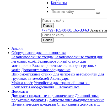
Контакты
+7 (499) 165-00-00, 165-33-63
Заказать з
Акции
Оборудование для шиномонтажа
Балансировочные стенды
Балансировочные станки для
легковых колёс
Балансировочный станок для
мотоциклов
Балансировочные станки для грузовых
колёс
Дополнительное обрудование
Шиномонтажные станки
для легковых автомобилей
для
грузовых автомобилей
Аксессуары
Мойки колёс
Устройства для взрывной накачки
Комплекты оборудования
... Показать все
Домкраты
Домкраты подкатные гидравлические
Длиннобазные
подкатные домкраты
Домкраты пневмо-гидравлические
Пневматические домкраты
Специальные домкраты
...