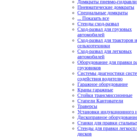
Домкраты пневмо-гидравли
Пневматические домкраты
Специальные домкраты
... Показать все
Стенды сход-развал
Сход-развал для грузовых
автомобилей
Сход-развал для тракторов 
сельхозтехники
Сход-развал для легковых
автомобилей
Оборудование для правки р
грузовиков
Системы диагностики сис
содействия водителю
Гаражное оборудование
Краны гаражные
Стойки трансмиссионные
Стапели Кантователи
Траверсы
Установки индукционного 
Дископравное оборудовани
Станки для правки стальны
Стенды для правки легкосп
дисков