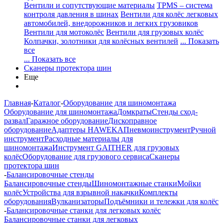
Вентили и сопутствующие материалы
TPMS – система
контроля давления в шинах
Вентили для колёс легковых
автомобилей, внедорожников и легких грузовиков
Вентили для мотоколёс
Вентили для грузовых колёс
Колпачки, золотники для колёсных вентилей
... Показать
все
... Показать все
Сканеры протектора шин
Еще
Главная
-
Каталог
-
Оборудование для шиномонтажа
Оборудование для шиномонтажа
Домкраты
Стенды сход-
развал
Гаражное оборудование
Дископравное
оборудование
Адаптеры HAWEKA
Пневмоинструмент
Ручной
инструмент
Расходные материалы для
шиномонтажа
Инструмент GAITHER для грузовых
колёс
Оборудование для грузового сервиса
Сканеры
протектора шин
-
Балансировочные стенды
Балансировочные стенды
Шиномонтажные станки
Мойки
колёс
Устройства для взрывной накачки
Комплекты
оборудования
Вулканизаторы
Подъёмники и тележки для колёс
-
Балансировочные станки для легковых колёс
Балансировочные станки для легковых