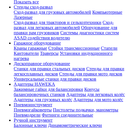
Показать все
Стенды сход-развал
Сход-развал для грузовых автомобилей
Компьютерные
Лазерные
Сход-развал для тракторов и сельхозтехники
Сход-
развал для легковых автомобилей
Оборудование для
правки рам грузовиков
Системы диагностики систем
ASAD содействия водителю
Гаражное оборудование
Краны гаражные
Стойки трансмиссионные
Стапели
Кантователи
Траверсы
Установки индукционного
нагрева
Дископравное оборудование
Станки для правки стальных дисков
Стенды для правки
легкосплавных дисков
Стенды для правки мото дисков
Универсальные станки для правки дисков
Адаптеры HAWEKA
Зажимные гайки для балансировки
Конусы
балансировочных станков
Адаптеры для легковых колёс
Адаптеры для грузовых колёс
Адаптеры для мото колёс
Пневмоинструмент
Пневмогайковерты
Пистолеты подкачки, манометры
Пневмодрели
Фитинги соединительные
Ручной инструмент
Балонные ключи
Динамометрические ключи