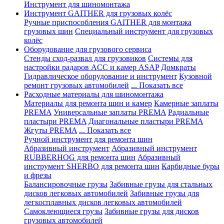
Инструмент для шиномонтажа
Инструмент GAITHER для грузовых колёс
Ручные приспособления GAITHER для монтажа
грузовых шин
Специальный инструмент для грузовых
колёс
Оборудование для грузового сервиса
Стенды сход-развал для грузовиков
Системы для
настройки радаров ACC и камер ASAP
Домкраты
Гидравлическое оборудование и инструмент
Кузовной
ремонт грузовых автомобилей
... Показать все
Расходные материалы для шиномонтажа
Материалы для ремонта шин и камер
Камерные заплаты
PREMA
Универсальные заплаты PREMA
Радиальные
пластыри PREMA
Диагональные пластыри PREMA
Жгуты PREMA
... Показать все
Ручной инструмент для ремонта шин
Абразивный инструмент
Абразивный инструмент
RUBBERHOG для ремонта шин
Абразивный
инструмент SHERBO для ремонта шин
Карбидные буры
и фрезы
Балансировочные грузы
Забивные грузы для стальных
дисков легковых автомобилей
Забивные грузы для
легкосплавных дисков легковых автомобилей
Самоклеющиеся грузы
Забивные грузы для дисков
грузовых автомобилей