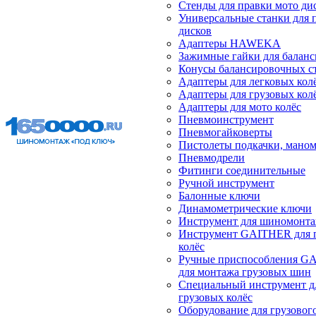
Стенды для правки мото ди
Универсальные станки для 
дисков
Адаптеры HAWEKA
Зажимные гайки для балан
Конусы балансировочных с
Адаптеры для легковых кол
Адаптеры для грузовых кол
Адаптеры для мото колёс
Пневмоинструмент
Пневмогайковерты
Пистолеты подкачки, мано
Пневмодрели
Фитинги соединительные
Ручной инструмент
Балонные ключи
Динамометрические ключи
Инструмент для шиномонт
Инструмент GAITHER для 
колёс
Ручные приспособления G
для монтажа грузовых шин
Специальный инструмент д
грузовых колёс
Оборудование для грузового