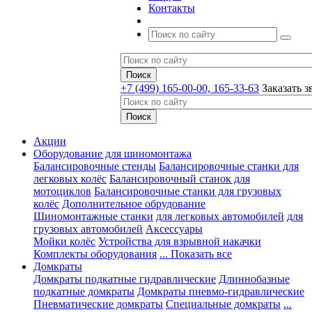
Контакты
+7 (499) 165-00-00, 165-33-63
Заказать з
Акции
Оборудование для шиномонтажа
Балансировочные стенды
Балансировочные станки для
легковых колёс
Балансировочный станок для
мотоциклов
Балансировочные станки для грузовых
колёс
Дополнительное обрудование
Шиномонтажные станки
для легковых автомобилей
для
грузовых автомобилей
Аксессуары
Мойки колёс
Устройства для взрывной накачки
Комплекты оборудования
... Показать все
Домкраты
Домкраты подкатные гидравлические
Длиннобазные
подкатные домкраты
Домкраты пневмо-гидравлические
Пневматические домкраты
Специальные домкраты
...