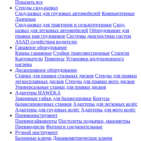
Показать все
Стенды сход-развал
Сход-развал для грузовых автомобилей
Компьютерные
Лазерные
Сход-развал для тракторов и сельхозтехники
Сход-
развал для легковых автомобилей
Оборудование для
правки рам грузовиков
Системы диагностики систем
ASAD содействия водителю
Гаражное оборудование
Краны гаражные
Стойки трансмиссионные
Стапели
Кантователи
Траверсы
Установки индукционного
нагрева
Дископравное оборудование
Станки для правки стальных дисков
Стенды для правки
легкосплавных дисков
Стенды для правки мото дисков
Универсальные станки для правки дисков
Адаптеры HAWEKA
Зажимные гайки для балансировки
Конусы
балансировочных станков
Адаптеры для легковых колёс
Адаптеры для грузовых колёс
Адаптеры для мото колёс
Пневмоинструмент
Пневмогайковерты
Пистолеты подкачки, манометры
Пневмодрели
Фитинги соединительные
Ручной инструмент
Балонные ключи
Динамометрические ключи