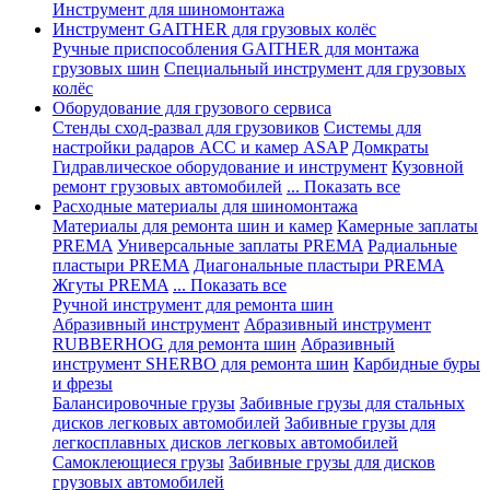
Инструмент для шиномонтажа
Инструмент GAITHER для грузовых колёс
Ручные приспособления GAITHER для монтажа
грузовых шин
Специальный инструмент для грузовых
колёс
Оборудование для грузового сервиса
Стенды сход-развал для грузовиков
Системы для
настройки радаров ACC и камер ASAP
Домкраты
Гидравлическое оборудование и инструмент
Кузовной
ремонт грузовых автомобилей
... Показать все
Расходные материалы для шиномонтажа
Материалы для ремонта шин и камер
Камерные заплаты
PREMA
Универсальные заплаты PREMA
Радиальные
пластыри PREMA
Диагональные пластыри PREMA
Жгуты PREMA
... Показать все
Ручной инструмент для ремонта шин
Абразивный инструмент
Абразивный инструмент
RUBBERHOG для ремонта шин
Абразивный
инструмент SHERBO для ремонта шин
Карбидные буры
и фрезы
Балансировочные грузы
Забивные грузы для стальных
дисков легковых автомобилей
Забивные грузы для
легкосплавных дисков легковых автомобилей
Самоклеющиеся грузы
Забивные грузы для дисков
грузовых автомобилей