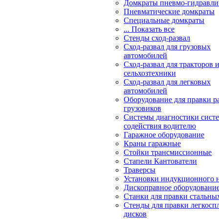
Домкраты пневмо-гидравли
Пневматические домкраты
Специальные домкраты
... Показать все
Стенды сход-развал
Сход-развал для грузовых
автомобилей
Сход-развал для тракторов 
сельхозтехники
Сход-развал для легковых
автомобилей
Оборудование для правки р
грузовиков
Системы диагностики сис
содействия водителю
Гаражное оборудование
Краны гаражные
Стойки трансмиссионные
Стапели Кантователи
Траверсы
Установки индукционного 
Дископравное оборудовани
Станки для правки стальны
Стенды для правки легкосп
дисков